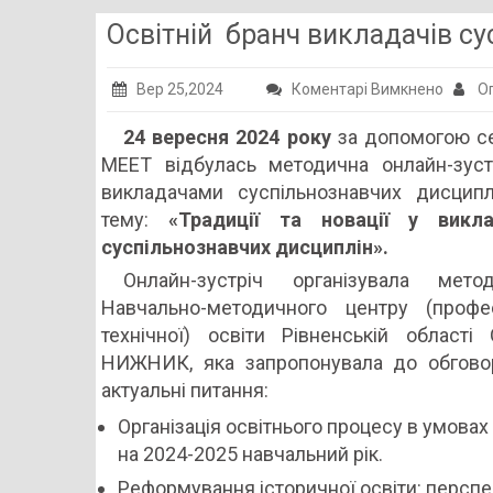
Освітній бранч викладачів с
до
Вер 25,2024
Коментарі Вимкнено
Оп
Освітн
24 вересня 2024 року
за допомогою се
бранч
MEET відбулась методична онлайн-зуст
виклад
викладачами суспільнознавчих дисципл
суспіл
тему:
«Традиції та новації у викла
дисцип
суспільнознавчих дисциплін».
Онлайн-зустріч організувала метод
Навчально-методичного центру (профес
технічної) освіти Рівненській області
НИЖНИК, яка запропонувала до обгово
актуальні питання:
Організація освітнього процесу в умовах
на 2024-2025 навчальний рік.
Реформування історичної освіти: перспек