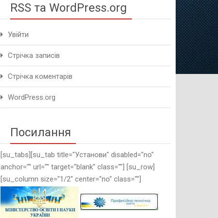
RSS та WordPress.org
Увійти
Стрічка записів
Стрічка коментарів
WordPress.org
Посилання
[su_tabs][su_tab title="Установи" disabled="no"
anchor="" url="" target="blank" class=""] [su_row]
[su_column size="1/2" center="no" class=""]