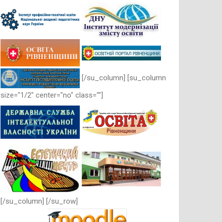
[/su_column] [su_column
size="1/2" center="no" class=""]
[/su_column] [/su_row]