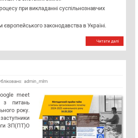
процесу при викладанні суспільнознавчих
м європейського законодавства в Україні.
Читати далі
бліковано: admin_mlm
чний
oogle meet
 з питань
ьного року.
 заступники
оги ЗП(ПТ)О