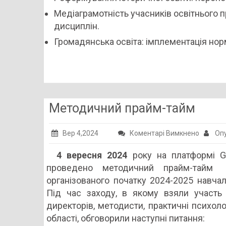
Медіаграмотність учасників освітнього 
дисциплін.
Громадянська освіта: імплементація нор
Методичний прайм-тайм
до
Вер 4,2024
Коментарі Вимкнено
Опу
Методи
4 вересня 2024
року на платформі G
прайм-
проведено методичний прайм-тайм
тайм
організованого початку 2024-2025 навчал
Під час заходу, в якому взяли участь
директорів, методисти, практичні психол
області, обговорили наступні питання: