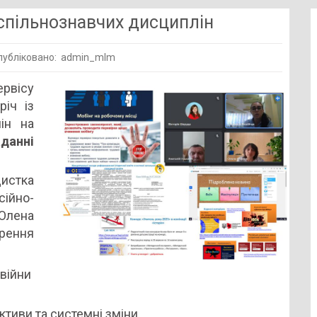
успільнознавчих дисциплін
убліковано: admin_mlm
ій
рвісу
річ із
ачів
ін на
ьнознавчих
данні
лін
истка
ійно-
 Олена
рення
 війни
тиви та системні зміни.