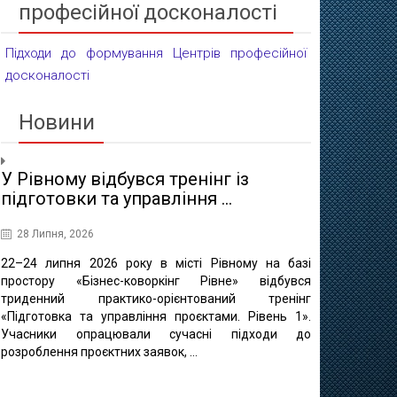
професійної досконалості
Підходи до формування Центрів професійної
досконалості
Новини
У Рівному відбувся тренінг із
Проєктні 
підготовки та управління ...
освіти
28 Липня, 2026
16 Липня, 20
22–24 липня 2026 року в місті Рівному на базі
10 липня в 
простору «Бізнес-коворкінг Рівне» відбувся
регіонально
триденний практико-орієнтований тренінг
відбулася ф
«Підготовка та управління проєктами. Рівень 1».
«Професійно-т
Учасники опрацювали сучасні підходи до
міста Рівне 
розроблення проєктних заявок, ...
професійно
методичного це