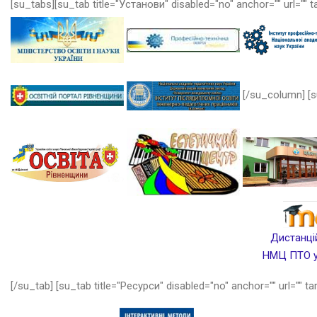
[su_tabs][su_tab title="Установи" disabled="no" anchor="" url="" t
[/su_column] [s
Дистанцій
НМЦ ПТО у 
[/su_tab] [su_tab title="Ресурси" disabled="no" anchor="" url="" ta