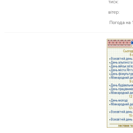
тиск:
вітер:
Погода на 