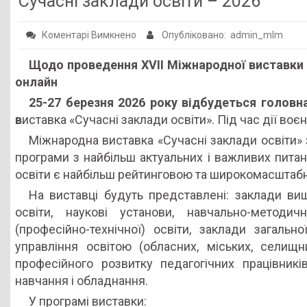
Сучасні заклади освіти – 2026
Публічна інформація
до
Коментарі Вимкнено
Опубліковано: admin_mlm
Заклади ПТО
Сучасні
Щодо проведення
XVII
М
іжнародної виставки 
Оголошення
заклади
онлайн
освіти
Галерея
25-27 березня 2026 року відбудеться головна
–
НМЦ ПТО України
в
иставка «Сучасні заклади освіти». Під час дії во
2026
Міжнародна виставка «Сучасні заклади освіти» 
програми з найбільш актуальних і важливих питань
освіти є найбільш рейтинговою та широкомасштабн
На виставці будуть представлені: заклади ви
освіти, наукові установи, навчально-методичн
(професійно-технічної) освіти, заклади загальн
управління освітою (обласних, міських, селищни
професійного розвитку педагогічних працівників
навчання і обладнання.
У програмі виставки: