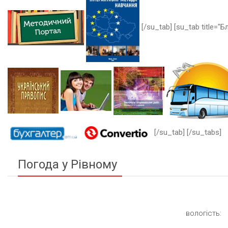
[/su_tab] [su_tab title="Бл
[/su_tab] [/su_tabs]
Погода у Рівному
вологість: