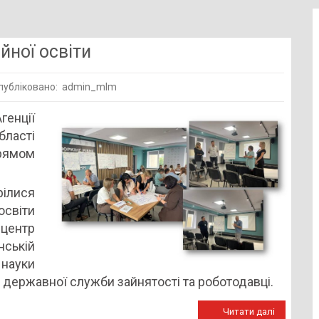
йної освіти
убліковано: admin_mlm
ні
генції
ня
бласті
рямом
ійної
рілися
світи
центр
ській
науки
 державної служби зайнятості та роботодавці.
Читати далі