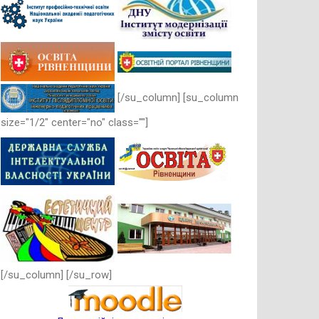
[/su_column] [su_column
size="1/2" center="no" class=""]
[/su_column] [/su_row]