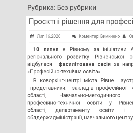
Рубрика: Без рубрики
Проєктні рішення для професі
до
Лип 16,2026
Коментарі Вимкнено
Оп
Проєкт
10 липня
в Рівному за ініціативи А
рішен
регіонального розвитку Рівненської о
для
відбулася
фасилітована сесія
за нап
профес
«Професійно-технічна освіта».
освіти
В коворкінг-центрі міста Рівне зуст
представники: закладів професійної о
області, Навчально-методичного 
професійно-технічної освіти у Рівнен
області, департаменту освіти і 
облдержадміністрації, навчального центру