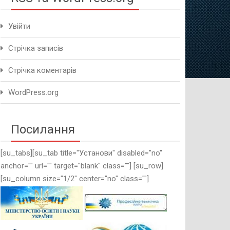
Увійти
Стрічка записів
Стрічка коментарів
WordPress.org
Посилання
[su_tabs][su_tab title="Установи" disabled="no"
anchor="" url="" target="blank" class=""] [su_row]
[su_column size="1/2" center="no" class=""]