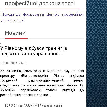
професійної досконалості
Підходи до формування Центрів професійної
досконалості
Новини
У Рівному відбувся тренінг із
Вступ до 
підготовки та управління ...
освіти Укр
28 Липня, 2026
1 Липня, 202
22–24 липня 2026 року в місті Рівному на базі
Вступники,
простору «Бізнес-коворкінг Рівне» відбувся
перемістилис
триденний практико-орієнтований тренінг
або територ
«Підготовка та управління проєктами. Рівень 1».
можуть розра
Учасники опрацювали сучасні підходи до
на навчання,
розроблення проєктних заявок, ...
освіти. Увага! 
RSS та WordPress.org