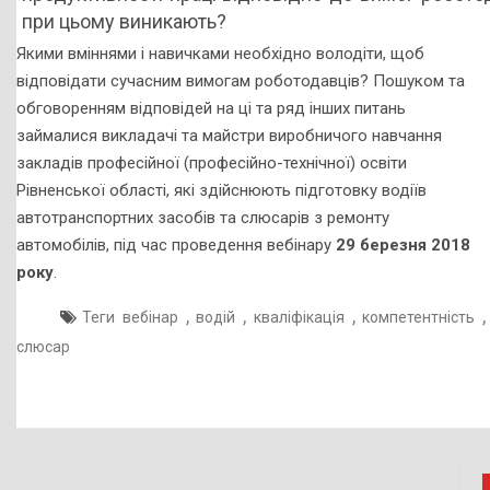
при цьому виникають?
як
Якими вміннями і навичками необхідно володіти, щоб
засоби
відповідати сучасним вимогам роботодавців? Пошуком та
досягнення
обговоренням відповідей на ці та ряд інших питань
високого
займалися викладачі та майстри виробничого навчання
кваліфікаційного
закладів професійної (професійно-технічної) освіти
рівня
Рівненської області, які здійснюють підготовку водіїв
майбутнього
автотранспортних засобів та слюсарів з ремонту
робітника
автомобілів, під час проведення вебінару
29 березня 2018
року
.
,
,
,
,
Теги
вебінар
водій
кваліфікація
компетентність
слюсар