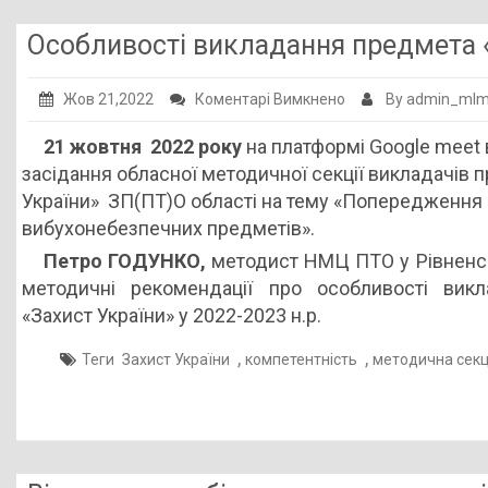
Особливості викладання предмета «
до
Жов 21,2022
Коментарі Вимкнено
By admin_ml
Особливості
21 жовтня
2022 року
на платформі Google meet
викладання
засідання обласної методичної секції викладачів 
предмета
України» ЗП(ПТ)О області на тему «Попередження 
«Захист
вибухонебезпечних предметів».
України»
Петро ГОДУНКО,
методист НМЦ ПТО у Рівненсь
у
методичні рекомендації про особливості вик
реаліях
«Захист України» у 2022-2023 н.р.
сьогодення
,
,
Теги
Захист України
компетентність
методична секц