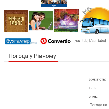
[/su_tab] [/su_tabs]
Погода у Рівному
вологість:
тиск:
вітер:
Погода на 