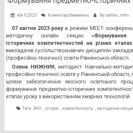
Формування предметно-історичних к
Публічна інформація
до
Кві 9,2023
Коментарі Вимкнено
By admin_mlm
Заклади ПТО
Формування
07 квітня 2023 року
в режимі MEET- конференц
Оголошення
предметно-
методичну онлайн секцію
«Формування 
історичних
Галерея
історичних компетентностей на різних етапах
компетентностей
викладачів суспільствознавчих дисциплін закладі
НМЦ ПТО України
на
(професійно-технічної) освіти Рівненської області.
різних
Олена НИЖНИК
, методист Навчально-методи
етапах
професійно-технічної освіти у Рівненській області,
уроку
шляхи забезпечення якісного освітнього про
формування предметно-історичних компетентност
етапах уроку з використанням хмарних технологій.
,
,
,
Теги
ЗНО
історія
компетентність
методична секція