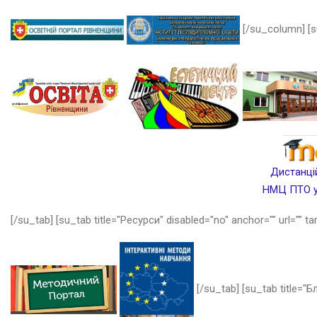
[/su_column] [s
Дистанцій
НМЦ ПТО у 
[/su_tab] [su_tab title="Ресурси" disabled="no" anchor="" url="" ta
[/su_tab] [su_tab title="Бл