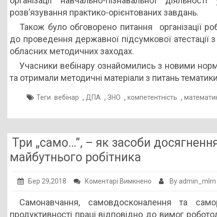
організації навчально-пізнавальної діяльнос
розв’язування практико-орієнтованих завдань.
Також було обговорено питання організації роб
до проведення державної підсумкової атестації з
обласних методичних заходах.
Учасники вебінару ознайомились з новими норм
та отримали методичні матеріали з питань тематики
,
,
,
,
Теги
вебінар
ДПА
ЗНО
компетентність
математи
Три „само…”, – як засоби досягненн
майбутнього робітника
до
Бер 29,2018
Коментарі Вимкнено
By admin_mlm
Три
Самонавчання, самовдосконалення та сам
„само…”,
продуктивності праці відповідно до вимог роботод
–