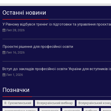
Останні новини
У Рівному відбувся тренінг із підготовки та управління проєкт
Лип 28, 2026
Проєктні рішення для професійної освіти
Лип 16, 2026
Вступ до закладів професійної освіти України для вступників 
Лип 1, 2026
Позначки
В. Сухомлинський
Всеукраїнський вебінар
Всеукраїнський конк
акмеологічна освіта
акмеологія
аксіологія
вебінар
вихо