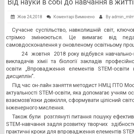
Від науки в собі до навчання в житті
до
Жов 24,2018
Коментарі Вимкнено
By admin_ml
Від
Сучасне суспільство, навколишній світ, ключ
науки
стрімко змінюються. Це вимагає від педа
в
самовдосконалення у оновленому освітньому проц
собі
24 жовтня 2018 року відбувся навчально-м
до
викладачів хімії та біології закладів професійно
навчання
освіти „Впровадження елементів STEM-освіти 
в
дисциплін”.
житті
Під час он-лайн заняття методист НМЦ ПТО Мосі
актуальності STEM-освіти, яка допомагає учням ос
взаємозв’язки довкілля, сформувати цілісний світ
інженерного мислення.
Також були розглянуті питання пошуку ефективн
STEM-навчання задля розвитку творчих здібностей
практичні кроки для впровадження елементів STEM