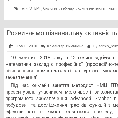
,
,
,
,
Теги
STEM
біологія
вебінар
компетентність
хімія
Розвиваємо пізнавальну активність
до
Жов 11,2018
Коментарі Вимкнено
By admin_ml
Розвиваємо
10 жовтня 2018 року о 12 годині відбувся ч
пізнавальну
математики закладів професійної (професійно-те
активність
пізнавальної компетентності на уроках мате
забезпечення”.
Під час он-лайн заняття методист НМЦ ПТ
презентувала учасникам можливості використа
програмного забезпечення Advanced Grapher п
побудови та дослідження графіків функцій з м
ефективності та якості освітнього процесу,