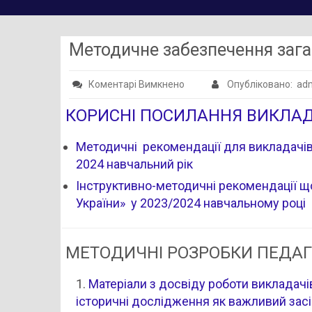
Методичне забезпечення зага
до
Коментарі Вимкнено
Опубліковано: a
Методичне
КОРИСНІ ПОСИЛАННЯ ВИКЛА
забезпечення
загальноосвітньої
Методичні рекомендації для викладачів
підготовки
2024 навчальний рік
Інструктивно-методичні рекомендації 
України» у 2023/2024 навчальному році
МЕТОДИЧНІ РОЗРОБКИ ПЕДАГ
Матеріали з досвіду роботи викладачів
історичні дослідження як важливий засіб