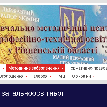
О
Методичне забезпечення
Нормативно-правов
Оголошення
Галерея
НМЦ ПТО України
загальноосвітньої