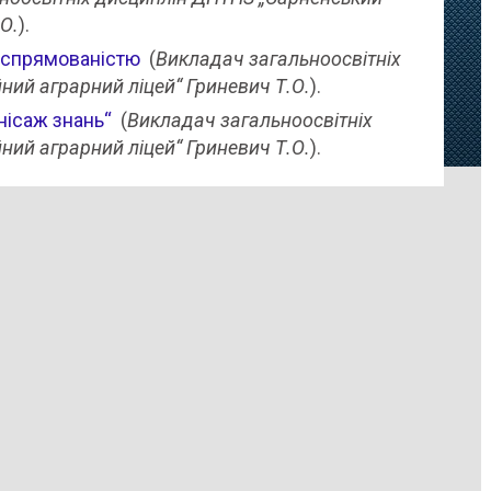
О.
).
ю спрямованістю
(
Викладач загальноосвітніх
ий аграрний ліцей“ Гриневич Т.О.
).
нісаж знань“
(
Викладач загальноосвітніх
ий аграрний ліцей“ Гриневич Т.О.
).