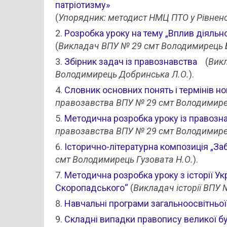
патріотизму»
(
Упорядник: методист НМЦ ПТО у Рівненс
Розробка уроку на тему „Вплив діял
(
Викладач ВПУ № 29 смт Володимирець 
Збірник задач із правознавства
(
Вик
Володимирець Добринська Л.О.
).
Словник основних понять і термінів но
правозавства ВПУ № 29 смт Володимире
Методична розробка уроку із правозна
правозавства ВПУ № 29 смт Володимире
Історично-літературна композиція „За
смт Володимирець Гузовата Н.О.
).
Методична розробка уроку з історії У
Скоропадського“
(
Викладач історії ВПУ
Навчальні програми загальноосвітньої
Складні випадки правопису великої бу