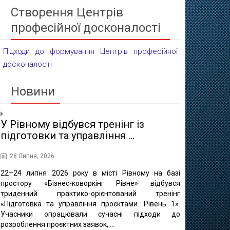
Створення Центрів
професійної досконалості
Підходи до формування Центрів професійної
досконалості
Новини
У Рівному відбувся тренінг із
Проєктні 
підготовки та управління ...
освіти
28 Липня, 2026
16 Липня, 20
22–24 липня 2026 року в місті Рівному на базі
10 липня в 
простору «Бізнес-коворкінг Рівне» відбувся
регіонально
триденний практико-орієнтований тренінг
відбулася ф
«Підготовка та управління проєктами. Рівень 1».
«Професійно-т
Учасники опрацювали сучасні підходи до
міста Рівне 
розроблення проєктних заявок, ...
професійно