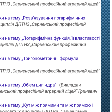
ПТНЗ „Сарненський професійний аграрний ліцей“
и на тему „Розв’язування логарифмічних
сциплін ДПТНЗ „Сарненський професійний
 на тему „Логарифмічна функція, її властивості
сциплін ДПТНЗ „Сарненський професійний
ки на тему „Тригонометричні формули
ПТНЗ „Сарненський професійний аграрний ліцей“
и на тему „Об’єм циліндра”
(
Викладач
енський професійний аграрний ліцей“ Гриневич
и на тему „Кут між прямими та між прямою і
ноосвітніх дисциплін ДПТНЗ „Сарненський