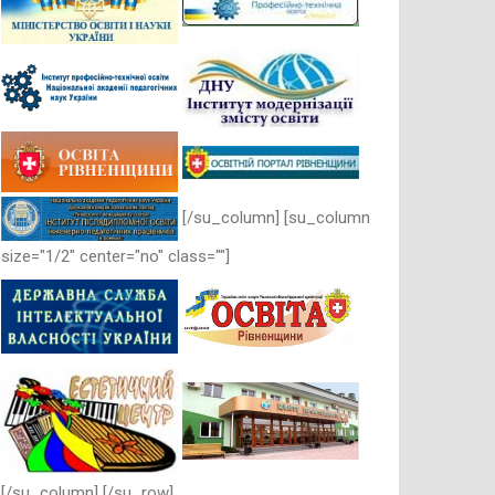
[/su_column] [su_column
size="1/2" center="no" class=""]
[/su_column] [/su_row]