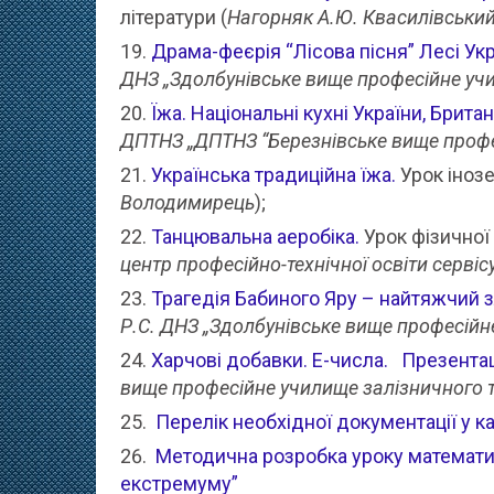
літератури (
Нагорняк А.Ю. Квасилівський
Драма-феєрія “Лісова пісня” Лесі Укр
ДНЗ „Здолбунівське вище професійне уч
Їжа. Національні кухні України, Британ
ДПТНЗ „ДПТНЗ “Березнівське вище профе
Українська традиційна їжа.
Урок інозе
Володимирець
);
Танцювальна аеробіка.
Урок фізичної 
центр професійно-технічної освіти сервіс
Трагедія Бабиного Яру – найтяжчий 
Р.С. ДНЗ „Здолбунівське вище професійн
Харчові добавки. Е-числа.
Презентац
вище професійне училище залізничного 
Перелік необхідної документації у к
Методична розробка уроку математики
екстремуму”