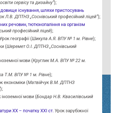
освіти сервісу та дизайну“
);
редовище існування, шляхи пристосувань
к Л.В. ДПТНЗ „Соснівський професійний ліцей“
);
них речовин, тютюнопаління на організм
вський професійний ліцей
);
Урок географії (
Шикула А.Я. ВПУ № 1 м. Рівне
);
и (
Шеремет О.І. ДПТНЗ „Соснівський
ноземної мови (
Круглик М.А. ВПУ № 22 м.
ка Т.М. ВПУ № 1 м. Рівне
);
к економіки (
Матвійчук В.М. ДПТНЗ
”
);
 іноземної мови (
Бондар Н.В. Квасилівський
атури ХХ – початку ХХІ ст.
Урок зарубіжної