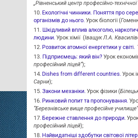
„Рівненський центр професійно-технічної 
Екологічні чинники. Поняття про се
організмів до нього.
Урок біології
(
Гоменю
Шкідливий вплив алкоголю, наркотич
людини.
Урок хімії
(
Іващук Л.А. Квасилі
Розвиток атомної енергетики у світі.
Підприємець: який він?
Урок економік
професійний ліцей“
);
Dishes from different countries.
Урок і
Сарни
);
Закони механіки.
Урок фізики (
Білець
Ринковий попит та пропонування.
Уро
“Березнівське вище професійне училище
Бережне ставлення до природи.
Урок
професійний ліцей
);
Найвидатніші здобутки світової літер