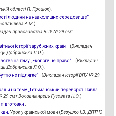
ькій області П. Процюк
).
ьності людини на навколишнє середовище“
Болдишева А.М.
).
ладач правозавства ВПУ № 29 смт
вітньої історії зарубіжних країн
(
Викладач
ць Добринська Л.О.
).
вства на тему „Екологічне право“
(
Викладач
ць Добринська Л.О.
).
буттю не підлягає“
(
Викладач історії ВПУ № 29
країни на тему „Гетьманський переворот Павла
 № 29 смт Володимирець Гузовата Н.О.
).
 підготовки
.
кви.
Урок української мови (
Безушко І.В. ДПТНЗ