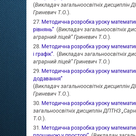
(
Викладач загальноосвітніх дисциплін Д
Гриневич Т.О.
).
Методична розробка уроку математик
рівнянь”
(
Викладач загальноосвітніх ди
аграрний ліцей“ Гриневич Т.О.
).
Методична розробка уроку математики
і графік”
. (
Викладач загальноосвітніх ди
аграрний ліцей“ Гриневич Т.О.
)
Методична розробка уроку математи
додавання”
(
Викладач загальноосвітніх дисциплін Д
Гриневич Т.О.
).
Методична розробка уроку математик
загальноосвітніх дисциплін ДПТНЗ „Сарн
Т.О.
).
Методична розробка уроку математик
площиною у просторі”
(
Викладач загаль