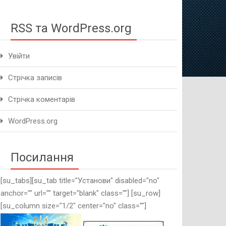
методичного це
RSS та WordPress.org
Увійти
Стрічка записів
Стрічка коментарів
WordPress.org
Посилання
[su_tabs][su_tab title="Установи" disabled="no"
anchor="" url="" target="blank" class=""] [su_row]
[su_column size="1/2" center="no" class=""]