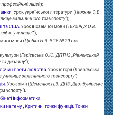
 професійний ліцей
);
аїнки.
Урок української літератури (
Нижник О.В.
илище залізничного транспорту“
);
ії та США.
Урок іноземної мови (
Тихончук О.В.
сійне училище”“
);
мної мови (
Цюбко Н.В. ВПУ № 29 смт
культури (
Гарієвська О.Ю. ДПТНЗ „Рівненський
у та дизайну“
);
злочин проти людства.
Урок історії (
Ковальська
е училище залізничного транспорту“
);
ія.
Урок хімії (
Шеменюк Н.В. ДНЗ „Здолбунівське
транспорту“
).
абінеті інформатики
.
 на тему „Критичні точки функції. Точки