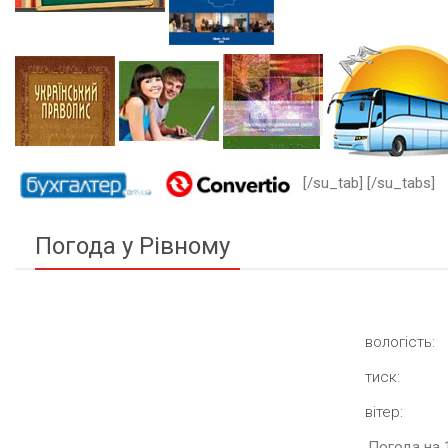
[/su_tab] [/su_tabs]
Погода у Рівному
вологість:
тиск:
вітер:
Погода на 