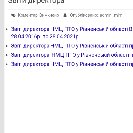
Звіти директора
Публічна інформація
до
Коментарі Вимкнено
Опубліковано: admin_mlm
Заклади ПТО
Звіти
Оголошення
Звіт директора НМЦ ПТО у Рівненській області В.
директора
28.04.2016р. по 28.04.2021р.
Галерея
Звіт директора НМЦ ПТО у Рівненській області пр
НМЦ ПТО України
Звіт директора НМЦ ПТО у Рівненській області пр
Звіт директора НМЦ ПТО у Рівненській області пр