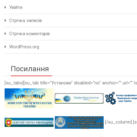
Увійти
Стрічка записів
Стрічка коментарів
WordPress.org
Посилання
[su_tabs][su_tab title="Установи" disabled="no" anchor="" url="" t
[/su_column] [s