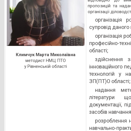
пропозицій та нада
організації діловодс
організація р
супровід даного 
організація ро
професійно-тех
області;
Климчук Марта Миколаївна
здійснення з
методист НМЦ ПТО
інноваційного пе
у Рівненській області
технологій у н
ЗП(ПТ)О області;
надання мет
літератури щ
документації, пі
засобів навчання
розроблення н
навчально-практи