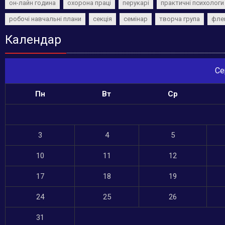
он-лайн година
охорона праці
перукарі
практичні психологи
робочі навчальні плани
секція
семінар
творча група
фле
Календар
Се
Пн
Вт
Ср
3
4
5
10
11
12
17
18
19
24
25
26
31