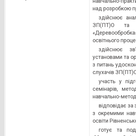
навчально-практи
над розробкою пр
здійснює анал
ЗП(ПТ)О та 
«Деревообробк
освітнього проце
здійснює зв
установами та о
з питань удоскон
слухачів ЗП(ПТ)
участь у підг
семінарів, мето
навчально-метод
відповідає за 
з окремими навч
освіти Рівненсько
готує та под