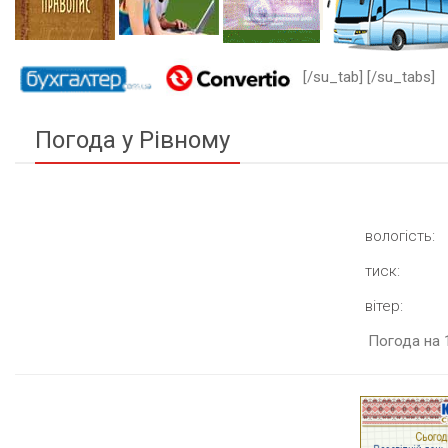
[/su_tab] [/su_tabs]
Погода у Рівному
вологість:
тиск:
вітер:
Погода на 