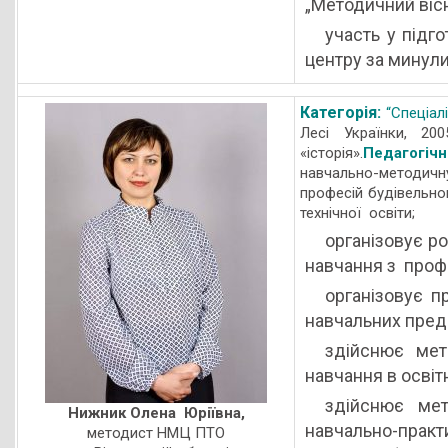
„Методичний вісн
участь у підг
центру за минули
Категорія:
“Спеціалі
Лесі Українки, 200
«історія».
Педагогіч
навчально-методич
професій будівельно
технічної освіти;
організовує р
навчання з проф
організовує п
навчальних пред
здійснює мет
навчання в освіт
здійснює мет
Нижник Олена Юріївна,
навчально-практ
методист НМЦ ПТО