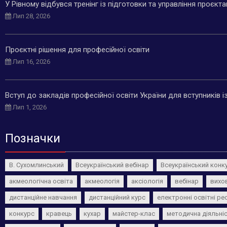
У Рівному відбувся тренінг із підготовки та управління проєкт
Лип 28, 2026
Проєктні рішення для професійної освіти
Лип 16, 2026
Вступ до закладів професійної освіти України для вступників 
Лип 1, 2026
Позначки
В. Сухомлинський
Всеукраїнський вебінар
Всеукраїнський конк
акмеологічна освіта
акмеологія
аксіологія
вебінар
вихо
дистанційне навчання
дистанційний курс
електронні освітні ре
конкурс
кравець
кухар
майстер-клас
методична діяльні