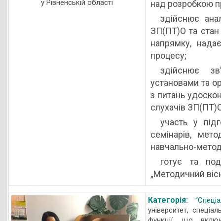
у Рівненській області
над розробкою пр
здійснює анал
ЗП(ПТ)О та стан
напрямку, нада
процесу;
здійснює зв
установами та о
з питань удоскон
слухачів ЗП(ПТ)
участь у підг
семінарів, мето
навчально-метод
готує та под
„Методичний вісн
Категорія:
“Спеціа
університет, спеціал
функції, що включ