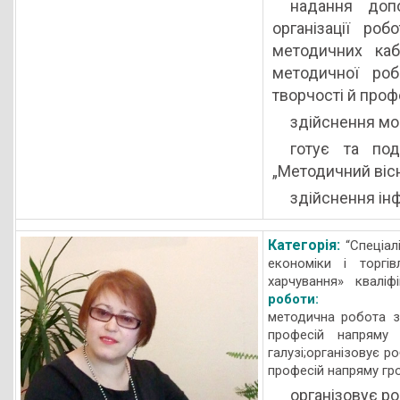
надання доп
організації роб
методичних каб
методичної роб
творчості й проф
здійснення мо
готує та под
„Методичний вісн
здійснення ін
Категорія:
“Спеціал
економіки і торгів
харчування» кваліфі
роботи:
методична робота з
професій напряму 
галузі;організовує р
професій напряму гро
організовує ро