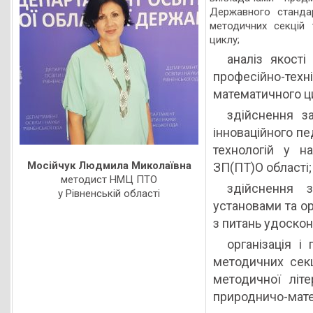
Державного стандарт
методичних секцій 
циклу;
аналіз якості
професійно-тех
математичного ц
здійснення з
інноваційного пе
технологій у н
Мосійчук Людмила Миколаївна
ЗП(ПТ)О області;
методист НМЦ ПТО
здійснення з
у Рівненській області
установами та о
з питань удоскон
організація і
методичних секц
методичної літ
природничо-мате