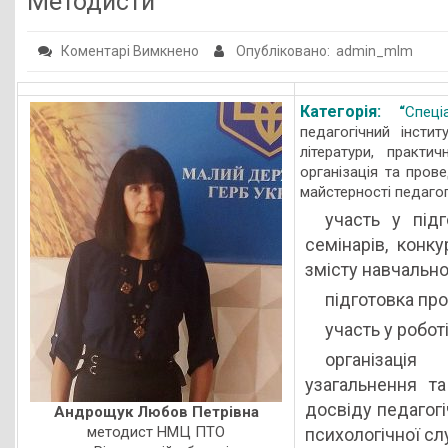
Методисти
Публічна інформація
до
Коментарі Вимкнено
Опубліковано: admin_mlm
Заклади ПТО
Методисти
Оголошення
Категорія:
“
Спеці
педагогічний інстит
Галерея
літератури, практич
НМЦ ПТО України
організація та пров
майстерності педагог
участь у підг
семінарів, конк
змісту навчально
підготовка про
участь у робо
організація
узагальнення т
досвіду педагогі
Андрощук Любов Петрівна
методист НМЦ ПТО
психологічної сл