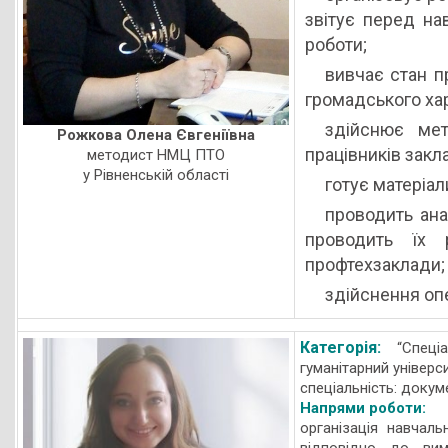
звітує перед н
роботи;
вивчає стан п
громадського хар
здійснює мет
Рожкова Олена Євгеніївна
працівників закла
методист НМЦ ПТО
у Рівненській області
готує матеріа
проводить ана
проводить їх 
профтехзаклади;
здійснення опе
Категорія:
“Спеці
гуманітарний універс
спеціальність: докум
Напрями роботи:
організація навчал
відповідно до вим