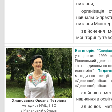
питання;
організація 
навчально-практ
питання Міністерс
здійснення м
моніторингу та 
Категорія:
“Спеціал
університет, 1999 р
Рівненський державни
та післядипломної ос
економіст”.
Педаго
методичної секції
«Деревообробка», 
«Деревообробка»;
здійснює мет
навчання в освіт
Хлиновська Оксана Петрівна
методист НМЦ ПТО
здійснює мет
у Рівненській області