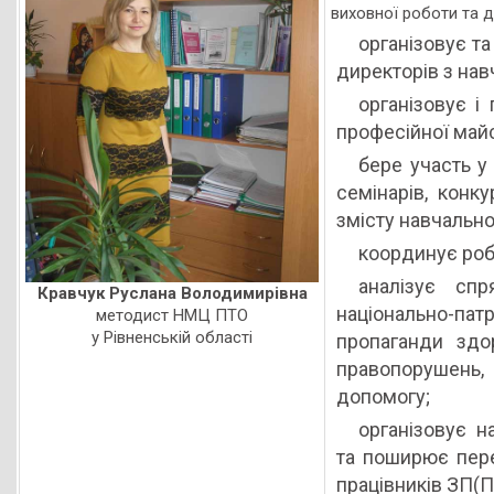
виховної роботи та д
організовує та
директорів з нав
організовує і
професійної майс
бере участь у
семінарів, конк
змісту навчально
координує роб
аналізує сп
Кравчук Руслана Володимирівна
національно-па
методист НМЦ ПТО
у Рівненській області
пропаганди здо
правопорушень, 
допомогу;
організовує н
та поширює пере
працівників ЗП(П