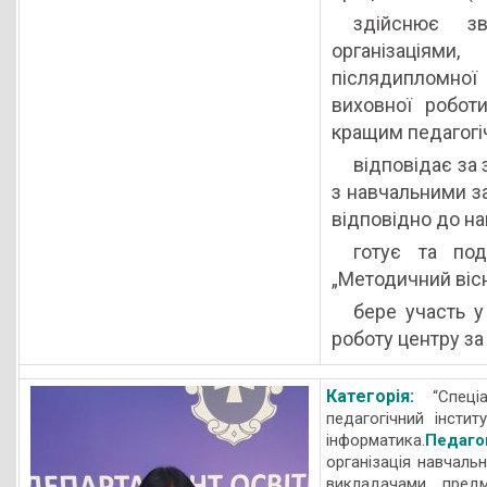
здійснює зв
організаціям
післядипломної
виховної робот
кращим педагогі
відповідає за 
з навчальними за
відповідно до н
готує та под
„Методичний вісн
бере участь у
роботу центру за
Категорія:
“Спеці
педагогічний інстит
інформатика.
Педаго
організація навчаль
викладачами предм