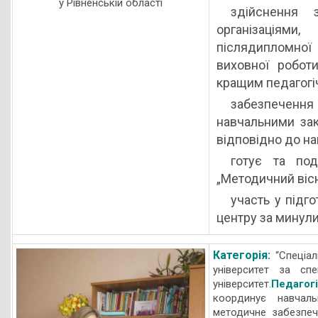
у Рівненській області
здійснення 
організаціям
післядипломної
виховної робот
кращим педагогі
забезпечення
навчальними зак
відповідно до н
готує та под
„Методичний вісн
участь у підг
центру за минули
Категорія:
“Спеціал
університет за спе
університет.
Педагог
координує навчаль
методичне забезпече