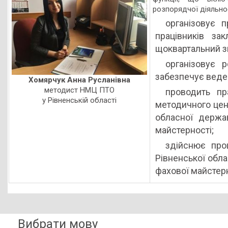
розпорядчої діяльнос
організовує п
працівників зак
щоквартальний зві
організовує 
забезпечує веден
Хомярчук Анна Русланівна
методист НМЦ ПТО
проводить пр
у Рівненській області
методичного цент
обласної держа
майстерності;
здійснює про
Рівненської обл
фахової майстерн
Вибрати мову