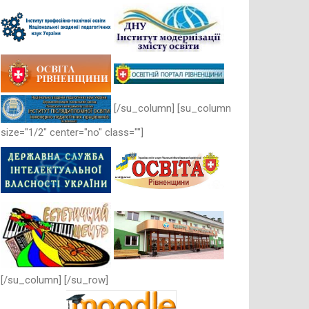
[/su_column] [su_column
size="1/2" center="no" class=""]
[/su_column] [/su_row]