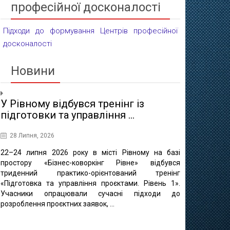
професійної досконалості
Підходи до формування Центрів професійної
досконалості
Новини
У Рівному відбувся тренінг із
Проєктні 
підготовки та управління ...
освіти
28 Липня, 2026
16 Липня, 20
22–24 липня 2026 року в місті Рівному на базі
10 липня в 
простору «Бізнес-коворкінг Рівне» відбувся
регіонально
триденний практико-орієнтований тренінг
відбулася ф
«Підготовка та управління проєктами. Рівень 1».
«Професійно-т
Учасники опрацювали сучасні підходи до
міста Рівне 
розроблення проєктних заявок, ...
професійно
методичного це