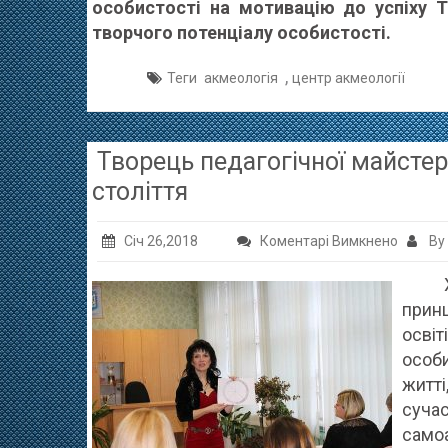
особистості на мотивацію до успіху Т
творчого потенціалу особистості
.
,
Теги
акмеологія
центр акмеології
Творець педагогічної майстер
століття
до
Січ 26,2018
Коментарі Вимкнено
By
Творец
XX
педагог
принц
майсте
освіт
–
особ
відлун
житт
духовн
сучас
XXI
само
столітт