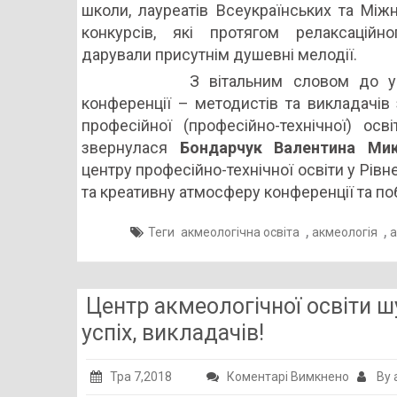
школи, лауреатів Всеукраїнських та Між
конкурсів, які протягом релаксаційн
дарували присутнім душевні мелодії.
З вітальним словом до у
конференції – методистів та викладачів 
професійної (професійно-технічної) осві
звернулася
Бондарчук Валентина Ми
центру професійно-технічної освіти у Рівн
та креативну атмосферу конференції та по
,
,
Теги
акмеологічна освіта
акмеологія
а
Центр акмеологічної освіти ш
успіх, викладачів!
до
Тра 7,2018
Коментарі Вимкнено
By 