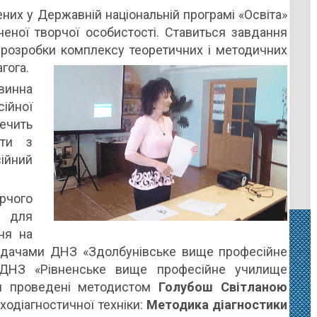
них у Державній національній програмі «Освіта»
гічної
еної творчої особистості. Ставиться завдання
, розробки комплексу теоретичних і методичних
гога.
них,
винна
ваних
ійної
ечить
оти з
чів!
ійний
орчого
а для
ня на
адачами ДНЗ «Здолбунівське вище професійне
 ДНЗ «Рівненське вище професійне училище
ли проведені методистом
Голубош Світланою
одіагностичної техніки:
Методика діагностики