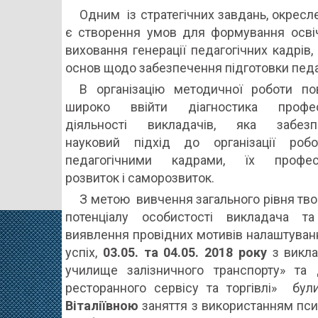
Центр
Одним із стратегічних завдань, окресле
акмеоло
є створення умов для формування освіч
освіти
виховання генерації педагогічних кадрів
шукає
основ щодо забезпечення підготовки педа
асертив
В організацію методичної роботи по
мотиво
широко ввійти діагностика профес
на
діяльності викладачів, яка забезп
успіх,
науковий підхід до організації роб
виклада
педагогічними кадрами, їх профес
розвиток і саморозвиток.
З метою вивчення загального рівня тв
потенціалу особистості викладача т
виявлення провідних мотивів налаштуван
успіх,
03.05. та 04.05. 2018
року
з викл
училище залізничного транспорту» та
ресторанного сервісу та торгівлі» бу
Віталіївною
заняття з використанням псих