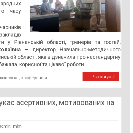
народних
ого часу
часників
закладів
ти у Рівненській області, тренерів та гостей,
колаївна –
директор Навчально-методичного
енській області, яка відзначила про нестандартну
бажала корисної та цікавої роботи.
,
Читати далі
ксіологія
конференція
укає асертивних, мотивованих на
admin_mlm