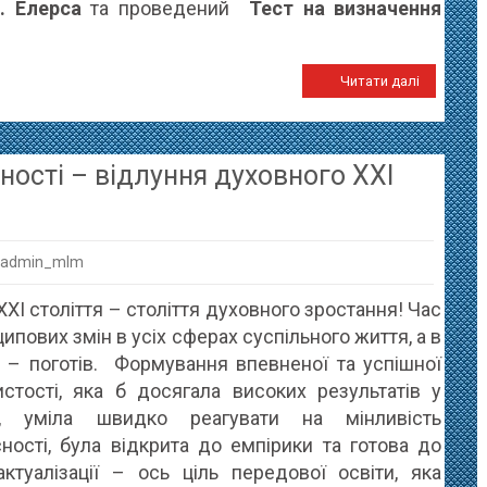
. Елерса
та проведений
Т
ест на визначення
Читати далі
ності – відлуння духовного XXI
 admin_mlm
ь
I століття – століття духовного зростання! Час
ічної
ипових змін в усіх сферах суспільного життя, а в
рності
і – поготів. Формування впевненої та успішної
истості, яка б досягала високих результатів у
ня
і, уміла швидко реагувати на мінливість
ого
ності, була відкрита до емпірики та готова до
актуалізації – ось ціль передової освіти, яка
я