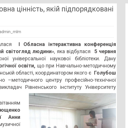
вна цінність, якій підпорядковані
admin_mlm
чалася
I
Обласна інтерактивна конференція
ий світогляд людини
», яка відбулася
5 червня
не,
ної універсальної наукової бібліотеки. Дану
гічної освіти,
що при Навчально-методичному
енській області, координатором якого є
Голубош
на
но –методичного центру професійно-технічної
,
викладач Рівненського інституту Університету
дковані
ітанням
ющенко
ої Анни
»
музичної