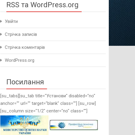
RSS та WordPress.org
Увійти
Стрічка записів
Стрічка коментарів
WordPress.org
Посилання
[su_tabs][su_tab title="Установи" disabled="no"
anchor="" url="" target="blank" class=""] [su_row]
[su_column size="1/2" center="no" class=""]