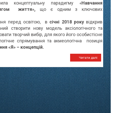
рила концептуальну парадигму «
Навчання
тягом життя»,
що є одним з ключових
ння перед освітою, в
січні 2018 року
відкрив
аний створити нову модель аксіологічного та
вати творчий вибір, для якого його особистісне
ологічне спрямування та акмеологічна позиція
ня «Я» – концепцій.
Читати далі