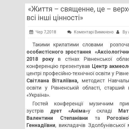
«Життя – священне, це – верхо
всі інші цінності»
до
Чер 7,2018
Коментарі Вимкнено
By 
«Життя
Такими крилатими словами розпо
–
особистісного зростання
«Аксіологічн
священ
2018
року
в стінах Рівненської облас
це
конференцію презентував
Центр акмеоло
–
центрі професійно-технічної освіти у Рівн
верхов
Світлана Віталіївна,
методист Навчаль
цінність
освіти у Рівненській області, старший 
якій
«Україна».
підпоря
Гостей конференції музичним прив
всі
зустрів
дует «Аніма
»у складі
Мат
інші
Валентини Степанівни
та
Рогозін
цінності
Геннадіївни
, викладачів Здолбунівської 