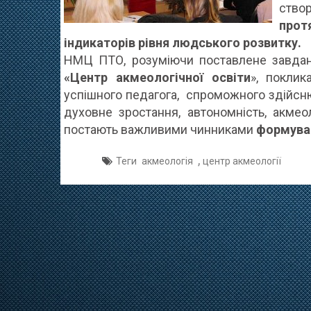
ство
про
індикаторів рівня людського розвитку.
НМЦ ПТО, розуміючи поставлене завда
«Центр акмеологічної освіти
», поклик
успішного педагога, спроможного здійсню
духовне зростання, автономність, акме
постають важливими чинниками
формуван
,
Теги
акмеологія
центр акмеології