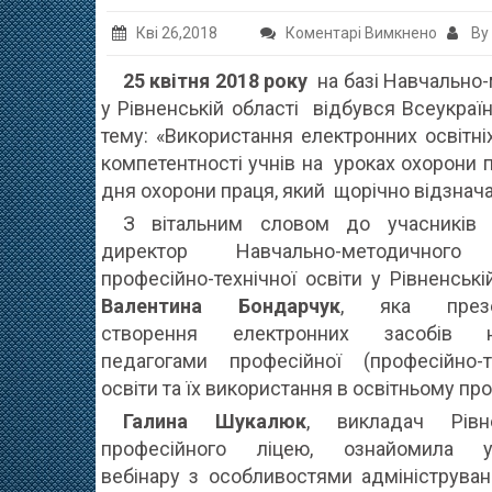
до
Кві 26,2018
Коментарі Вимкнено
By
Провед
25 квітня 2018 року
на базі Навчально-
Всеукр
у Рівненській області відбувся Всеукраї
вебінар
тему: «Використання електронних освітні
для
компетентності учнів на уроках охорони п
виклад
дня охорони праця, який щорічно відзнача
охорон
З вітальним словом до учасників 
праці
директор Навчально-методичного
професійно-технічної освіти у Рівненські
Валентина Бондарчук
, яка презе
створення електронних засобів н
педагогами професійної (професійно-те
освіти та їх використання в освітньому про
Галина Шукалюк
, викладач Рівне
професійного ліцею, ознайомила уч
вебінару з особливостями адмініструван