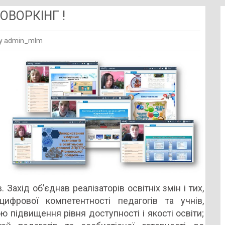
ОВОРКІНГ !
y admin_mlm
РАЇНСЬКИЙ
НІЙ
КІНГ
 Захід об’єднав реалізаторів освітніх змін і тих,
ифрової компетентності педагогів та учнів,
 підвищення рівня доступності і якості освіти;