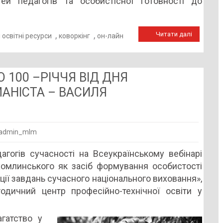
й педагогів та особистісної готовності до
,
,
Читати далі
 освітні ресурси
коворкінг
он-лайн
100 –РІЧЧЯ ВІД ДНЯ
АНІСТА – ВАСИЛЯ
admin_mlm
ГІЧНИЙ
гогів сучасності на Всеукраїнському вебінарі
ОБ
хомлинського як засіб формування особистості
ції завдань сучасного національного виховання»,
одичний центр професійно-технічної освіти у
агатство у