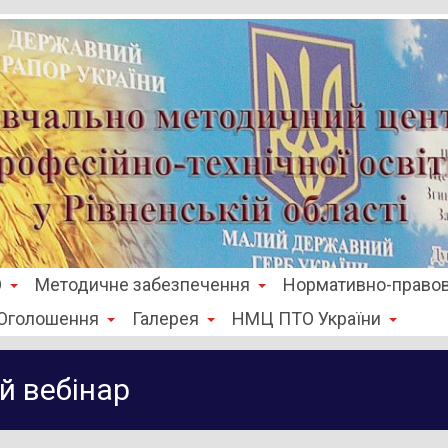
О
Методичне забезпечення
Нормативно-правов
Оголошення
Галерея
НМЦ ПТО України
й вебінар