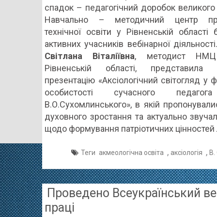
спадок – педагогічний доробок великого 
ДНЯ
Навчально – методичний центр про
НАРОД
технічної освіти у Рівненській області
ВЕЛИКО
активних учасників вебінарної діяльності
ГУМАНІ
Світлана Віталіївна
, методист НМ
–
Рівненській області, представил
ВАСИЛ
презентацію «Аксіологічний світогляд у 
СУХОМ
особистості сучасного педагог
В.О.Сухомлинського», в якій пропонува
духовного зростання та актуально звуча
щодо формування патріотичних цінностей
,
,
Теги
акмеологічна освіта
аксіологія
В.
Проведено Всеукраїнський ве
праці