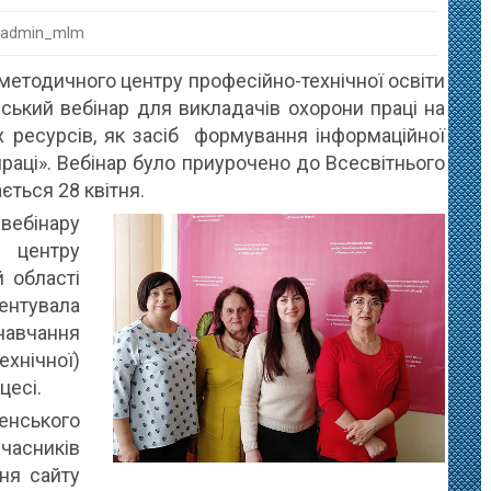
 admin_mlm
ено
методичного центру професійно-технічної освіти
аїнський
нський вебінар для викладачів охорони праці на
х ресурсів, як засіб формування інформаційної
раці». Вебінар було приурочено до Всесвітнього
ачів
ється 28 квітня.
и
вебінару
 центру
й області
нтувала
авчання
хнічної)
цесі.
нського
асників
ня сайту