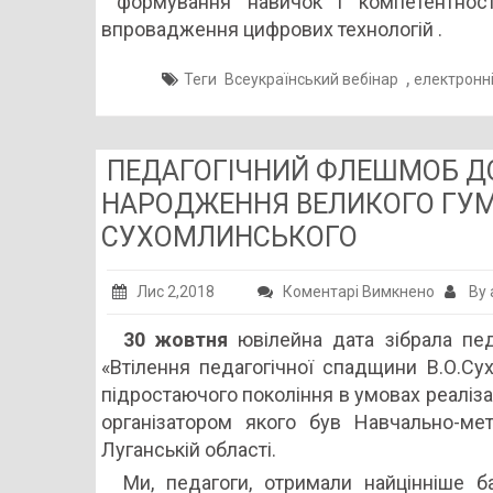
формування навичок і компетентносте
впровадження цифрових технологій .
,
Теги
Всеукраїнський вебінар
електронні
ПЕДАГОГІЧНИЙ ФЛЕШМОБ ДО 
НАРОДЖЕННЯ ВЕЛИКОГО ГУМ
СУХОМЛИНСЬКОГО
до
Лис 2,2018
Коментарі Вимкнено
By 
ПЕДАГО
30 жовтня
ювілейна дата зібрала педа
ФЛЕШМ
«Втілення педагогічної спадщини В.О.Су
ДО
підростаючого покоління в умовах реаліза
100
організатором якого був Навчально-мет
–
Луганській області.
РІЧЧЯ
Ми, педагоги, отримали найцінніше б
ВІД