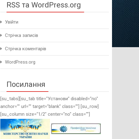
RSS та WordPress.org
Увійти
Стрічка записів
Стрічка коментарів
WordPress.org
Посилання
[su_tabs][su_tab title="Установи" disabled="no"
anchor="" url="" target="blank" class=""] [su_row]
[su_column size="1/2" center="no" class=""]