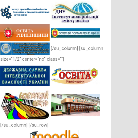
[/su_column] [su_column
size="1/2" center="no" class=""]
[/su_column] [/su_row]