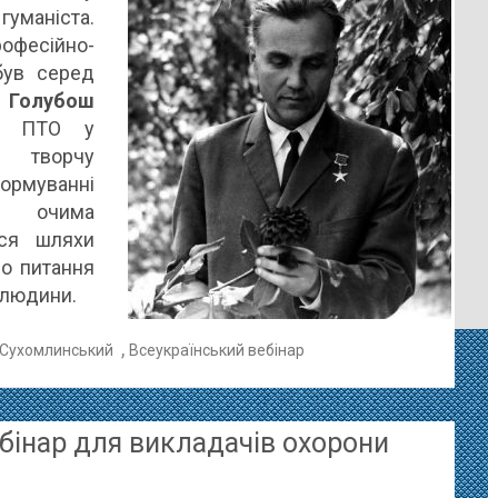
гуманіста.
фесійно-
ЖЕННЯ
 був серед
ГО
.
Голубош
СТА
Ц ПТО у
а творчу
Я
формуванні
ЛИНСЬКОГО
а очима
лися шляхи
ло питання
 людини.
,
 Сухомлинський
Всеукраїнський вебінар
бінар для викладачів охорони