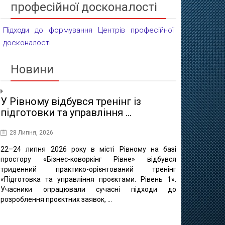
професійної досконалості
Підходи до формування Центрів професійної
досконалості
Новини
У Рівному відбувся тренінг із
Проєктні 
підготовки та управління ...
освіти
28 Липня, 2026
16 Липня, 20
22–24 липня 2026 року в місті Рівному на базі
10 липня в 
простору «Бізнес-коворкінг Рівне» відбувся
регіонально
триденний практико-орієнтований тренінг
відбулася ф
«Підготовка та управління проєктами. Рівень 1».
«Професійно-т
Учасники опрацювали сучасні підходи до
міста Рівне 
розроблення проєктних заявок, ...
професійно
методичного це