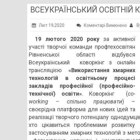
ВСЕУКРАЇНСЬКИЙ ОСВІТНІЙ К
до
Лют 19,2020
Коментарі Вимкнено
B
ВСЕУК
19 лютого 2020 року
за активної
ОСВІТ
участі творчої команди профтехосвітян
КОВОР
Рівненської області відбувся
!
Всеукраїнський коворкінг з онлайн
трансляцією
«Використання хмарних
технологій в освітньому процесі
закладів професійної (професійно-
технічної) освіти»
. Коворкінг (
сo-
working – спільно працювати
) –
своєрідна платформа для нових ідей та
реалізації творчого потенціалу однодумців.
хто цікавиться проблемами розвитку ц
застосуванням хмарних технологій з метою