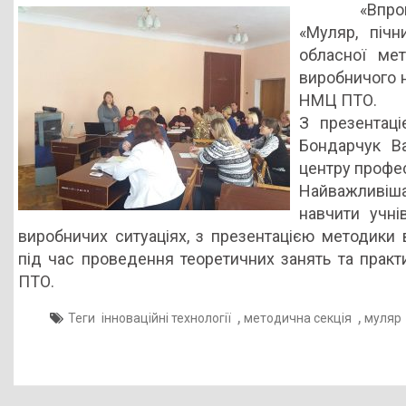
«Впровад
інноваційних
«Муляр, піч
технологій
обласної мет
навчання
виробничого н
за
НМЦ ПТО.
професіями
З презентаці
„МУЛЯР,
Бондарчук В
ПІЧНИК,
центру професі
ШТУКАТУР“
Найважливіша 
навчити учні
виробничих ситуаціях, з презентацією методики 
під час проведення теоретичних занять та прак
ПТО.
,
,
Теги
інноваційні технології
методична секція
муляр