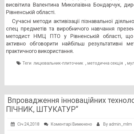
виробничого
висвітила Валентина Миколаївна Бондарчук, д
навчання
Рівненській області.
Сучасні методи активізації пізнавальної діяльно
спец предметів та виробничого навчання презент
методист НМЦ ПТО у Рівненській області, що
активно обговорити найбільш результативні м
практичного використання.
,
,
Теги
лицювальник-плиточник
методична секція
му
Впровадження інноваційних техноло
ПІЧНИК, ШТУКАТУР“
до
Січ 24,2018
Коментарі Вимкнено
By admin_mlm
Впровадження