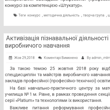
конкурсі за компетенцією «Штукатур».
,
,
,
Теги
конкурс
методична діяльність
творча група
ш
Активізація пізнавальної діяльності
виробничого навчання
до
Жов 29,2018
Коментарі Вимкнено
By admin_ml
Активізація
За такою темою 25 жовтня 2018 року відбу
пізнавальної
спецдисциплін та майстрів виробничого навчання
діяльності
закладів професійної (професійно-технічної) освіти
учнів
На базі навчально-практичного центру за мат
на
училища №1 м. Рівне, в рамках проведення секці
уроках
серії «Platium» та технологіями їх використання.
спецпредметів
та
Важливе питання реформування професійно-