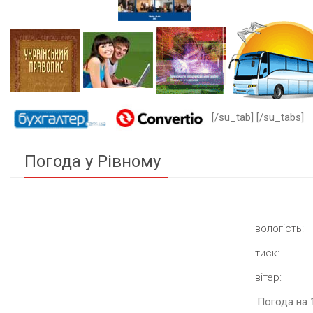
[/su_tab] [/su_tabs]
Погода у Рівному
вологість:
тиск:
вітер:
Погода на 