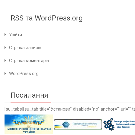
RSS та WordPress.org
Увійти
Стрічка записів
Стрічка коментарів
WordPress.org
Посилання
[su_tabs][su_tab title="Установи" disabled="no" anchor="" url="" t