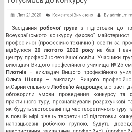
Готуємось до конкурсу
Публічна інформація
до
Лют 21,2020
Коментарі Вимкнено
By admin_ml
Заклади ПТО
Готуємось
Засідання
робочої групи
з підготовки до пр
Оголошення
до
Всеукраїнського конкурсу фахової майстерності
конкурсу
Галерея
професійної (професійно-технічної) освіти за пр
відбулося
20 лютого 2020 року
на базі Навч
НМЦ ПТО України
центру професійно-технічної освіти. Учасники гру
викладач Вищого професійного училища №25 см
Плотнік
– викладач Вищого професійного учил
Ольга Шкляр
– викладач Вищого професійн
м.Сарни спільно з
Любов’ю Андрощук
, в.о. заст
обговорили умови проведення конкурсу та с
практичного туру, проаналізували розрахункові т
які будуть застосовані під час теоретичного туру 
в повній мірі рівень теоретичної підготовки конку
напрацьовані робочою групою, будуть довед
використання закладами професійної (професійно