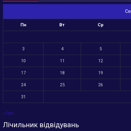
Се
Пн
Вт
Ср
3
4
5
10
11
12
17
18
19
24
25
26
31
« Лип
Лічильник відвідувань