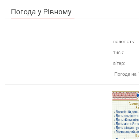
Погода у Рівному
вологість:
тиск:
вітер:
Погода на 