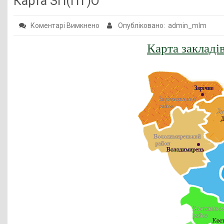
Карта ЗП(ПТ)О
Публічна інформація
до
Коментарі Вимкнено
Опубліковано: admin_mlm
Заклади ПТО
Карта
Карта заклад
Оголошення
ЗП(ПТ)О
Галерея
НМЦ ПТО України