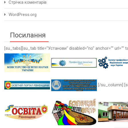
Стрічка коментарів
WordPress.org
Посилання
[su_tabs][su_tab title="Установи" disabled="no" anchor="" url="" t
[/su_column] [s