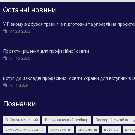
Останні новини
У Рівному відбувся тренінг із підготовки та управління проєкт
Лип 28, 2026
Проєктні рішення для професійної освіти
Лип 16, 2026
Вступ до закладів професійної освіти України для вступників 
Лип 1, 2026
Позначки
В. Сухомлинський
Всеукраїнський вебінар
Всеукраїнський конк
акмеологічна освіта
акмеологія
аксіологія
вебінар
вихо