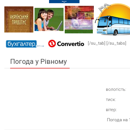
[/su_tab] [/su_tabs]
Погода у Рівному
вологість:
тиск:
вітер:
Погода на 