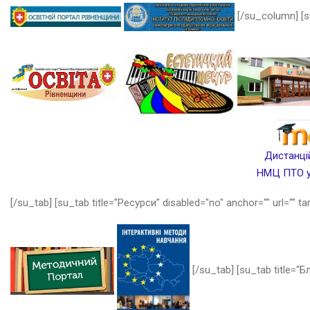
[/su_column] [s
Дистанцій
НМЦ ПТО у 
[/su_tab] [su_tab title="Ресурси" disabled="no" anchor="" url="" ta
[/su_tab] [su_tab title="Бл