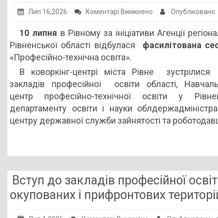
до
Лип 16,2026
Коментарі Вимкнено
Опубліковано
Проєктні
10 липня
в Рівному за ініціативи Агенції регіон
рішення
Рівненської області відбулася
фасилітована сес
для
«Професійно-технічна освіта».
професійної
В коворкінг-центрі міста Рівне зустрілися
освіти
закладів професійної освіти області, Навчаль
центр професійно-технічної освіти у Рівнен
департаменту освіти і науки облдержадміністрац
центру державної служби зайнятості та роботодавц
Вступ до закладів професійної осві
окупованих і прифронтових територі