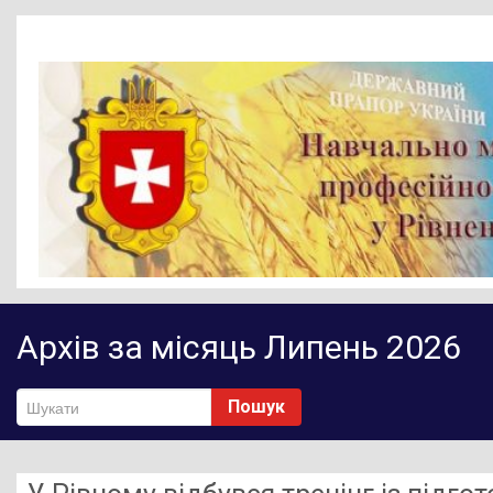
Головна
Архів за місяць Липень 2026
Новини
Діяльність НМЦ ПТО
Пошук
Методичне забезпечення
Нормативно-правове забезпечення