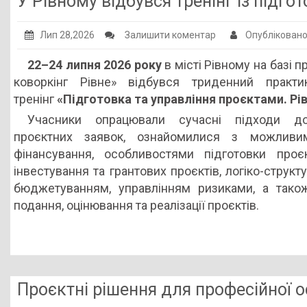
У Рівному відбувся тренінг із підго
Публічна інформація
Лип 28,2026
Залишити коментар
Опублікован
Заклади ПТО
22–24 липня 2026 року
в місті Рівному на базі п
Оголошення
коворкінг Рівне» відбувся триденний практик
Галерея
тренінг
«Підготовка та управління проєктами. Рів
НМЦ ПТО України
Учасники опрацювали сучасні підходи д
проєктних заявок, ознайомилися з можлив
фінансування, особливостями підготовки проєк
інвестування та грантових проєктів, логіко-струк
бюджетуванням, управлінням ризиками, а так
подання, оцінювання та реалізації проєктів.
Проєктні рішення для професійної о