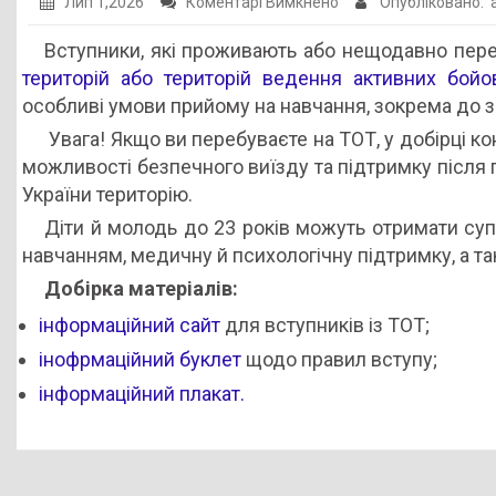
до
Лип 1,2026
Коментарі Вимкнено
Опубліковано:
Вступ
Вступники, які проживають або нещодавно пер
до
територій або територій ведення активних бойо
закладів
особливі умови прийому на навчання, зокрема до з
професійної
Увага!
Якщо ви перебуваєте на ТОТ, у добірці кон
освіти
можливості безпечного виїзду та підтримку після
України
України територію.
для
вступників
Діти й молодь до 23 років можуть отримати су
із
навчанням, медичну й психологічну підтримку, а та
тимчасово
Добірка матеріалів:
окупованих
інформаційний сайт
для вступників із ТОТ;
і
інофрмаційний буклет
щодо правил вступу;
прифронтових
територій
інформаційний плакат.