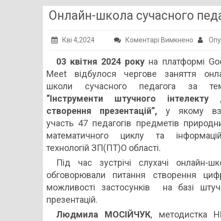
Онлайн-школа сучасного педа
до
Кві 4,2024
Коментарі Вимкнено
Опу
Онлайн-
03 квітня 2024 року
на платформі Go
школа
Meet відбулося чергове заняття онл
сучасно
школи сучасного педагога за те
педагога
“Інструменти штучного інтелекту 
Навчанн
створення презентацій”,
у якому вз
триває
участь 47 педагогів предметів природн
математичного циклу та інформацій
технологій ЗП(ПТ)О області.
Під час зустрічі слухачі онлайн-ш
обговорювали питання створення цифр
можливості застосунків на базі штучн
презентацій.
Людмила МОСІЙЧУК
, методистка Н