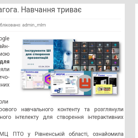
гога. Навчання триває
бліковано: admin_mlm
ogle
айн-
го
мою
.
для
я
яли
ичо-
них
коли
ового навчального контенту та розглянули
ого інтелекту для створення інтерактивних
МЦ ПТО у Рівненській області, ознайомила