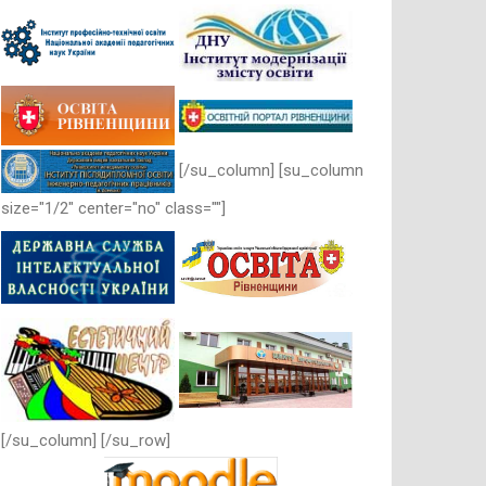
[/su_column] [su_column
size="1/2" center="no" class=""]
[/su_column] [/su_row]