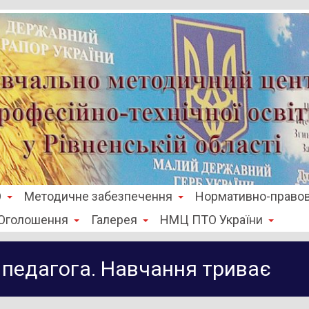
О
Методичне забезпечення
Нормативно-правов
Оголошення
Галерея
НМЦ ПТО України
 педагога. Навчання триває