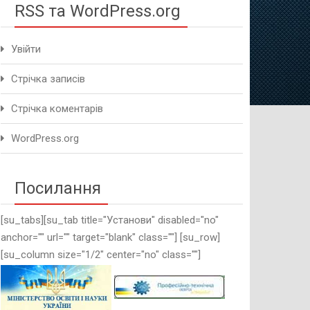
RSS та WordPress.org
Увійти
Стрічка записів
Стрічка коментарів
WordPress.org
Посилання
[su_tabs][su_tab title="Установи" disabled="no"
anchor="" url="" target="blank" class=""] [su_row]
[su_column size="1/2" center="no" class=""]