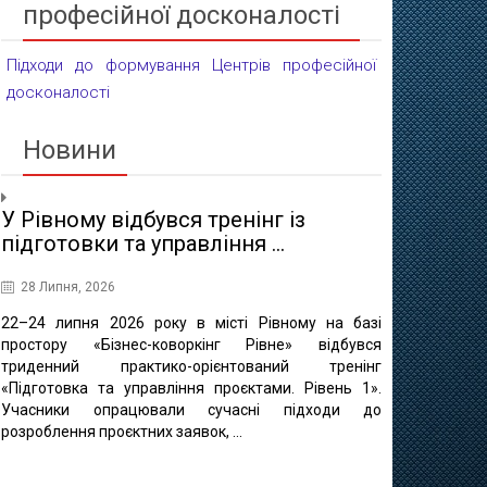
професійної досконалості
Підходи до формування Центрів професійної
досконалості
Новини
У Рівному відбувся тренінг із
Проєктні 
підготовки та управління ...
освіти
28 Липня, 2026
16 Липня, 20
22–24 липня 2026 року в місті Рівному на базі
10 липня в 
простору «Бізнес-коворкінг Рівне» відбувся
регіонально
триденний практико-орієнтований тренінг
відбулася ф
«Підготовка та управління проєктами. Рівень 1».
«Професійно-т
Учасники опрацювали сучасні підходи до
міста Рівне 
розроблення проєктних заявок, ...
професійно
методичного це