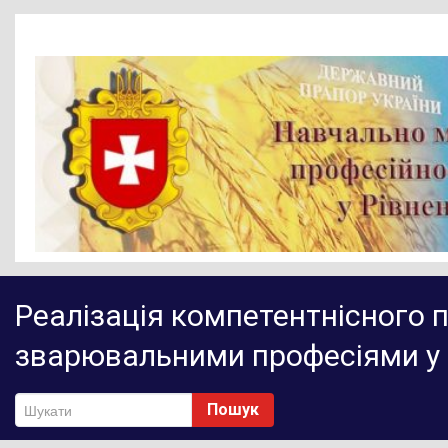
Головна
Реалізація компетентнісного п
Новини
зварювальними професіями у 
Діяльність НМЦ ПТО
Методичне забезпечення
Пошук
Нормативно-правове забезпечення