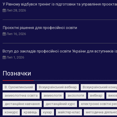
У Рівному відбувся тренінг із підготовки та управління проєкт
Лип 28, 2026
Проєктні рішення для професійної освіти
Лип 16, 2026
Вступ до закладів професійної освіти України для вступників 
Лип 1, 2026
Позначки
В. Сухомлинський
Всеукраїнський вебінар
Всеукраїнський конк
акмеологічна освіта
акмеологія
аксіологія
вебінар
вихо
дистанційне навчання
дистанційний курс
електронні освітні ре
конкурс
кравець
кухар
майстер-клас
методична діяльні