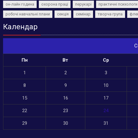
он-лайн година
охорона праці
перукарі
практичні психологи
робочі навчальні плани
секція
семінар
творча група
фле
Календар
С
Пн
Вт
Ср
1
2
3
8
9
10
15
16
17
22
23
24
29
30
31