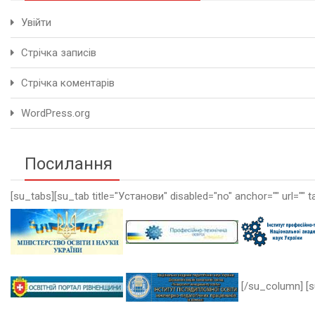
Увійти
Стрічка записів
Стрічка коментарів
WordPress.org
Посилання
[su_tabs][su_tab title="Установи" disabled="no" anchor="" url="" t
[/su_column] [s