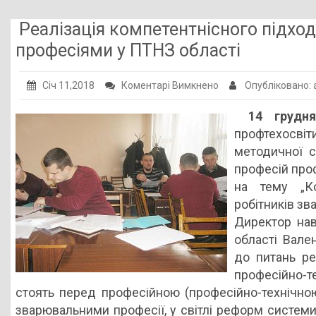
Публічна інформація
Реалізація компетентнісного підхо
Заклади ПТО
професіями у ПТНЗ області
Оголошення
до
Січ 11,2018
Коментарі Вимкнено
Опубліковано:
Галерея
Реалізація
14 грудн
компетентнісного
НМЦ ПТО України
профтехосві
підходу
методичної с
при
професій проф
підготовці
на тему „Ко
за
робітників зв
зварювальними
Директор нав
професіями
області Вале
у
до питань ре
ПТНЗ
професійно-т
області
стоять перед професійною (професійно-технічною
зварювальними професії, у світлі реформ системи