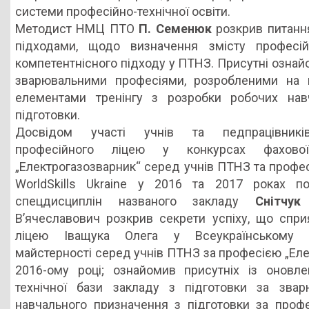
системи професійно-технічної освіти.
Методист НМЦ ПТО
П. Семенюк
розкрив питання
підходами, щодо визначення змісту професійн
компетентнісного підходу у ПТНЗ. Присутні озна
зварювальними професіями, розробленими на м
елементами тренінгу з розробки робочих навч
підготовки.
Досвідом участі учнів та педпрацівників
професійного ліцею у конкурсах фахово
„Електрогазозварник“ серед учнів ПТНЗ та профес
WorldSkills Ukraine у 2016 та 2017 роках п
спецдисциплін названого закладу
Снітчук
В’ячеславович розкрив секрети успіху, що спри
ліцею Іващука Олега у Всеукраїнському к
майстерності серед учнів ПТНЗ за професією „Еле
2016-ому році; ознайомив присутніх із оновле
технічної бази закладу з підготовки за звар
навчального призначення з підготовки за профе