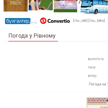
[/su_tab] [/su_tabs]
Погода у Рівному
вологість:
тиск:
вітер:
Погода на 