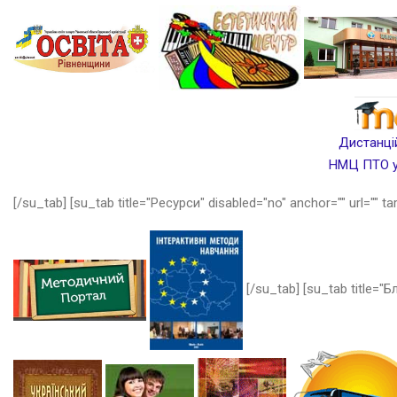
Дистанцій
НМЦ ПТО у 
[/su_tab] [su_tab title="Ресурси" disabled="no" anchor="" url="" ta
[/su_tab] [su_tab title="Бл