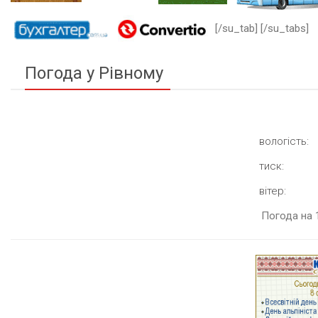
[/su_tab] [/su_tabs]
Погода у Рівному
вологість:
тиск:
вітер:
Погода на 