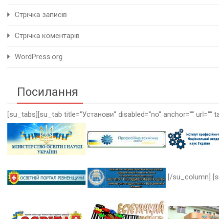
Стрічка записів
Стрічка коментарів
WordPress.org
Посилання
[su_tabs][su_tab title="Установи" disabled="no" anchor="" url="" t
[/su_column] [s