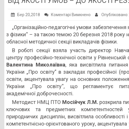
ВІД ЯКОСТІ УМОВ – ДО ЯКОСТІ РЕ
Публічна інформація
до
Бер 20,2018
Коментарі Вимкнено
Опубліковано
Заклади ПТО
ВІД
„Організаційно-педагогічні умови забезпечення я
Оголошення
ЯКОСТІ
з фізики“ – за такою темою 20 березня 2018 року 
УМОВ
Галерея
обласної методичної секції викладачів фізики.
–
НМЦ ПТО України
В роботі секції взяла участь директор Навч
ДО
центру професійно-технічної освіти у Рівненській
ЯКОСТІ
Валентина Миколаївна
, яка висвітлила питання
РЕЗУЛЬТАТУ
України „Про освіту” в закладах професійної (про
освіти, акцентувала увагу на основних положення
України „Про освіту“, що регламентує пит
академічної доброчесності.
Методист НМЦ ПТО
Мосійчук Л.М.
розкрила пи
ключових та предметних компетентностей 
природничих дисциплін, висвітлила особливості 
компетентнісно-орієнтованого уроку, акцентувала 