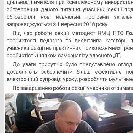
діяльності вчителя при комплексному використанн
обговорення даного питання учасники секції по
обговорили нові навчальні програми загаль
запроваджуються з 1 вересня 2018 року.
Під час роботи секції методист НМЦ ПТО
Го
особистості педагога та висвітлила категорії 
учасники секції на практичних психотехнічних тре
особистість шляхом самоаналізу власного „Я”.
До уваги присутніх було представлено огляд 
дозволяють забезпечити більш ефективне по
електронний супровід уроку, розробляти мультиме
По завершенню роботи секції учасники отримали