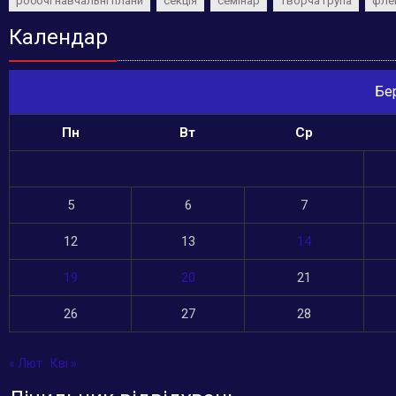
робочі навчальні плани
секція
семінар
творча група
фле
Календар
Бе
Пн
Вт
Ср
5
6
7
12
13
14
19
20
21
26
27
28
« Лют
Кві »