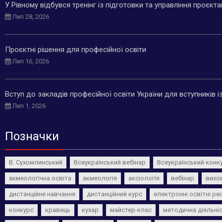
У Рівному відбувся тренінг із підготовки та управління проєкт
Лип 28, 2026
Проєктні рішення для професійної освіти
Лип 16, 2026
Вступ до закладів професійної освіти України для вступників 
Лип 1, 2026
Позначки
В. Сухомлинський
Всеукраїнський вебінар
Всеукраїнський конк
акмеологічна освіта
акмеологія
аксіологія
вебінар
вихо
дистанційне навчання
дистанційний курс
електронні освітні ре
конкурс
кравець
кухар
майстер-клас
методична діяльні