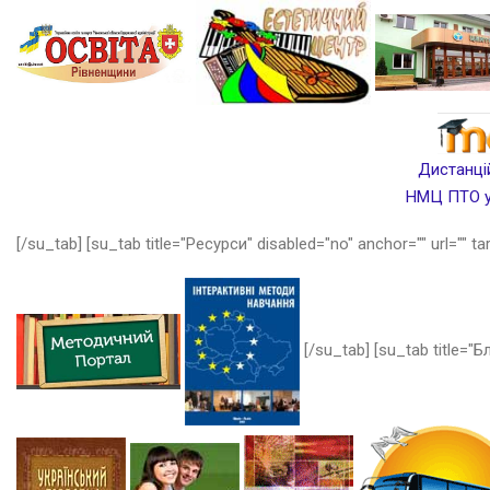
Дистанцій
НМЦ ПТО у 
[/su_tab] [su_tab title="Ресурси" disabled="no" anchor="" url="" ta
[/su_tab] [su_tab title="Бл