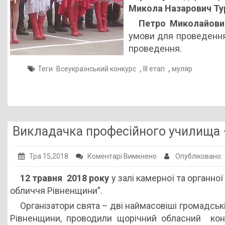
(ПРОФЕСІЙНО-
Микола Назарович Ту
ТЕХНІЧНОЇ)
Петро Миколайови
ОСВІТИ
умови для проведення 
ЗА
проведення.
ПРОФЕСІЄЮ
,
,
Теги
Всеукраїнський конкурс
ІІІ етап
«МУЛЯР»
муляр
Викладачка професійного училища 
до
Тра 15,2018
Коментарі Вимкнено
Опубліковано:
Викладачка
12 травня 2018 року
у залі камерної та органно
професійного
обличчя Рівненщини”.
училища
Організатори свята – дві наймасовіші громадські
–
Рівненщини, проводили щорічний обласний кон
«Жіноче