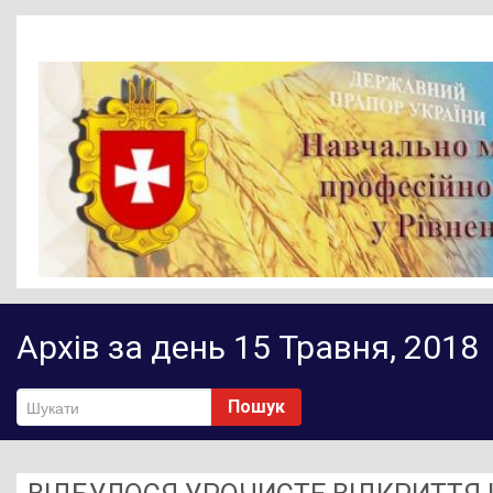
Головна
Архів за день 15 Травня, 2018
Новини
Діяльність НМЦ ПТО
Пошук
Методичне забезпечення
Нормативно-правове забезпечення