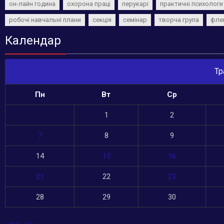
он-лайн година
охорона праці
перукарі
практичні психологи
робочі навчальні плани
секція
семінар
творча група
фле
Календар
Тр
Пн
Вт
Ср
1
2
7
8
9
14
15
16
21
22
23
28
29
30