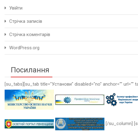
Увійти
Стрічка записів
Стрічка коментарів
WordPress.org
Посилання
[su_tabs][su_tab title="Установи" disabled="no" anchor="" url="" t
[/su_column] [s