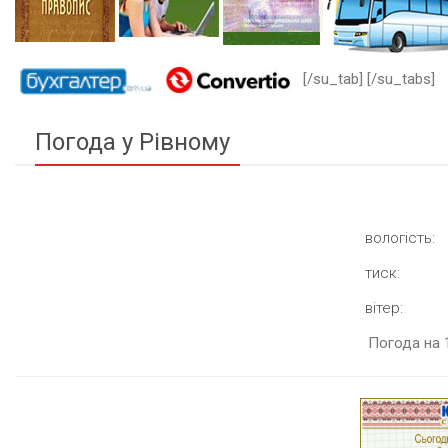
[/su_tab] [/su_tabs]
Погода у Рівному
вологість:
тиск:
вітер:
Погода на 