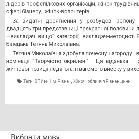
лідерів профспілкових організацій, жінок-трудівниц
обличчя
сфері бізнесу, жінок-волонтерів.
Рівненщини»
За видатні досягнення у розбудові регіону
двадцять три представниці прекрасної половини 
—викладач вищої категорії, викладач-методист
Білецька Тетяна Миколаївна.
Тетяна Миколаївна здобула почесну нагороду і 
номінації “Творчістю окрилені”. Ця відзнака – 
життєвої позиції педагога, її вагомого внеску у вих
,
Теги
ВПУ № 1 м. Рівне
Жіночі обличчя Рівненщини
Вибрати мову