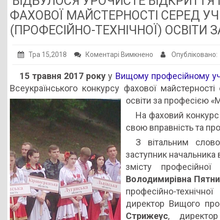
ВІДБУЛОСЯ УРОЧИСТЕ ВІДКРИТТЯ І
Публічна інформація
ФАХОВОЇ МАЙСТЕРНОСТІ СЕРЕД УЧ
(ПРОФЕСІЙНО-ТЕХНІЧНОЇ) ОСВІТИ 
Заклади ПТО
Оголошення
до
Тра 15,2018
Коментарі Вимкнено
Опубліковано:
Галерея
ВІДБУЛОСЯ
15 травня 2017 року
у
Вищому професійному уч
УРОЧИСТЕ
НМЦ ПТО України
Всеукраїнського конкурсу фахової майстерності 
ВІДКРИТТЯ
освіти за професією «
ІІІ
На фаховий конкурс 
ЕТАПУ
свою вправність та пр
ВСЕУКРАЇНСЬКОГО
КОНКУРСУ
З вітальним слово
ФАХОВОЇ
заступник начальника 
МАЙСТЕРНОСТІ
змісту професійної 
СЕРЕД
Володимирівна Пятни
УЧНІВ
професійно-технічно
ЗАКЛАДІВ
директор Вищого пр
ПРОФЕСІЙНОЇ
Стрижеус
, директор