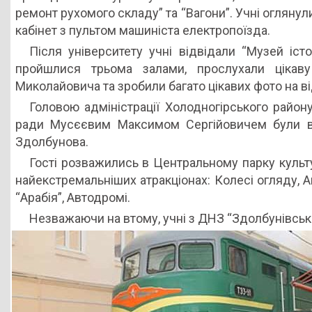
ремонт рухомого складу” та “Вагони”. Учні огляну
кабінет з пультом машиніста електропоїзда.
Після університету учні відвідали “Музей істор
пройшлися трьома залами, прослухали цікав
Миколайовича та зробили багато цікавих фото на від
Головою адміністрації Холодногірського району
ради Мусєєвим Максимом Сергійовичем були вид
Здолбунова.
Гості розважились в Центральному парку культу
найекстремальніших атракціонах: Колесі огляду, Ам
“Арабія”, Автодромі.
Незважаючи на втому, учні з ДНЗ “Здолбунівськ