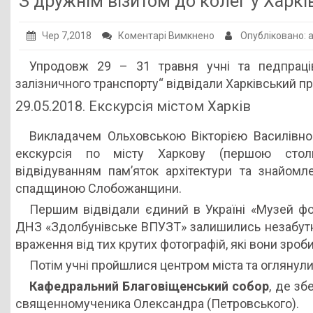
З дружнім візитом до колег у Харкі
Публічна інформація
до
Чер 7,2018
Коментарі Вимкнено
Опубліковано:
Заклади ПТО
З
Упродовж 29 – 31 травня учні та педпрац
Оголошення
дружнім
залізничного транспорту“ відвідали Харківський п
візитом
Галерея
29.05.2018. Екскурсія містом Харків
до
НМЦ ПТО України
колег
Викладачем Ольховською Вікторією Василівн
у
екскурсія по місту Харкову (першою стол
Харків
відвідуванням пам’яток архітектури та знайомл
спадщиною Слобожанщини.
Першим відвідали єдиний в Україні «Музей фот
ДНЗ «Здолбунівське ВПУЗТ» залишились незабутні 
враження від тих крутих фотографій, які вони зроби
Потім учні пройшлися центром міста та оглянули
Кафедральний Благовіщенський собор
, де зб
священномученика Олександра (Петровського).