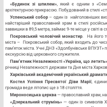
«Будинок зі шпилем»
, який є одним з «Сем
архітектурною прикрасою. Побудований в стилі «ст
Успенський собор
– один із найголовніших виз
найстаріший православний храм в стилі російськ
заввишки в 89,5 метра, займає 9-те місце у світі 
Покровський чоловічий монастир
. На його т
міста – Покровський собор, який входить до чис
пам’яток міста. Учні ДНЗ «Здолбунівське ВПУЗТ» 
екскурсію від церковного служителя.
Пам’ятник Незалежності «Україна, що летить
річниці Незалежності держави та Дня міста Харков
Харківський академічний український драмати
Костел Успіння Пресвятої Діви Марії
, єдин
громада веде літопис ще з 18 століття.
Мироносицька церква
— православний храм, на
«Дзеркальний струмінь»
— один із символів Х