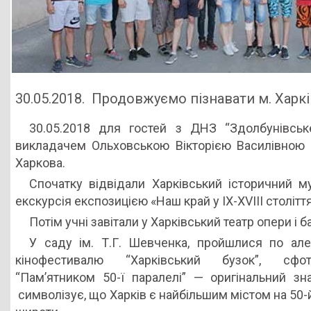
30.05.2018. Продовжуємо пізнавати м. Харкі
30.05.2018 для гостей з ДНЗ “Здолбунівськ
викладачем Ольховською Вікторією Василівною 
Харкова.
Спочатку відвідали Харківський історичний м
екскурсія експозицією «Наш край у IX-XVIII століття
Потім учні завітали у Харківський театр опери і б
У саду ім. Т.Г. Шевченка, пройшлися по але
кінофестивалю “Харківський бузок”, сфо
“Пам’ятником 50-ї паралелі” — оригінальний зн
символізує, що Харків є найбільшим містом на 50-й