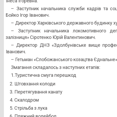
Інеса Ігоревна.
– Заступник начальника служби кадрів та соці
Бойко Ігор Іванович.
– Директор Харківського державного будинку худ
– Заступник начальника локомотивного депо
залізниця» Сіротенко Юрій Валентинович.
– Директор ДНЗ «Здолбунівське вище профес
Іванович.
– Гетьман «Слобожанського козацтва Єднальне»,
Змагання складалось з наступних етапів:
1.Туристична смуга перешкод
Штовхання колоди
Перетягування канату
Скалодром
Стрільба з лука
Пляжний волейбол