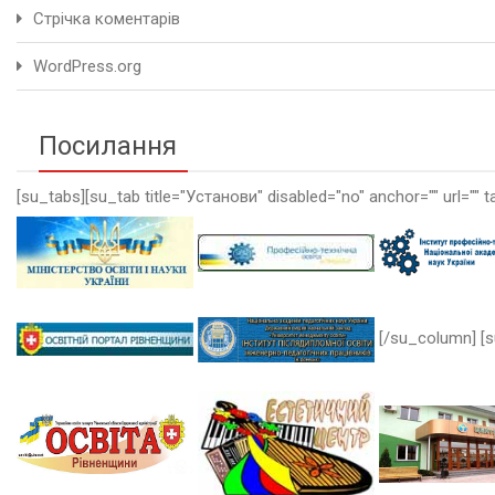
Стрічка коментарів
WordPress.org
Посилання
[su_tabs][su_tab title="Установи" disabled="no" anchor="" url="" t
[/su_column] [s