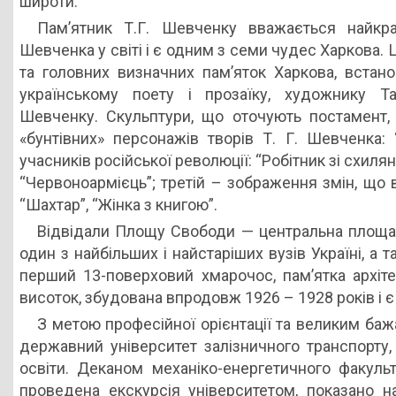
широти.
Пам’ятник Т.Г. Шевченку вважається найкр
Шевченка у світі і є одним з семи чудес Харкова. 
та головних визначних пам’яток Харкова, встан
українському поету і прозаїку, художнику Т
Шевченку. Скульптури, що оточують постамент,
«бунтівних» персонажів творів Т. Г. Шевченка: 
учасників російської революції: “Робітник зі схилян
“Червоноармієць”; третій – зображення змін, що в
“Шахтар”, “Жінка з книгою”.
Відвідали Площу Свободи — центральна площа Х
один з найбільших і найстаріших вузів Україні,
перший 13-поверховий хмарочос, пам’ятка архіте
висоток, збудована впродовж 1926 – 1928 років і 
З метою професійної орієнтації та великим ба
державний університет залізничного транспорту
освіти. Деканом механіко-енергетичного факул
проведена екскурсія університетом, показано на