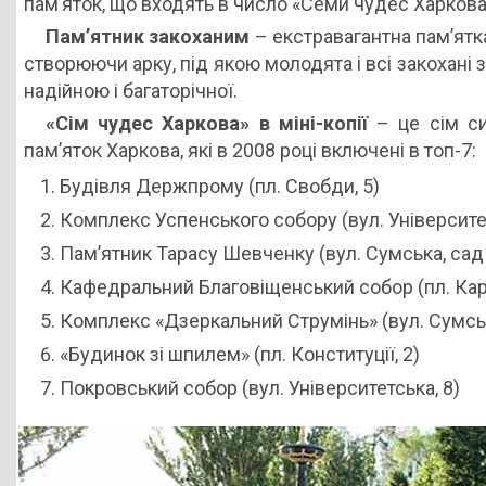
пам’яток, що входять в число «Семи чудес Харкова
Пам’ятник закоханим
– екстравагантна пам’ятка 
створюючи арку, під якою молодята і всі закохані 
надійною і багаторічної.
«Сім чудес Харкова» в міні-копії
– це сім сим
пам’яток Харкова, які в 2008 році включені в топ-7:
Будівля Держпрому (пл. Свобди, 5)
Комплекс Успенського собору (вул. Університет
Пам’ятник Тарасу Шевченку (вул. Сумська, сад
Кафедральний Благовіщенський собор (пл. Кар
Комплекс «Дзеркальний Струмінь» (вул. Сумсь
«Будинок зі шпилем» (пл. Конституції, 2)
Покровський собор (вул. Університетська, 8)