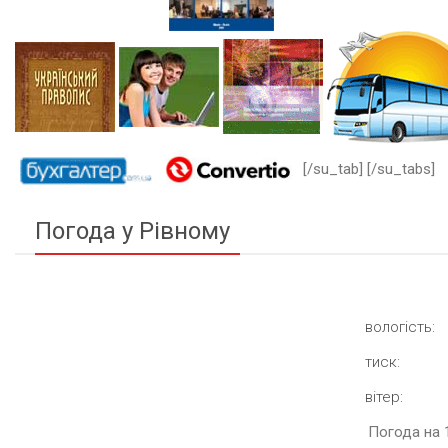
[/su_tab] [/su_tabs]
Погода у Рівному
вологість:
тиск:
вітер:
Погода на 