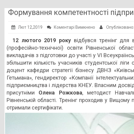
Публічна інформація
Формування компетентності підприє
Заклади ПТО
до
Лют 12,2019
Коментарі Вимкнено
Опубліковано
Оголошення
Формування
12 лютого 2019 року
відбувся тренінг для в
Галерея
компетентності
(професійно-технічної) освіти Рівненської обла
підприємливості
НМЦ ПТО України
викладачів з підготовки до участі у VI Всеукраїн
у
збільшити кількість учасників студентської ліги
сучасному
доцент кафедри стратегії бізнесу ДВНЗ «Київсь
закладі
Гетьмана», гендиректор «Компанії інтелектуальни
освіти
підприємництва і лідерства КНЕУ. Власним досвідо
присутніми
Олена Рожкова
, методист Навчаль
Рівненській області. Тренінг проходив у Вищому 
отримали сертифікати.