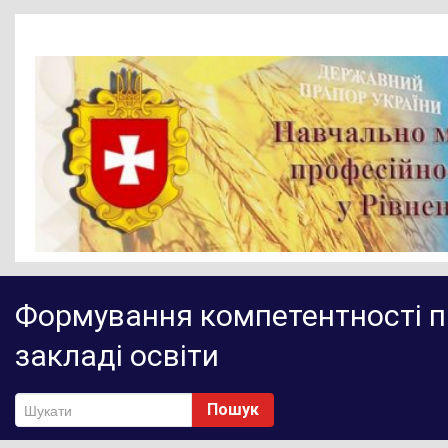
Головна
Формування компетентності п
Новини
закладі освіти
Діяльність НМЦ ПТО
Методичне забезпечення
Пошук
Нормативно-правове забезпечення