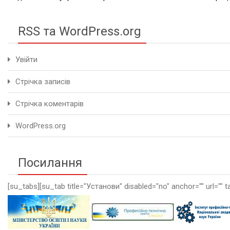
RSS та WordPress.org
Увійти
Стрічка записів
Стрічка коментарів
WordPress.org
Посилання
[su_tabs][su_tab title="Установи" disabled="no" anchor="" url="" t