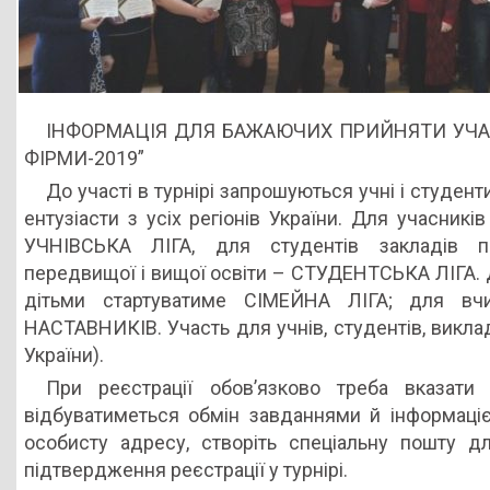
ІНФОРМАЦІЯ ДЛЯ БАЖАЮЧИХ ПРИЙНЯТИ УЧАСТ
ФІРМИ-2019”
До участі в турнірі запрошуються учні і студенти,
ентузіасти з усіх регіонів України. Для учасникі
УЧНІВСЬКА ЛІГА, для студентів закладів про
передвищої і вищої освіти – СТУДЕНТСЬКА ЛІГА. Д
дітьми стартуватиме СІМЕЙНА ЛІГА; для вчи
НАСТАВНИКІВ. Участь для учнів, студентів, викла
України).
При реєстрації обов’язково треба вказат
відбуватиметься обмін завданнями й інформаці
особисту адресу, створіть спеціальну пошту дл
підтвердження реєстрації у турнірі.