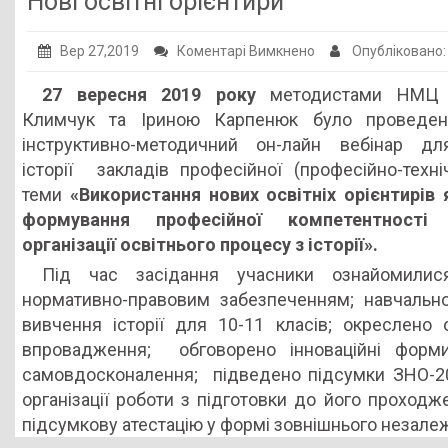
Нові освітні орієнтири
Публічна інформація
до
Вер 27,2019
Коментарі Вимкнено
Опубліковано
Заклади ПТО
Нові
27 вересня 2019 року
методистами НМЦ
Оголошення
освітні
Климчук та Іриною Карпенюк було проведен
орієнтири
Галерея
інструктивно-методичний он-лайн вебінар дл
історії закладів професійної (професійно-техні
НМЦ ПТО України
теми
«Використання нових освітніх орієнтирів 
формування професійної компетентності
організації освітнього процесу з історії».
Під час засідання учасники ознайомил
нормативно-правовим забезпеченням; навчаль
вивчення історії для 10-11 класів; окреслено
впровадження; обговорено інноваційні форми
самовдосконалення; підведено підсумки ЗНО-20
організації роботи з підготовки до його проход
підсумкову атестацію у формі зовнішнього незале