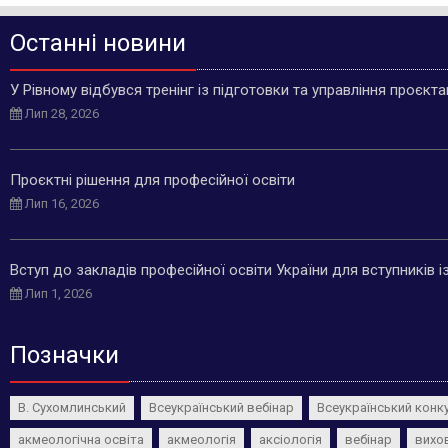
Останні новини
У Рівному відбувся тренінг із підготовки та управління проєкт
Лип 28, 2026
Проєктні рішення для професійної освіти
Лип 16, 2026
Вступ до закладів професійної освіти України для вступників 
Лип 1, 2026
Позначки
В. Сухомлинський
Всеукраїнський вебінар
Всеукраїнський конк
акмеологічна освіта
акмеологія
аксіологія
вебінар
вихо