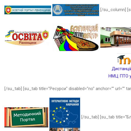
[/su_column] [s
Дистанцій
НМЦ ПТО у 
[/su_tab] [su_tab title="Ресурси" disabled="no" anchor="" url="" ta
[/su_tab] [su_tab title="Бл