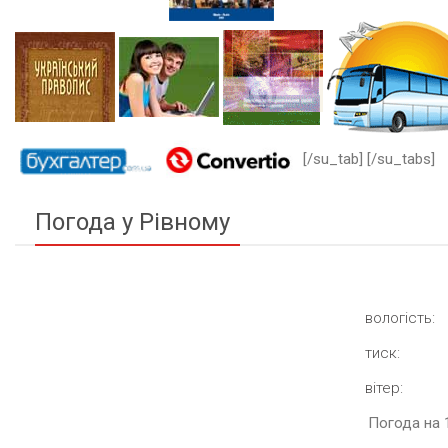
[/su_tab] [/su_tabs]
Погода у Рівному
вологість:
тиск:
вітер:
Погода на 