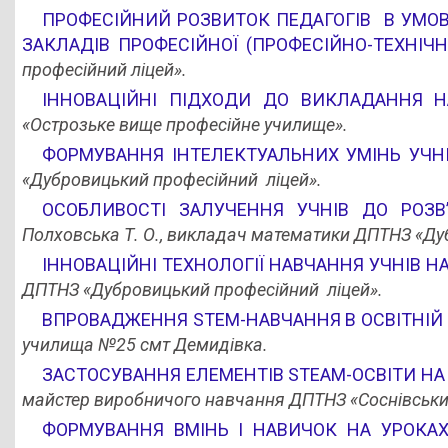
ПРОФЕСІЙНИЙ РОЗВИТОК ПЕДАГОГІВ В УМО
ЗАКЛАДІВ ПРОФЕСІЙНОЇ (ПРОФЕСІЙНО-ТЕХНІЧНО
професійний ліцей».
ІННОВАЦІЙНІ ПІДХОДИ ДО ВИКЛАДАННЯ Н
«Острозьке вище професійне училище».
ФОРМУВАННЯ ІНТЕЛЕКТУАЛЬНИХ УМІНЬ УЧНІВ
«Дубровицький професійний ліцей».
ОСОБЛИВОСТІ ЗАЛУЧЕННЯ УЧНІВ ДО РОЗВ
Полховська Т. О., викладач математики ДПТНЗ «Ду
ІННОВАЦІЙНІ ТЕХНОЛОГІЇ НАВЧАННЯ УЧНІВ НА
ДПТНЗ «Дубровицький професійний ліцей».
ВПРОВАДЖЕННЯ STEM-НАВЧАННЯ В ОСВІТНІЙ
училища №25 смт Демидівка.
ЗАСТОСУВАННЯ ЕЛЕМЕНТІВ STEAM-ОСВІТИ НА
майстер виробничого навчання ДПТНЗ «Соснівський
ФОРМУВАННЯ ВМІНЬ І НАВИЧОК НА УРОКАХ 