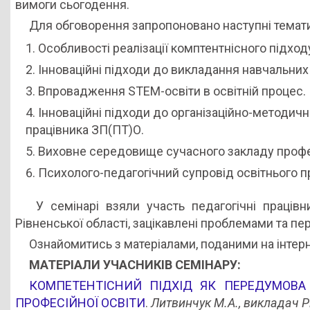
вимоги сьогодення.
професійної
Для обговорення запропоновано наступні темати
(професійно-
технічної)
Особливості реалізації комптентнісного підходу
освіти”
Інноваційні підходи до викладання навчальних
Впровадження STEM-освіти в освітній процес.
Інноваційні підходи до організаційно-методич
працівника ЗП(ПТ)О.
Виховне середовище сучасного закладу профес
Психолого-педагогічний супровід освітнього п
У семінарі взяли участь педагогічні працівн
Рівненської області, зацікавлені проблемами та пе
Ознайомитись з матеріалами, поданими на інте
МАТЕРІАЛИ УЧАСНИКІВ СЕМІНАРУ:
КОМПЕТЕНТІСНИЙ ПІДХІД ЯК ПЕРЕДУМОВА
ПРОФЕСІЙНОЇ ОСВІТИ
.
Литвинчук М.А., викладач Р