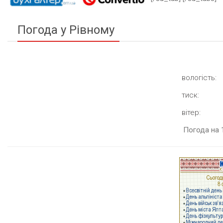
Погода у Рівному
вологість:
тиск:
вітер:
Погода на 