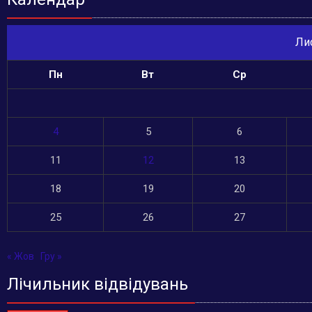
Ли
Пн
Вт
Ср
4
5
6
11
12
13
18
19
20
25
26
27
« Жов
Гру »
Лічильник відвідувань