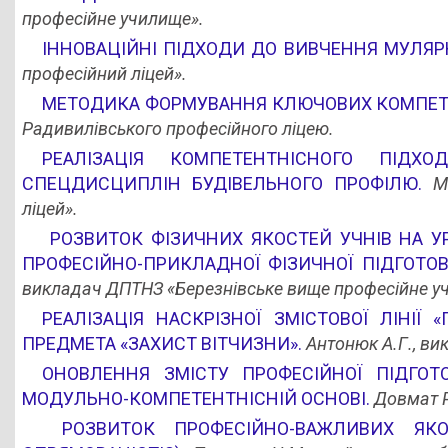
професійне училище».
ІННОВАЦІЙНІ ПІДХОДИ ДО ВИВЧЕННЯ МУЛЯР
професійний ліцей».
МЕТОДИКА ФОРМУВАННЯ КЛЮЧОВИХ КОМПЕТЕ
Радивилівського професійного ліцею.
РЕАЛІЗАЦІЯ КОМПЕТЕНТНІСНОГО ПІДХ
СПЕЦДИСЦИПЛІН БУДІВЕЛЬНОГО ПРОФІЛЮ.
М
ліцей».
РОЗВИТОК ФІЗИЧНИХ ЯКОСТЕЙ УЧНІВ НА У
ПРОФЕСІЙНО-ПРИКЛАДНОЇ ФІЗИЧНОЇ ПІДГОТО
викладач
ДПТНЗ «Березнівське вище професійне у
РЕАЛІЗАЦІЯ НАСКРІЗНОЇ ЗМІСТОВОЇ ЛІНІЇ
ПРЕДМЕТА «ЗАХИСТ ВІТЧИЗНИ».
Антонюк А.Г., ви
ОНОВЛЕННЯ ЗМІСТУ ПРОФЕСІЙНОЇ ПІДГО
МОДУЛЬНО-КОМПЕТЕНТНІСНІЙ ОСНОВІ.
Довмат Р
РОЗВИТОК ПРОФЕСІЙНО-ВАЖЛИВИХ ЯК