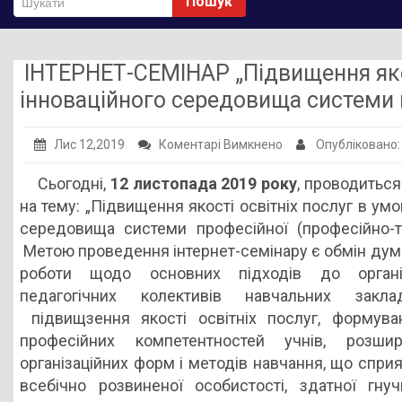
Пошук
Публічна інформація
Заклади ПТО
ІНТЕРНЕТ-СЕМІНАР „Підвищення якос
Оголошення
інноваційного середовища системи п
Галерея
до
Лис 12,2019
Коментарі Вимкнено
Опубліковано
НМЦ ПТО України
ІНТЕРНЕТ-
Сьогодні,
12 листопада 2019 року
, проводиться
СЕМІНАР
на тему: „Підвищення якості освітніх послуг в умо
„Підвищення
середовища системи професійної (професійно-тех
якості
Метою проведення інтернет-семінару є обмін дум
освітніх
роботи щодо основних підходів до організ
послуг
педагогічних колективів навчальних закл
в
підвищзення якості освітніх послуг, формува
умовах
професійних компетентностей учнів, розши
інноваційного
організаційних форм і методів навчання, що спр
середовища
всебічно розвиненої особистості, здатної гну
системи