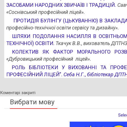
ЗАСОБАМИ НАРОДНИХ ЗВИЧАЇВ І ТРАДИЦІЙ.
Сав
«Соснівський професійний ліцей».
ПРОТИДІЯ БУЛІНГУ (ЦЬКУВАННЮ) В ЗАКЛАДА
професійно-технічної освіти сервісу та дизайну».
ШЛЯХИ ПОДОЛАННЯ НАСИЛЛЯ В ОСВІТНЬОМУ
ТЕХНІЧНОЇ) ОСВІТИ.
Ткачук В.В., вихователь ДПТНЗ
КОЛЕКТИВ ЯК ФАКТОР МОРАЛЬНОГО РОЗВ
«Дубровицький професійний ліцей».
РОЛЬ БІБЛІОТЕКИ У ВИХОВАННІ ТА ПРОФ
ПРОФЕСІЙНИЙ ЛІЦЕЙ”.
Себа Н.Г., бібліотекар ДПТ
Коментарі закриті
Вибрати мову
Sele