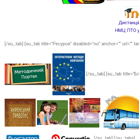
Дистанцій
НМЦ ПТО у 
[/su_tab] [su_tab title="Ресурси" disabled="no" anchor="" url="" ta
[/su_tab] [su_tab title="Бл
[/su_tab] [/su_tabs]