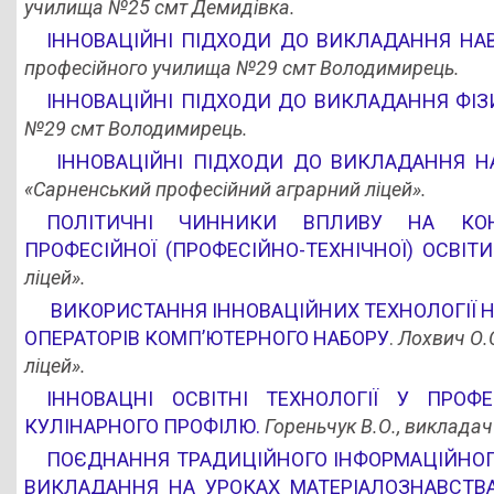
училища №25 смт Демидівка.
ІННОВАЦІЙНІ ПІДХОДИ ДО ВИКЛАДАННЯ НА
професійного училища №29 смт Володимирець.
ІННОВАЦІЙНІ ПІДХОДИ ДО ВИКЛАДАННЯ ФІЗ
№29 смт Володимирець.
ІННОВАЦІЙНІ ПІДХОДИ ДО ВИКЛАДАННЯ Н
«Сарненський професійний аграрний ліцей».
ПОЛІТИЧНІ ЧИННИКИ ВПЛИВУ НА КОНК
ПРОФЕСІЙНОЇ (ПРОФЕСІЙНО-ТЕХНІЧНОЇ) ОСВІТИ
ліцей».
ВИКОРИСТАННЯ ІННОВАЦІЙНИХ ТЕХНОЛОГІЇ 
ОПЕРАТОРІВ КОМП’ЮТЕРНОГО НАБОРУ
.
Лохвич О.
ліцей».
ІННОВАЦНІ ОСВІТНІ ТЕХНОЛОГІЇ У ПРОФ
КУЛІНАРНОГО ПРОФІЛЮ.
Гореньчук В.О.,
викладач 
ПОЄДНАННЯ ТРАДИЦІЙНОГО ІНФОРМАЦІЙНОГО
ВИКЛАДАННЯ НА УРОКАХ МАТЕРІАЛОЗНАВСТВ