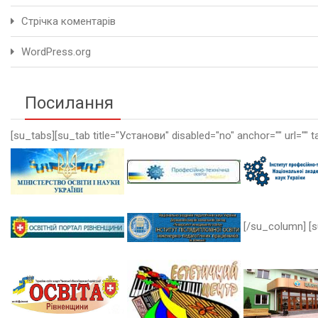
Стрічка коментарів
WordPress.org
Посилання
[su_tabs][su_tab title="Установи" disabled="no" anchor="" url="" t
[/su_column] [s