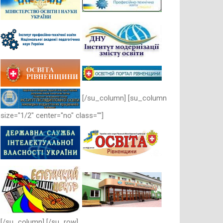
[/su_column] [su_column
size="1/2" center="no" class=""]
[/su_column] [/su_row]