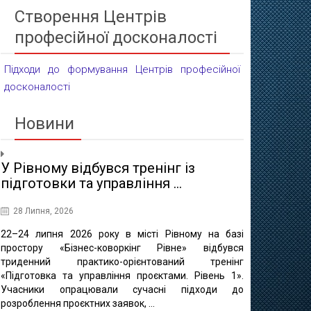
Створення Центрів
професійної досконалості
Підходи до формування Центрів професійної
досконалості
Новини
У Рівному відбувся тренінг із
Проєктні 
підготовки та управління ...
освіти
28 Липня, 2026
16 Липня, 20
22–24 липня 2026 року в місті Рівному на базі
10 липня в 
простору «Бізнес-коворкінг Рівне» відбувся
регіонально
триденний практико-орієнтований тренінг
відбулася ф
«Підготовка та управління проєктами. Рівень 1».
«Професійно-т
Учасники опрацювали сучасні підходи до
міста Рівне 
розроблення проєктних заявок, ...
професійно