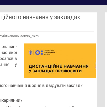
ційного навчання у закладах
публіковано: admin_mlm
онлайн-
 час якої
вості
розповів
нційного
чання у
ння
дах
світи
чого навчання щодня відвідувати заклад?
лікарняний?
тину