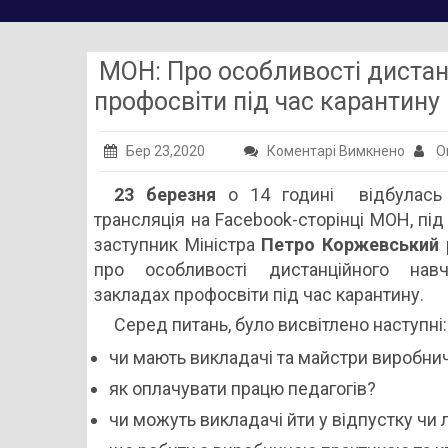
МОН: Про особливості дистан
профосвіти під час карантину
до
Бер 23,2020
Коментарі Вимкнено
О
МОН:
23 березня
о 14 годині відбулась 
Про
трансляція на Facebook-сторінці МОН, під
особли
заступник Міністра
Петро Коржевський
диста
про особливості дистанційного нав
навча
закладах профосвіти під час карантину.
у
Серед питань, було висвітлено наступні:
закла
профо
чи мають викладачі та майстри виробни
під
як оплачувати працю педагогів?
час
чи можуть викладачі йти у відпустку чи 
каран