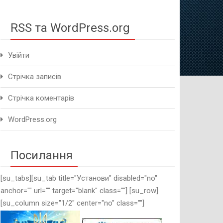
методичного це
RSS та WordPress.org
Увійти
Стрічка записів
Стрічка коментарів
WordPress.org
Посилання
[su_tabs][su_tab title="Установи" disabled="no"
anchor="" url="" target="blank" class=""] [su_row]
[su_column size="1/2" center="no" class=""]