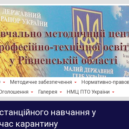
О
Методичне забезпечення
Нормативно-правов
Оголошення
Галерея
НМЦ ПТО України
станційного навчання у
 час карантину