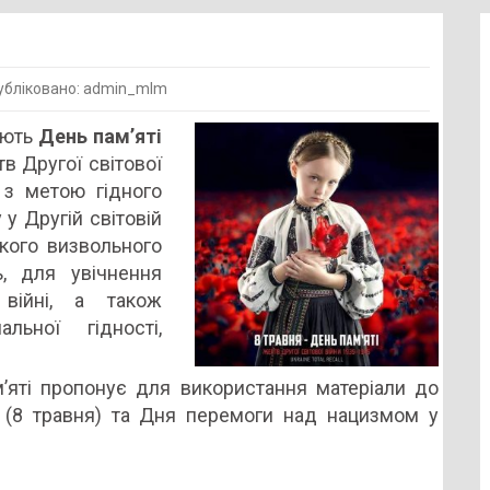
бліковано: admin_mlm
чають
День пам’яті
в Другої світової
 з метою гідного
у Другій світовій
ського визвольного
ь, для увічнення
 війні, а також
льної гідності,
м’яті пропонує для використання матеріали до
 (8 травня) та Дня перемоги над нацизмом у