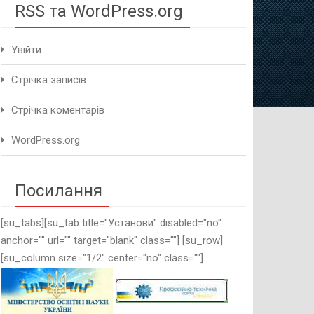
RSS та WordPress.org
Увійти
Стрічка записів
Стрічка коментарів
WordPress.org
Посилання
[su_tabs][su_tab title="Установи" disabled="no"
anchor="" url="" target="blank" class=""] [su_row]
[su_column size="1/2" center="no" class=""]