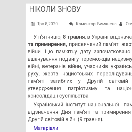
НІКОЛИ ЗНОВУ
до
Тра 8,2020
Коментарі Вимкнено
Опу
НІКОЛИ
У п’ятницю,
8 травня
, в Україні відзна
ЗНОВУ
та примирення,
присвячений пам’яті жерт
війни. Цю пам’ятну дату започатковано
вшанування подвигу переможців нацизму 
війні, ветеранів війни, учасників україн
руху, жертв нацистських переслідуван
пам’яті загиблих у Другій світовій
утвердження патріотизму та націона
консолідації суспільства.
Український інститут національної па
відзначення Дня пам’яті та примирення
Другій світовій війні (9 травня).
Матеріали