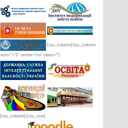
[/su_column] [su_column
size="1/2" center="no" class=""]
[/su_column] [/su_row]