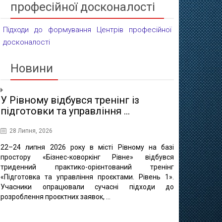
професійної досконалості
Підходи до формування Центрів професійної
досконалості
Новини
У Рівному відбувся тренінг із
Проєктні 
підготовки та управління ...
освіти
28 Липня, 2026
16 Липня, 20
22–24 липня 2026 року в місті Рівному на базі
10 липня в 
простору «Бізнес-коворкінг Рівне» відбувся
регіонально
триденний практико-орієнтований тренінг
відбулася ф
«Підготовка та управління проєктами. Рівень 1».
«Професійно-т
Учасники опрацювали сучасні підходи до
міста Рівне 
розроблення проєктних заявок, ...
професійно
методичного це