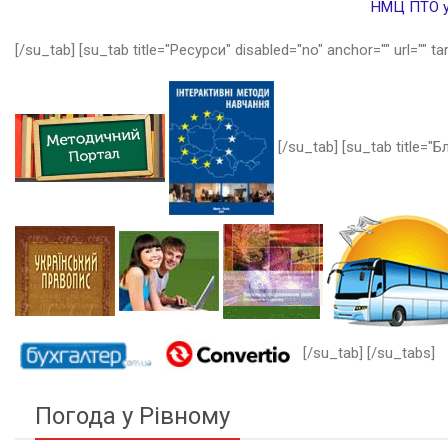
НМЦ ПТО у 
[/su_tab] [su_tab title="Ресурси" disabled="no" anchor="" url="" ta
[/su_tab] [su_tab title="Бл
[/su_tab] [/su_tabs]
Погода у Рівному