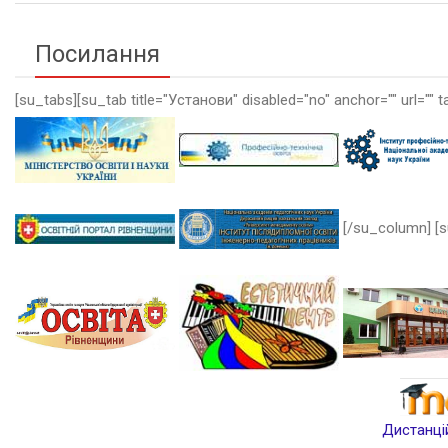
Посилання
[su_tabs][su_tab title="Установи" disabled="no" anchor="" url="" t
[/su_column] [s
Дистанцій