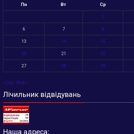
Пн
Вт
Ср
1
6
7
8
13
14
15
20
21
22
27
28
29
« Сер
Жов »
Лічильник відвідувань
Наша адреса: