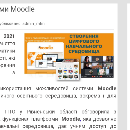
ами Moodle
убліковано: admin_mlm
ційне
 2021
ня
няття
ми
матики
і, які
орення
ища з
 використання можливостей системи
Moodle
ійного освітнього середовища, зокрема і для
 ПТО у Рівненській області обговорила з
а функціонал платформи
Moodle
,
яка дозволяє
вчальні середовища, дає учням доступ до