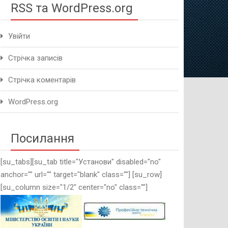
RSS та WordPress.org
Увійти
Стрічка записів
Стрічка коментарів
WordPress.org
Посилання
[su_tabs][su_tab title="Установи" disabled="no"
anchor="" url="" target="blank" class=""] [su_row]
[su_column size="1/2" center="no" class=""]