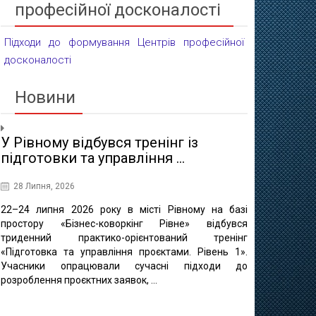
професійної досконалості
Підходи до формування Центрів професійної
досконалості
Новини
У Рівному відбувся тренінг із
Проєктні 
підготовки та управління ...
освіти
28 Липня, 2026
16 Липня, 20
22–24 липня 2026 року в місті Рівному на базі
10 липня в 
простору «Бізнес-коворкінг Рівне» відбувся
регіонально
триденний практико-орієнтований тренінг
відбулася ф
«Підготовка та управління проєктами. Рівень 1».
«Професійно-т
Учасники опрацювали сучасні підходи до
міста Рівне 
розроблення проєктних заявок, ...
професійно
методичного це