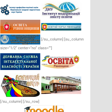
[/su_column] [su_column
size="1/2" center="no" class=""]
[/su_column] [/su_row]