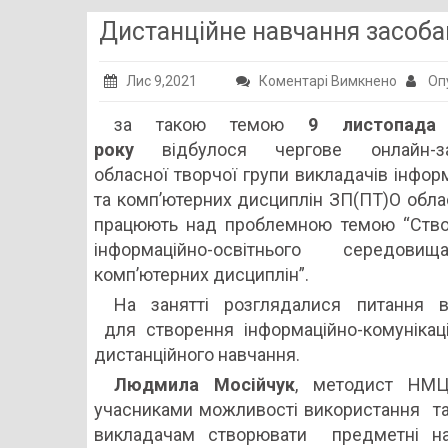
Дистанційне навчання засоб
до
Лис 9,2021
Коментарі Вимкнено
Оп
Дистан
за такою темою
9 листопада
навчан
року
відбулося чергове онлайн-за
засоба
обласної творчої групи викладачів інфор
Moodle
та комп’ютерних дисциплін ЗП(ПТ)О област
працюють над проблемною темою “Ств
інформаційно-освітнього середов
комп’ютерних дисциплін”.
На занятті розглядалися питання
для створення інформаційно-комунікац
дистанційного навчання.
Людмила Мосійчук
, методист НМЦ
учасниками можливості використання т
викладачам створювати предметні на