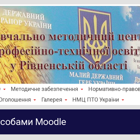
О
Методичне забезпечення
Нормативно-правов
Оголошення
Галерея
НМЦ ПТО України
асобами Moodle