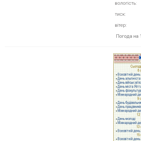
вологість:
тиск:
вітер:
Погода на 