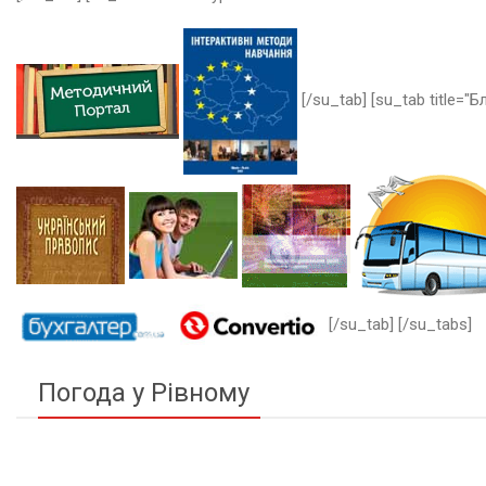
[/su_tab] [su_tab title="Бл
[/su_tab] [/su_tabs]
Погода у Рівному