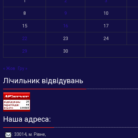
1
2
3
8
9
10
15
16
17
22
23
24
29
30
« Жов
Гру »
Лічильник відвідувань
Наша адреса:
: 33014, м. Рівне,