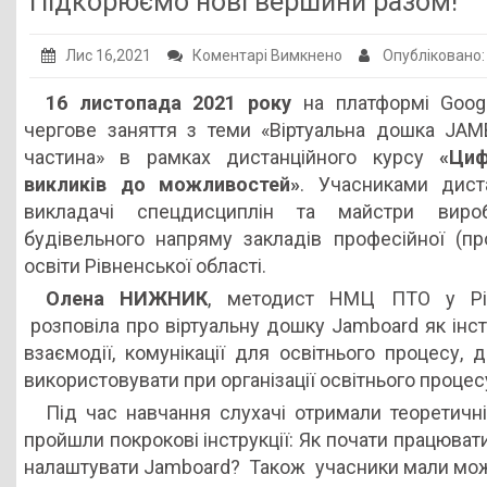
Підкорюємо нові вершини разом!
Публічна інформація
до
Лис 16,2021
Коментарі Вимкнено
Опубліковано
Заклади ПТО
Підкорюємо
1
6
листопада 2021 року
на платформі Goog
Оголошення
нові
чергове заняття з теми «Віртуальна дошка JAM
вершини
Галерея
частина» в рамках дистанційного курсу
«Циф
разом!
викликів до можливостей»
. Учасниками дист
НМЦ ПТО України
викладачі спецдисциплін та майстри виро
будівельного напряму закладів професійної (про
освіти Рівненської області.
Олена НИЖНИК
, методист НМЦ ПТО у Рівн
розповіла про віртуальну дошку Jamboard як інстр
взаємодії, комунікації для освітнього процесу,
використовувати при організації освітнього процес
Під час навчання слухачі отримали теоретичн
пройшли покрокові інструкції: Як почати працюват
налаштувати Jamboard? Також учасники мали можл