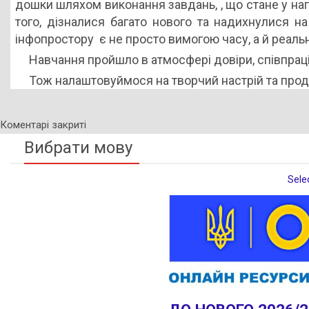
дошки шляхом виконання завдань, , що стане у на
того, дізналися багато нового та надихнулися н
інфопростору є не просто вимогою часу, а й реал
Навчання пройшло в атмосфері довіри, співпраці
Тож налаштовуймося на творчий настрій та про
Коментарі закриті
Вибрати мову
Sele