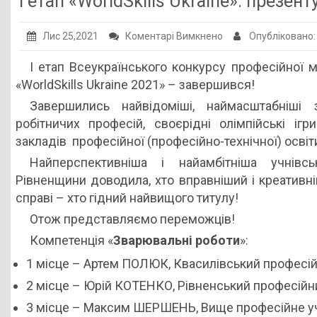
І етап «WorldSkills Ukraine»: презе
Публічна інформація
до
Лис 25,2021
Коментарі Вимкнено
Опубліковано
Заклади ПТО
І
І етап Всеукраїнського конкурсу професійної м
Оголошення
етап
«WorldSkills Ukraine 2021» – завершився!
«WorldSkills
Галерея
Завершились найвідоміші, наймасштабніші 
Ukraine»:
НМЦ ПТО України
робітничих професій, своєрідні олімпійські ігр
презентуємо
закладів професійної (професійно-технічної) освіт
переможців!
Найперспективніша і найамбітніша учнівс
Рівненщини доводила, хто вправніший і креативні
справі – хто гідний найвищого титулу!
Отож представляємо переможців!
Компетенція «
Зварювальні роботи
»:
1 місце – Артем ПОЛЮК, Квасилівський професій
2 місце – Юрій КОТЕНКО, Рівненський професійни
3 місце – Максим ШЕРШЕНЬ, Вище професійне у