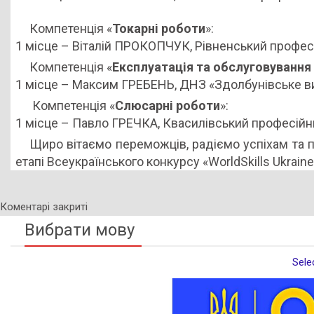
Компетенція «
Токарні роботи
»:
1 місце – Віталій ПРОКОПЧУК, Рівненський професі
Компетенція «
Експлуатація та обслуговування
1 місце – Максим ГРЕБЕНЬ, ДНЗ «Здолбунівське в
Компетенція «
Слюсарні роботи
»:
1 місце – Павло ГРЕЧКА, Квасилівський професійни
Щиро вітаємо переможців, радіємо успіхам та 
етапі Всеукраїнського конкурсу «WorldSkills Ukraine
Коментарі закриті
Вибрати мову
Sele