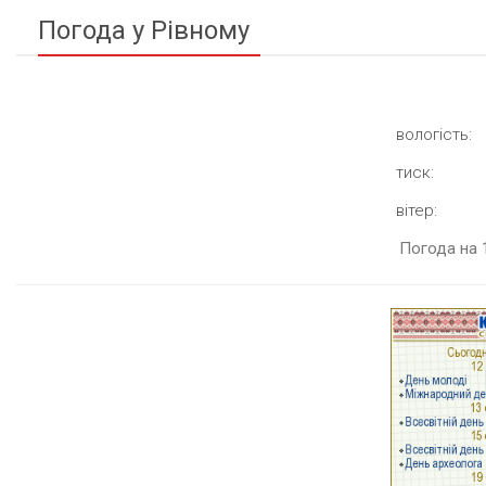
Погода у Рівному
вологість:
тиск:
вітер:
Погода на 