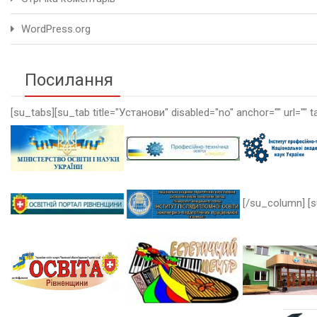
WordPress.org
Посилання
[su_tabs][su_tab title="Установи" disabled="no" anchor="" url="" t
[/su_column] [s