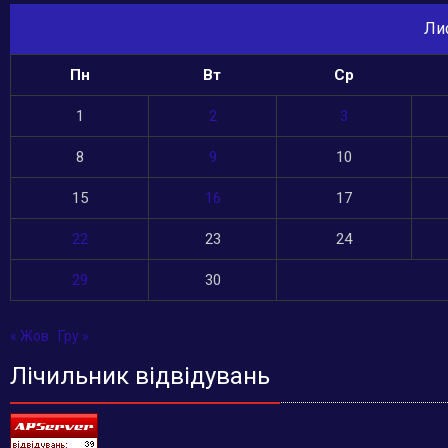
Ли
Пн
Вт
Ср
1
2
3
8
9
10
15
16
17
22
23
24
29
30
« Жов
Гру »
Лічильник відвідувань