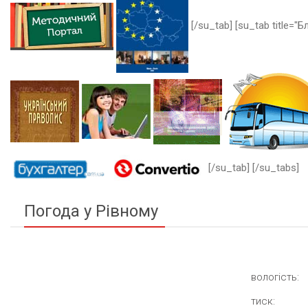
[/su_tab] [su_tab title="Бл
[/su_tab] [/su_tabs]
Погода у Рівному
вологість:
тиск: