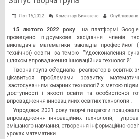
Звітує творча група
Публічна інформація
до
Лют 15,2022
Коментарі Вимкнено
Опубліковано
Заклади ПТО
Звітує
15 лютого 2022 року
на платформі Google
Оголошення
творча
проведено підсумкове засідання членів тво
група
Галерея
викладачів математики закладів професійної (
технічної) освіти за темою “Удосконалення суча
НМЦ ПТО України
шляхом впровадження інноваційних технологій”.
Творча група об’єднала реалізаторів освітніх зм
цікавиться проблемами розвитку математичн
застосуванням хмарних технологій з метою підви
доступності і якості освіти та особистісної го
впровадження інноваційних освітніх технологій .
Упродовж 2021 року творчі педагоги працювал
впровадження інноваційних технологій, упрова
змішаного навчання, створення інформаційно-осві
уроках математики.