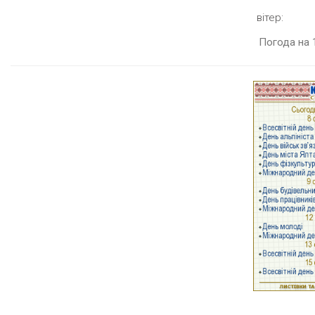
вітер:
Погода на 