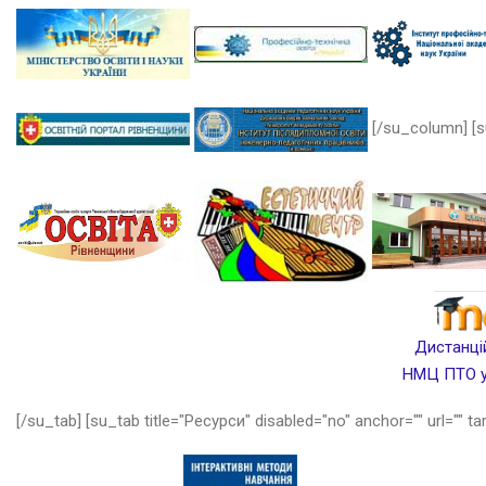
[/su_column] [s
Дистанцій
НМЦ ПТО у 
[/su_tab] [su_tab title="Ресурси" disabled="no" anchor="" url="" ta