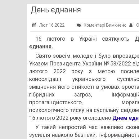
День єднання
до
Лют 16,2022
Коментарі Вимкнено
О
День
16 лютого в Україні святкують
Д
єднан
єднання.
Свято зовсім молоде і було впровад
Указом Президента України №53/2022 ві
лютого 2022 року з метою посиле
консолідації українського суспільс
зміцнення його стійкості в умовах зрост
гібридних загроз, інформацій
пропагандистського, мораль
психологічного тиску на суспільну свідом
16 лютого 2022 року оголошено
Днем єдн
У такий непростий час важливо сконц
зусилля навколо безпеки, інформаційної 