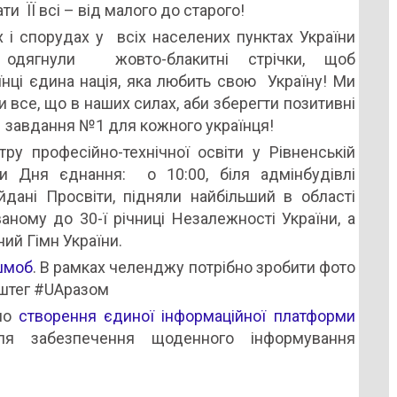
 ЇЇ всі – від малого до старого!
ах і спорудах у всіх населених пунктах України
одягнули жовто-блакитні стрічки, щоб
їнці єдина нація, яка любить свою Україну! Ми
и все, що в наших силах, аби зберегти позитивні
и – завдання №1 для кожного українця!
ру професійно-технічної освіти у Рівненській
оди Дня єднання:
о 10:00, біля адмінбудівлі
йдані Просвіти, підняли найбільший в області
ному до 30-ї річниці Незалежності України, а
ий Гімн України.
шмоб
. В рамках челенджу потрібно зробити фото
ештег #UAразом
ено
створення єдиної інформаційної платформи
 забезпечення щоденного інформування