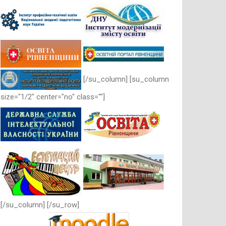
[/su_column] [su_column
size="1/2" center="no" class=""]
[/su_column] [/su_row]