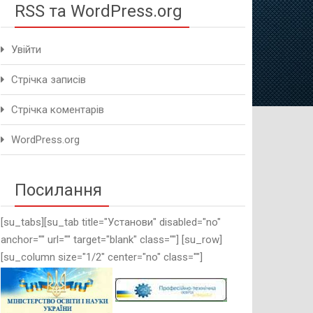
RSS та WordPress.org
Увійти
Стрічка записів
Стрічка коментарів
WordPress.org
Посилання
[su_tabs][su_tab title="Установи" disabled="no"
anchor="" url="" target="blank" class=""] [su_row]
[su_column size="1/2" center="no" class=""]