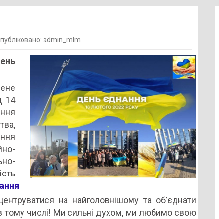
публіковано: admin_mlm
ень
ня
жене
д 14
ння
тва,
ання
но-
но-
ість
ання
.
ентруватися на найголовнішому та об’єднати
в тому числі! Ми сильні духом, ми любимо свою