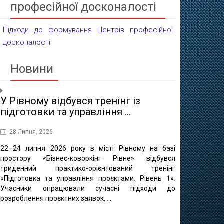
професійної досконалості
Підходи до формування Центрів професійної
досконалості
Новини
У Рівному відбувся тренінг із
Проєктні 
підготовки та управління ...
освіти
28 Липня, 2026
16 Липня, 20
22–24 липня 2026 року в місті Рівному на базі
10 липня в 
простору «Бізнес-коворкінг Рівне» відбувся
регіонально
триденний практико-орієнтований тренінг
відбулася ф
«Підготовка та управління проєктами. Рівень 1».
«Професійно-т
Учасники опрацювали сучасні підходи до
міста Рівне 
розроблення проєктних заявок, ...
професійно
методичного це