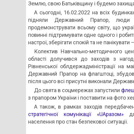
Землю, свою Батьківщину і будемо захищати
А сьогодні, 16.02.2022 на всіх будинк
підняли Державний Прапор, люди 
продемонструвати всьому світу, що укра
повинні підтримувати одне одного і робит
настрої, зберігати спокій та не панікуват
Колектив Навчально-методичного цент
області долучився до заходів з наг
Рівненської облдержадміністрації на ма
Державний Прапор на флагштоці, збудова
після цього всі присутні виконали Державн
До свята в соцмережах запустили
фле
з прапором України і поставити на фото х
А також, в рамках заходів передбач
стратегічної комунікації «UAразом»
для
населення про стан безпекової ситуації.