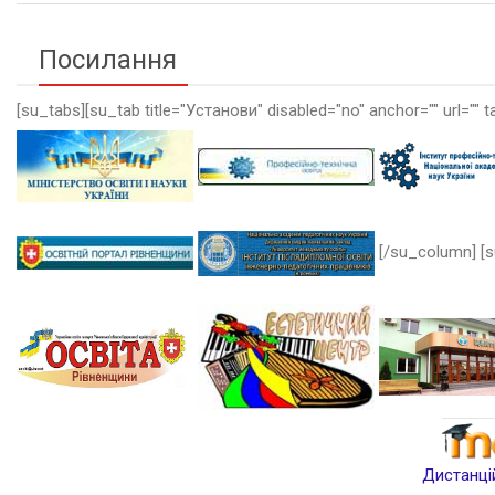
Посилання
[su_tabs][su_tab title="Установи" disabled="no" anchor="" url="" t
[/su_column] [s
Дистанцій