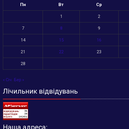
Пн
Вт
Ср
1
2
7
8
9
14
15
16
21
22
23
28
« Січ
Бер »
Лічильник відвідувань
Наша адреса: