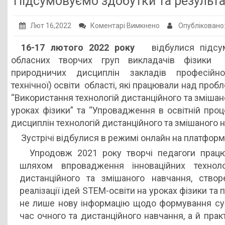
Підсумовуємо здобутки та результ
Публічна інформація
до
Лют 16,2022
Коментарі Вимкнено
Опубліковано
Заклади ПТО
Підсумовуємо
16-17 лютого 2022 року
відбулися підсумк
Оголошення
здобутки
обласних творчих груп викладачів фізики 
та
Галерея
природничих дисциплін закладів професійно
результати
технічної) освіти області, які працювали над пр
НМЦ ПТО України
“Використання технологій дистанційного та зміша
уроках фізики” та “Упровадження в освітній про
дисциплін технологій дистанційного та змішаного н
Зустрічі відбулися в режимі онлайн на платформ
Упродовж 2021 року творчі педагоги прац
шляхом впровадження інноваційних технол
дистанційного та змішаного навчання, ство
реалізації ідей STEM-освіти на уроках фізики т
не лише нову інформацію щодо формування суч
час очного та дистанційного навчання, а й пра