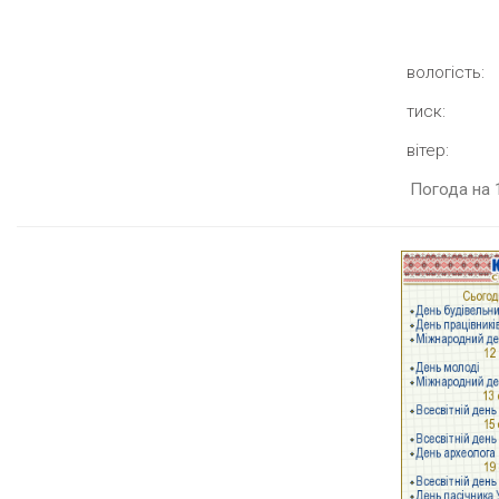
вологість:
тиск:
вітер:
Погода на 