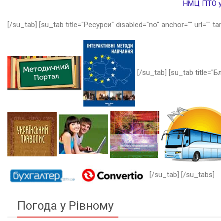
НМЦ ПТО у 
[/su_tab] [su_tab title="Ресурси" disabled="no" anchor="" url="" ta
[/su_tab] [su_tab title="Бл
[/su_tab] [/su_tabs]
Погода у Рівному