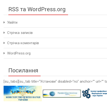
RSS та WordPress.org
Увійти
Стрічка записів
Стрічка коментарів
WordPress.org
Посилання
[su_tabs][su_tab title="Установи" disabled="no" anchor="" url="" t