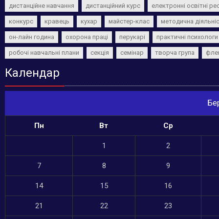
дистанційне навчання
дистанційний курс
електронні освітні ре
конкурс
кравець
кухар
майстер-клас
методична діяльні
он-лайн година
охорона праці
перукарі
практичні психологи
робочі навчальні плани
секція
семінар
творча група
фле
Календар
Бе
Пн
Вт
Ср
1
2
7
8
9
14
15
16
21
22
23