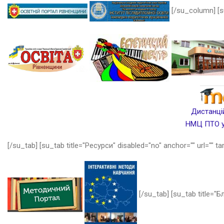
[/su_column] [s
Дистанцій
НМЦ ПТО у 
[/su_tab] [su_tab title="Ресурси" disabled="no" anchor="" url="" ta
[/su_tab] [su_tab title="Бл