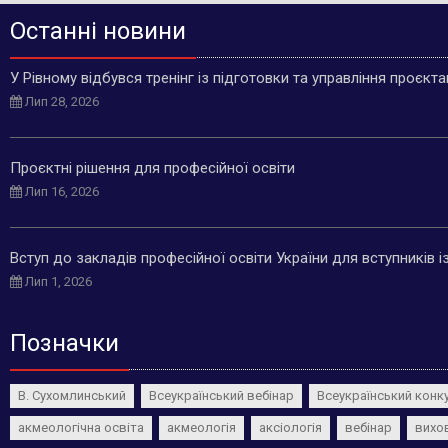
Останні новини
У Рівному відбувся тренінг із підготовки та управління проєкт
Лип 28, 2026
Проєктні рішення для професійної освіти
Лип 16, 2026
Вступ до закладів професійної освіти України для вступників 
Лип 1, 2026
Позначки
В. Сухомлинський
Всеукраїнський вебінар
Всеукраїнський конк
акмеологічна освіта
акмеологія
аксіологія
вебінар
вихо