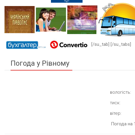
[/su_tab] [/su_tabs]
Погода у Рівному
вологість:
тиск:
вітер:
Погода на 