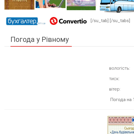
[/su_tab] [/su_tabs]
Погода у Рівному
вологість:
тиск:
вітер:
Погода на 