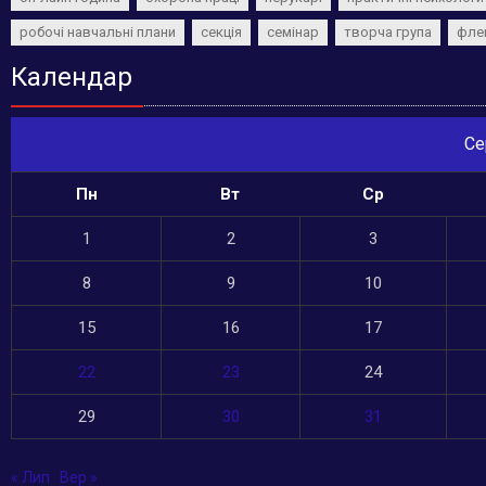
робочі навчальні плани
секція
семінар
творча група
фле
Календар
Се
Пн
Вт
Ср
1
2
3
8
9
10
15
16
17
22
23
24
29
30
31
« Лип
Вер »