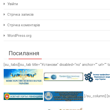
Увійти
Стрічка записів
Стрічка коментарів
WordPress.org
Посилання
[su_tabs][su_tab title="Установи" disabled="no" anchor="" url="" t
[/su_column] [s