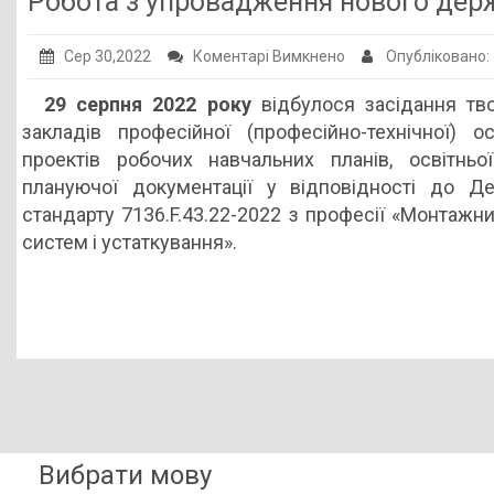
Робота з упровадження нового держ
Публічна інформація
до
Сер 30,2022
Коментарі Вимкнено
Опубліковано
Заклади ПТО
Робота
29 серпня 2022 року
відбулося засідання тво
Оголошення
з
закладів професійної (професійно-технічної) 
упровадження
Галерея
проектів робочих навчальних планів, освітньо
нового
плануючої документації у відповідності до Де
НМЦ ПТО України
державного
стандарту 7136.F.43.22-2022 з професії «Монтажни
освітнього
систем і устаткування».
стандарту
триває
Вибрати мову