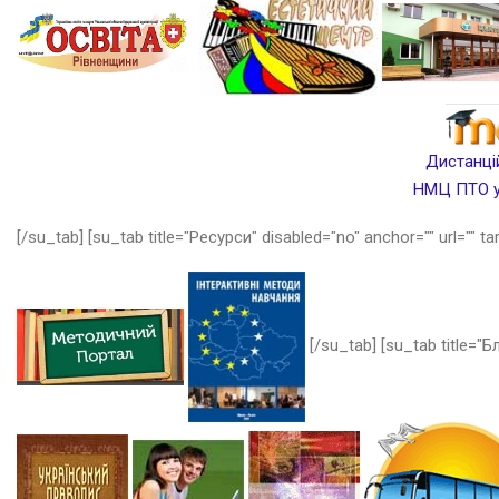
Дистанцій
НМЦ ПТО у 
[/su_tab] [su_tab title="Ресурси" disabled="no" anchor="" url="" ta
[/su_tab] [su_tab title="Бл