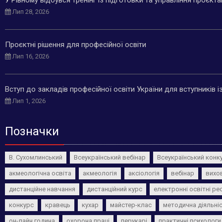
Лип 28, 2026
Проєктні рішення для професійної освіти
Лип 16, 2026
Вступ до закладів професійної освіти України для вступників 
Лип 1, 2026
Позначки
В. Сухомлинський
Всеукраїнський вебінар
Всеукраїнський конк
акмеологічна освіта
акмеологія
аксіологія
вебінар
вихо
дистанційне навчання
дистанційний курс
електронні освітні ре
конкурс
кравець
кухар
майстер-клас
методична діяльні
он-лайн година
охорона праці
перукарі
практичні психологи