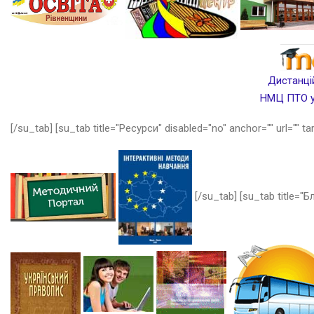
Дистанцій
НМЦ ПТО у 
[/su_tab] [su_tab title="Ресурси" disabled="no" anchor="" url="" ta
[/su_tab] [su_tab title="Бл