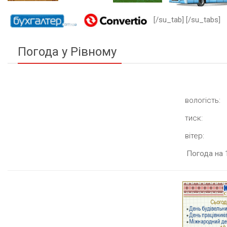
[/su_tab] [/su_tabs]
Погода у Рівному
вологість:
тиск:
вітер:
Погода на 