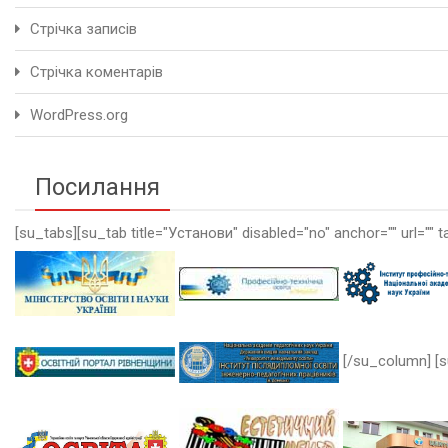
Стрічка записів
Стрічка коментарів
WordPress.org
Посилання
[su_tabs][su_tab title="Установи" disabled="no" anchor="" url="" t
[/su_column] [s