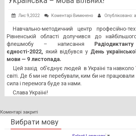
Українська – мова вільних!
Публічна інформація
до
Лис 9,2022
Коментарі Вимкнено
Опубліковано:
Заклади ПТО
Українська
Навчально-методичний центр професійно-тех
Оголошення
–
Рівненській області долучився до найбільшог
мова
Галерея
флешмобу – написання
Радіодиктанту 
вільних!
єдності-2022,
який відбувся у
День українсько
НМЦ ПТО України
мови — 9 листопада.
Цей захід об’єднує людей в Україні та навколо 
світі. Де б ми не перебували, ким би не працювали
сила і перемога буде за нами.
Слава Україні!
Коментарі закриті
Вибрати мову