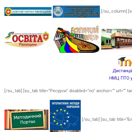
[/su_column] [s
Дистанцій
НМЦ ПТО у 
[/su_tab] [su_tab title="Ресурси" disabled="no" anchor="" url="" ta
[/su_tab] [su_tab title="Бл