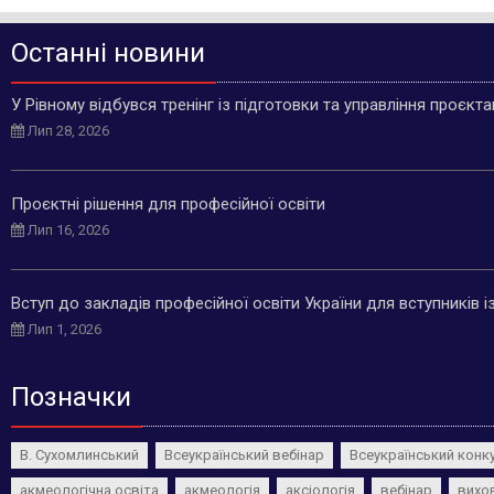
Останні новини
У Рівному відбувся тренінг із підготовки та управління проєкт
Лип 28, 2026
Проєктні рішення для професійної освіти
Лип 16, 2026
Вступ до закладів професійної освіти України для вступників 
Лип 1, 2026
Позначки
В. Сухомлинський
Всеукраїнський вебінар
Всеукраїнський конк
акмеологічна освіта
акмеологія
аксіологія
вебінар
вихо