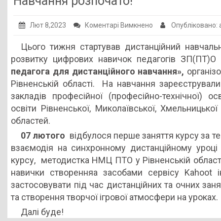
Навчання розпочато!
Публічна інформація
до
Лют 8,2023
Коментарі Вимкнено
Опубліковано:
Заклади ПТО
Навчання
Цього тижня стартував дистанційний навчаль
Оголошення
розпочато!
розвитку цифрових навичок педагогів ЗП(ПТ
Галерея
педагога для дистанційного навчання»,
організ
Рівненській області. На навчання зареєструвалис
НМЦ ПТО України
закладів професійної (професійно-технічної) ос
освіти Рівненської, Миколаївської, Хмельницької
областей.
07 лютого
відбулося перше заняття курсу за т
взаємодія на синхронному дистанційному уроці 
курсу, методистка НМЦ ПТО у Рівненській облас
навички створенняа засобами сервісу Kahoot ін
застосовувати під час дистанційних та очних заня
та створення творчої ігрової атмосфери на уроках.
Далі буде!