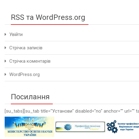
RSS та WordPress.org
Увійти
Стрічка записів
Стрічка коментарів
WordPress.org
Посилання
[su_tabs][su_tab title="Установи" disabled="no" anchor="" url="" t