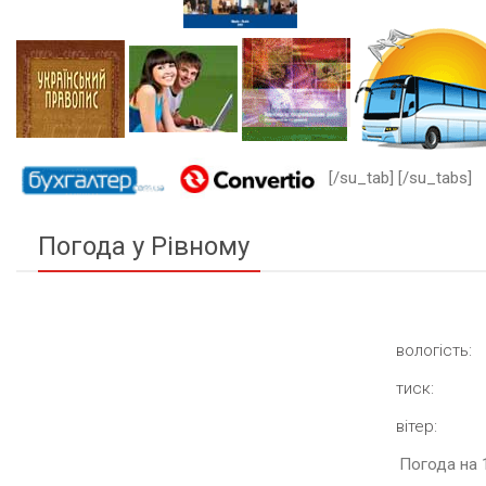
[/su_tab] [/su_tabs]
Погода у Рівному
вологість:
тиск:
вітер:
Погода на 