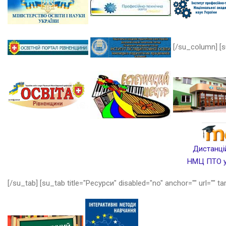
[/su_column] [s
Дистанцій
НМЦ ПТО у 
[/su_tab] [su_tab title="Ресурси" disabled="no" anchor="" url="" ta