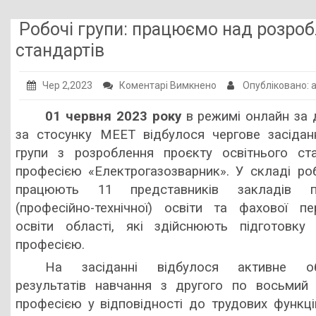
Публічна інформація
Робочі групи: працюємо над розроб
Заклади ПТО
стандартів
Оголошення
до
Чер 2,2023
Коментарі Вимкнено
Опубліковано:
Галерея
Робочі
01 червня 2023 року
в режимі онлайн за
групи:
НМЦ ПТО України
за стосунку МЕЕТ відбулося чергове засідан
працюємо
групи з розроблення проєкту освітнього ст
над
професією «Електрогазозварник». У складі роб
розробленням
працюють 11 представників закладів пр
нових
(професійно-технічної) освіти та фахової п
Державних
освіти області, які здійснюють підготовк
освітніх
професією.
стандартів
На засіданні відбулося активне об
результатів навчання з другого по восьмий
професією у відповідності до трудових функці