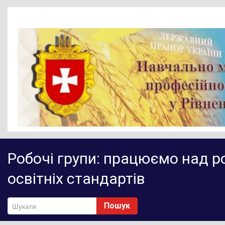
Головна
Робочі групи: працюємо над 
Новини
освітніх стандартів
Діяльність НМЦ ПТО
Методичне забезпечення
Пошук
Нормативно-правове забезпечення