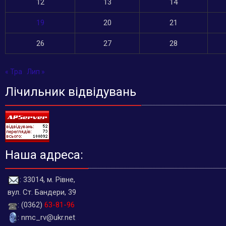
12
13
14
19
20
21
26
27
28
« Тра
Лип »
Лічильник відвідувань
Наша адреса:
: 33014, м. Рівне,
вул. Ст. Бандери, 39
: (0362)
63-81-96
: nmc_rv@ukr.net