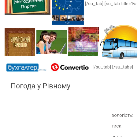
[/su_tab] [su_tab title="Бл
[/su_tab] [/su_tabs]
Погода у Рівному
вологість:
тиск:
вітер: