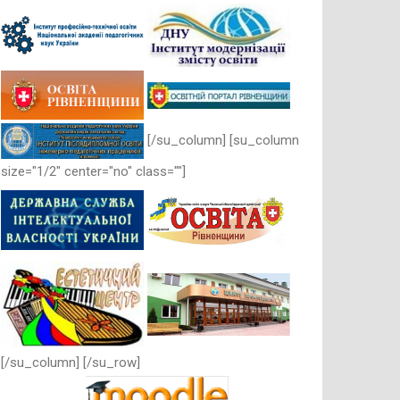
[/su_column] [su_column
size="1/2" center="no" class=""]
[/su_column] [/su_row]