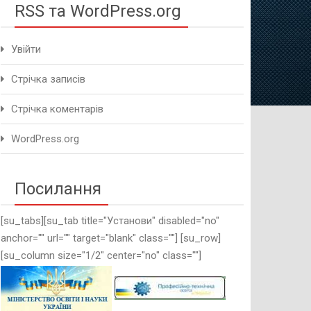
RSS та WordPress.org
Увійти
Стрічка записів
Стрічка коментарів
WordPress.org
Посилання
[su_tabs][su_tab title="Установи" disabled="no"
anchor="" url="" target="blank" class=""] [su_row]
[su_column size="1/2" center="no" class=""]