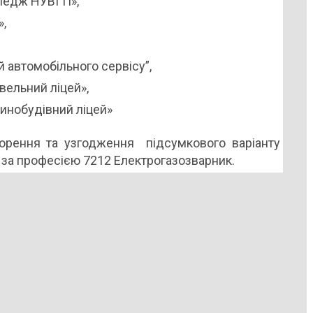
оледж НУВГП»,
,
 автомобільного сервісу”,
ельний ліцей»,
инобудівний ліцей»
ворення та узгодження підсумкового варіанту
 за професією 7212 Електрогазозварник.