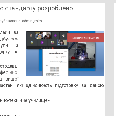
о стандарту розроблено
публіковано: admin_mlm
т
лайн за
вного
булося
ього
рупи з
арту
дарту за
блено
отодавці
сійної
ед вищої
ластей, які здійснюють підготовку за даною
но-технічне училище»,