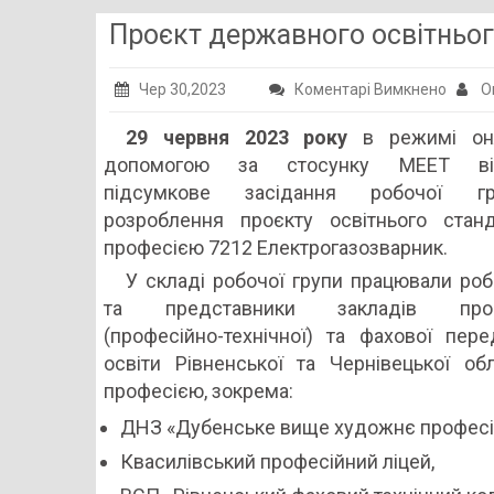
Проєкт державного освітньог
до
Чер 30,2023
Коментарі Вимкнено
О
Проєк
29 червня 2023 року
в режимі он
держа
допомогою за стосунку МЕЕТ від
освітн
підсумкове засідання робочої г
станд
розроблення проєкту освітнього стан
розро
професією 7212 Електрогазозварник.
У складі робочої групи працювали роб
та представники закладів профе
(професійно-технічної) та фахової пер
освіти Рівненської та Чернівецької об
професією, зокрема:
ДНЗ «Дубенське вище художнє професій
Квасилівський професійний ліцей,