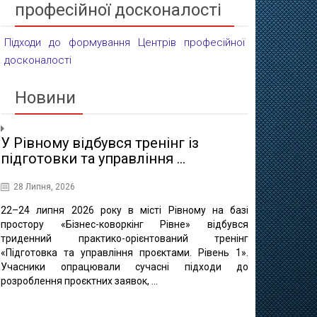
професійної досконалості
Підходи до формування Центрів професійної
досконалості
Новини
У Рівному відбувся тренінг із
Проєктні 
підготовки та управління ...
освіти
28 Липня, 2026
16 Липня, 20
22–24 липня 2026 року в місті Рівному на базі
10 липня в 
простору «Бізнес-коворкінг Рівне» відбувся
регіонально
триденний практико-орієнтований тренінг
відбулася ф
«Підготовка та управління проєктами. Рівень 1».
«Професійно-т
Учасники опрацювали сучасні підходи до
міста Рівне 
розроблення проєктних заявок, ...
професійно
методичного це