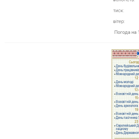
тиск:
вітер:
Погода на 