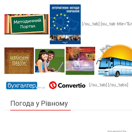
[/su_tab] [su_tab title="Бл
[/su_tab] [/su_tabs]
Погода у Рівному
вологість: