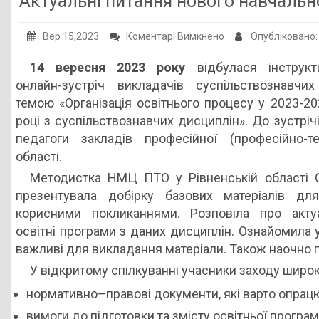
Актуальні питання нового навчальн
Публічна інформація
до
Вер 15,2023
Коментарі Вимкнено
Опубліковано
Заклади ПТО
Актуальні
14 вересня 2023 року
відбулася інструкт
Оголошення
питання
онлайн-зустріч викладачів суспільствознавчи
нового
Галерея
темою «Організація освітнього процесу у 2023-2
навчального
році з суспільствознавчих дисциплін». До зустрі
НМЦ ПТО України
року
педагоги закладів професійної (професійно-те
області.
Методистка НМЦ ПТО у Рівненській област
презентувала добірку базових матеріалів дл
корисними покликаннями. Розповіла про актуа
освітні програми з даних дисциплін. Ознайомила
важливі для викладання матеріали. Також наочно 
У відкритому спілкуванні учасники заходу широ
нормативно–правові документи, які варто опрац
вимоги до підготовки та змісту освітньої програм