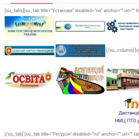
[su_tabs][su_tab title="Установи" disabled="no" anchor="" url="" t
[/su_column] [s
Дистанцій
НМЦ ПТО у 
[/su_tab] [su_tab title="Ресурси" disabled="no" anchor="" url="" ta