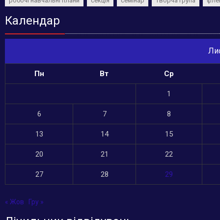
робочі навчальні плани
секція
семінар
творча група
фле
Календар
Ли
Пн
Вт
Ср
1
6
7
8
13
14
15
20
21
22
27
28
29
« Жов
Гру »