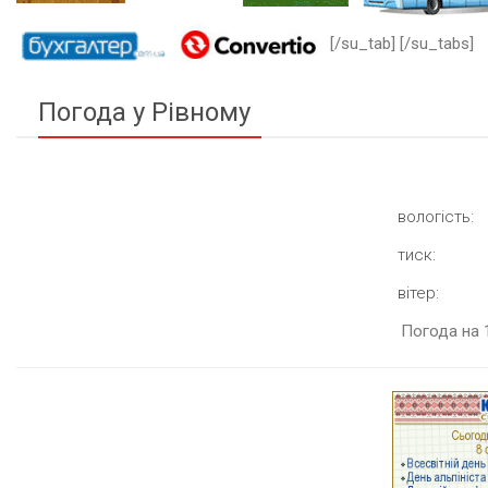
[/su_tab] [/su_tabs]
Погода у Рівному
вологість:
тиск:
вітер:
Погода на 