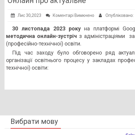
Онлайн про актуальне
Публічна інформація
до
Лис 30,2023
Коментарі Вимкнено
Опубліковано
Заклади ПТО
Онлайн
30 листопада 2023 року
на платформі Goog
Оголошення
про
методична онлайн-зустріч
з адміністраціями за
актуальне
Галерея
(професійно-технічної) освіти.
НМЦ ПТО України
Під час заходу було обговорено ряд актуа
організації освітнього процесу у закладах профе
технічної) освіти:
Вибрати мову