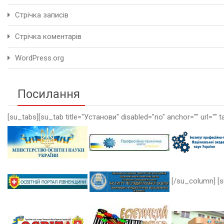
Стрічка записів
Стрічка коментарів
WordPress.org
Посилання
[su_tabs][su_tab title="Установи" disabled="no" anchor="" url="" t
[/su_column] [s