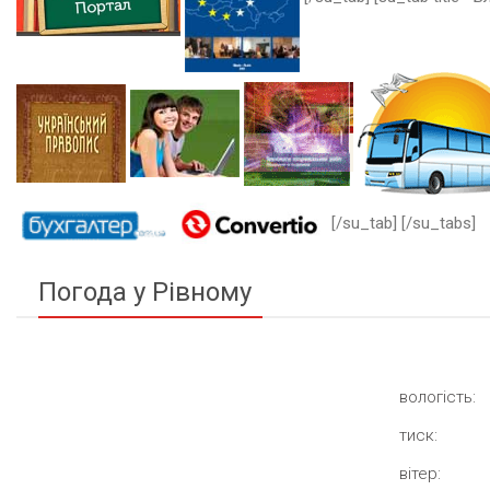
[/su_tab] [/su_tabs]
Погода у Рівному
вологість:
тиск:
вітер: