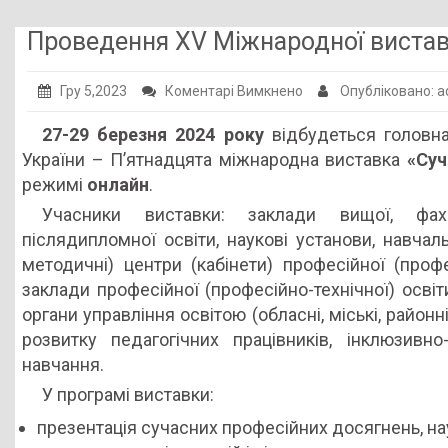
Публічна інформація
Проведення XV Міжнародної виставк
Заклади ПТО
до
Гру 5,2023
Коментарі Вимкнено
Опубліковано: 
Оголошення
Проведення
27-29 березня 2024 року
відбудеться головна
Галерея
XV
України – П’ятнадцята міжнародна виставка
«Суч
Міжнародної
НМЦ ПТО України
режимі
онлайн
.
виставки
Учасники виставки: заклади вищої, фа
«Сучасні
післядипломної освіти, наукові установи, навчал
заклади
методичні) центри (кабінети) професійної (профес
освіти-
заклади професійної (професійно-технічної) освіти
2024»
органи управління освітою (обласні, міські, район
розвитку педагогічних працівників, інклюзивн
навчання.
У програмі виставки:
презентація сучасних професійних досягнень, на