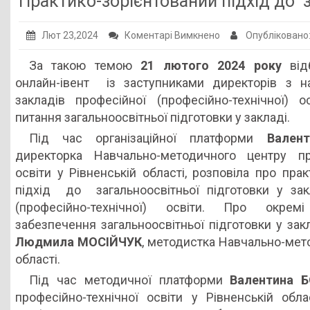
Практико-зорієнтований підхід до 
Публічна інформація
до
Лют 23,2024
Коментарі Вимкнено
Опубліковано
Заклади ПТО
Практико-
За такою темою
21 лютого 2024 року
ві
Оголошення
зорієнтований
онлайн-івент із заступниками директорів з 
підхід
Галерея
закладів професійної (професійно-технічної) о
до
питання загальноосвітньої підготовки у закладі.
НМЦ ПТО України
загальноосвітньої
Під час організаційної платформи
Вален
підготовки
директорка Навчально-методичного центру про
освіти у Рівненській області, розповіла про пра
підхід до загальноосвітньої підготовки у зак
(професійно-технічної) освіти. Про окре
забезпечення загальноосвітньої підготовки у зак
Людмила МОСІЙЧУК
, методистка Навчально-мето
області.
Під час методичної платформи
Валентина 
професійно-технічної освіти у Рівненській обла