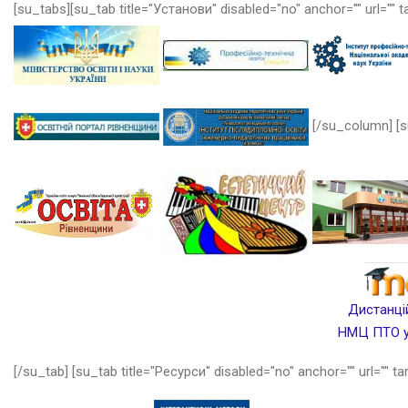
[su_tabs][su_tab title="Установи" disabled="no" anchor="" url="" t
[/su_column] [s
Дистанцій
НМЦ ПТО у 
[/su_tab] [su_tab title="Ресурси" disabled="no" anchor="" url="" ta