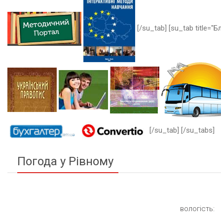
[/su_tab] [su_tab title="Бл
[/su_tab] [/su_tabs]
Погода у Рівному
вологість: