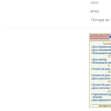
тиск:
вітер:
Погода на 