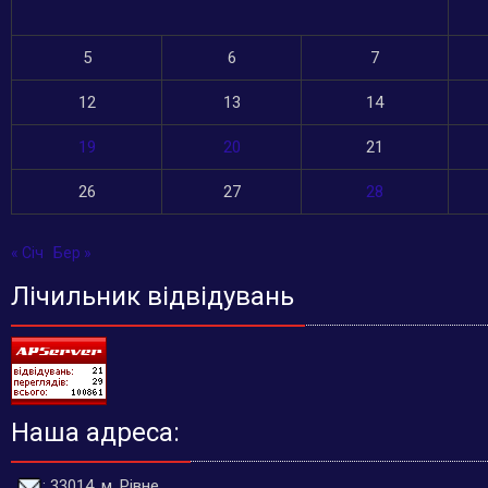
5
6
7
12
13
14
19
20
21
26
27
28
« Січ
Бер »
Лічильник відвідувань
Наша адреса:
: 33014, м. Рівне,