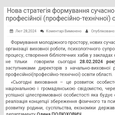
Публічна інформація
Нова стратегія формування сучасно
Заклади ПТО
професійної (професійно-технічної) 
Оголошення
до
Лют 28,2024
Коментарі Вимкнено
Опубліковано
Галерея
Нова
Формування молодіжного простору, нових сучас
стратегія
НМЦ ПТО України
організації виховної роботи, психологічного супр
формування
процесу, створення бібліотечних хабів у закладах о
сучасного
не тільки говорили сьогодні
28.02.2024 рок
виховного
заступниками директорів з начально-виховної 
простору
професійної(професійно-технічної) освіти області.
у
«Сьогодні виховання – це розвиток особист
закладах
національною і громадянською свідомістю, чере
професійної
успішної цілеспрямованої особистості яка будує с
(професійно-
реалізація концепції збереження фізичного та пс
технічної)
розвитку родини, суспільства, економіки держав
освіти
департаменту
Олена ПОЛЮХОВИЧ.
області