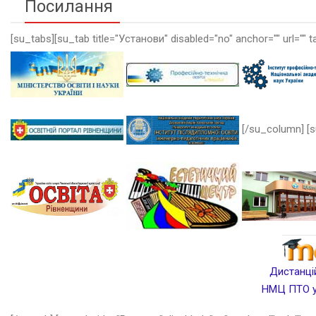
Посилання
[su_tabs][su_tab title="Установи" disabled="no" anchor="" url="" t
[/su_column] [s
Дистанцій
НМЦ ПТО у 