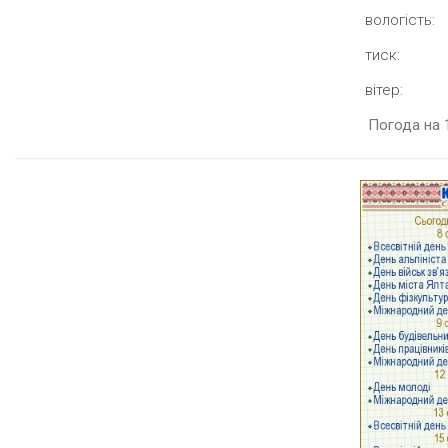
вологість:
тиск:
вітер:
Погода на 