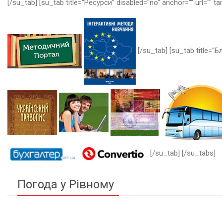
[/su_tab] [su_tab title="Ресурси" disabled="no" anchor="" url="" ta
[/su_tab] [su_tab title="Бл
[/su_tab] [/su_tabs]
Погода у Рівному