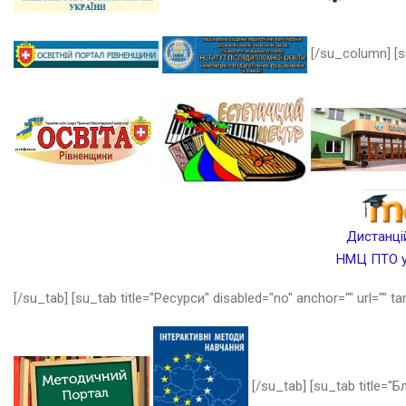
[/su_column] [s
Дистанцій
НМЦ ПТО у 
[/su_tab] [su_tab title="Ресурси" disabled="no" anchor="" url="" ta
[/su_tab] [su_tab title="Бл