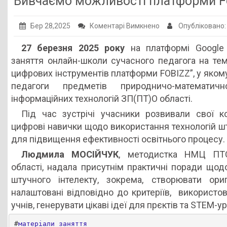
Вивчаємо можливості платформи F
Публічна інформація
до
Бер 28,2025
Коментарі Вимкнено
Опубліковано
Заклади ПТО
Вивчаємо
27 березня 2025 року
на платформі Google
Оголошення
можливості
заняття онлайн-школи сучасного педагога на те
платформи
Галерея
цифрових інструментів платформи FOBIZZ”, у яком
Fobizz
педагоги предметів природничо-математи
НМЦ ПТО України
інформаційних технологій ЗП(ПТ)О області.
Під час зустрічі учасники розвивали свої к
цифрові навички щодо використання технологій шт
для підвищення ефективності освітнього процесу.
Людмила МОСІЙЧУК
, методистка НМЦ ПТО
області, надала присутнім практичні поради щод
штучного інтелекту, зокрема, створювати ориг
налаштовані відповідно до критеріїв, використов
учнів, генерувати цікаві ідеї для прєктів та STEM-ур
#
матеріали заняття