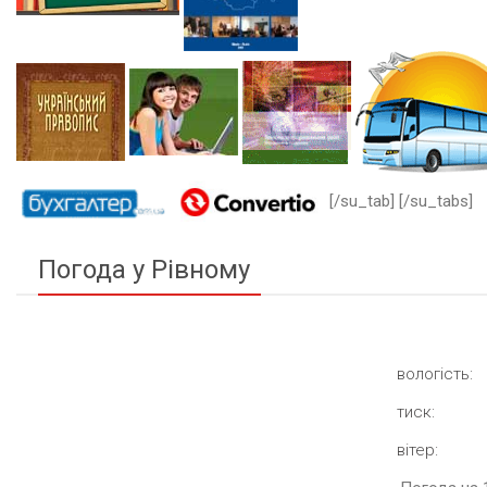
[/su_tab] [/su_tabs]
Погода у Рівному
вологість:
тиск:
вітер: