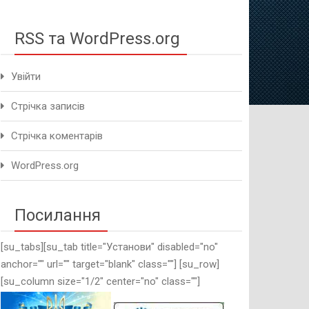
методичного це
RSS та WordPress.org
Увійти
Стрічка записів
Стрічка коментарів
WordPress.org
Посилання
[su_tabs][su_tab title="Установи" disabled="no"
anchor="" url="" target="blank" class=""] [su_row]
[su_column size="1/2" center="no" class=""]