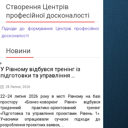
Створення Центрів
професійної досконалості
Підходи до формування Центрів професійної
досконалості
Новини
У Рівному відбувся тренінг із
Проєктні 
підготовки та управління ...
освіти
28 Липня, 2026
16 Липня, 20
22–24 липня 2026 року в місті Рівному на базі
10 липня в 
простору «Бізнес-коворкінг Рівне» відбувся
регіонально
триденний практико-орієнтований тренінг
відбулася ф
«Підготовка та управління проєктами. Рівень 1».
«Професійно-т
Учасники опрацювали сучасні підходи до
міста Рівне 
розроблення проєктних заявок, ...
професійно