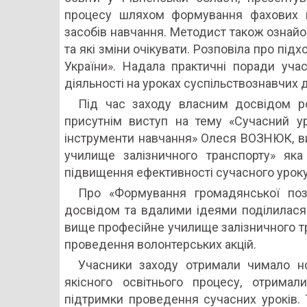
процесу шляхом формування фахових к
засобів навчання. Методист також озна
та які зміни очікувати. Розповіла про під
України». Надала практичні поради уч
діяльності на уроках суспільствознавчих 
Під час заходу власним досвідом р
присутнім виступ на тему «Сучасний ур
інструменти навчання» Олеся ВОЗНЮК, в
училище залізничного транспорту» яка
підвищення ефективності сучасного уроку
Про «Формування громадянської позиц
досвідом та вдалими ідеями поділилас
вище професійне училище залізничного тр
проведення волонтерських акцій.
Учасники заходу отримали чимало но
якісного освітнього процесу, отримали
підтримки проведення сучасних уроків. 