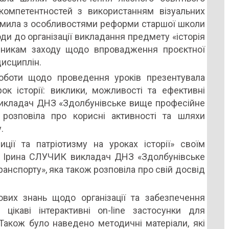
омпетентностей з використанням візуальних
йомила з особливостями реформи старшої школи
ходи до організації викладання предмету «історія
асникам заходу щодо впровадження проєктної
дисциплін.
оботи щодо проведення уроків презентувала
ок історії: виклики, можливості та ефективні
икладач ДНЗ «Здолбунівське вище професійне
 розповіла про корисні активності та шляхи
.
ії та патріотизму на уроках історії» своїм
я Ірина СЛУЧИК викладач ДНЗ «Здолбунівське
анспорту», яка також розповіла про свій досвід
вих знань щодо організації та забезпечення
 цікаві інтерактивні on-line застосунки для
Також було наведено методичні матеріали, які