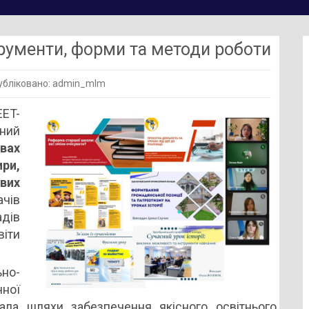
трументи, форми та методи роботи
бліковано: admin_mlm
-
ET-
ний
вах
ири,
енти,
вих
ів
дів
віти
но-
ної
увала шляхи забезпечення якісного освітнього