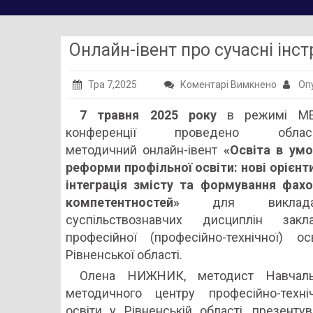
Онлайн-івент про сучасні інс
до
Тра 7,2025
Коментарі Вимкнено
Опу
Онлайн
7 травня 2025 року
в режимі ME
івент
конференції проведено облас
про
методичний онлайн-івент
«Освіта в умо
сучасні
реформи профільної освіти: нові орієнт
інструм
інтеграція змісту та формування фахо
форми
компетентностей»
для викладач
та
суспільствознавчих дисциплін закла
методи
професійної (професійно-технічної) ос
роботи
Рівненської області.
Олена НИЖНИК, методист Навчаль
методичного центру професійно-техніч
освіти у Рівненській області, презент