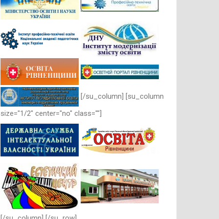
[/su_column] [su_column
size="1/2" center="no" class=""]
[/su_column] [/su_row]