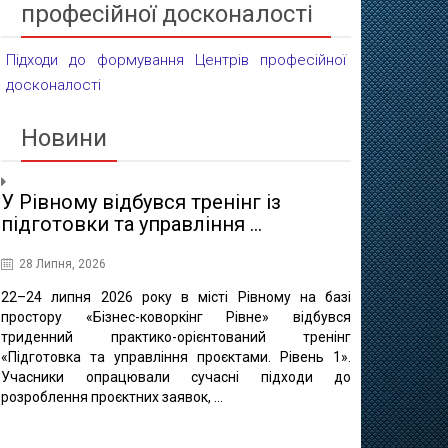
професійної досконалості
Підходи до формування Центрів професійної
досконалості
Новини
У Рівному відбувся тренінг із
Проєктні 
підготовки та управління ...
освіти
28 Липня, 2026
16 Липня, 20
22–24 липня 2026 року в місті Рівному на базі
10 липня в 
простору «Бізнес-коворкінг Рівне» відбувся
регіонально
триденний практико-орієнтований тренінг
відбулася ф
«Підготовка та управління проєктами. Рівень 1».
«Професійно-т
Учасники опрацювали сучасні підходи до
міста Рівне 
розроблення проєктних заявок, ...
професійно
методичного це