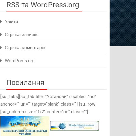
RSS та WordPress.org
Увійти
Стрічка записів
Стрічка коментарів
WordPress.org
Посилання
[su_tabs][su_tab title="Установи" disabled="no"
anchor="" url="" target="blank" class=""] [su_row]
[su_column size="1/2" center="no" class=""]