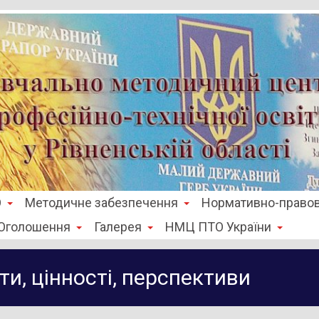
О
Методичне забезпечення
Нормативно-правов
Оголошення
Галерея
НМЦ ПТО України
ти, цінності, перспективи