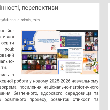
інності, перспективи
публіковано: admin_mlm
на
нлайн-
:
тивної
тети,
 освіти
і,
 році:
ективи
зований
ально-
іти.
лись з
иховної роботи у новому 2025-2026 навчальному
зокрема, посилення національно-патріотичного
вання безпечного, здорового середовища та
в освітнього процесу, розвиток стійкості та