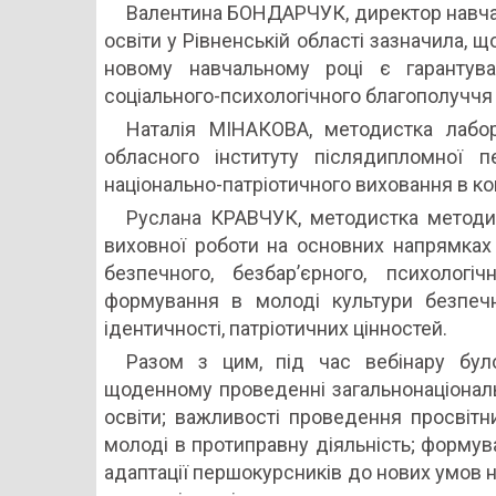
Валентина БОНДАРЧУК, директор навча
освіти у Рівненській області зазначила, 
новому навчальному році є гарантува
соціального-психологічного благополуччя 
Наталія МІНАКОВА, методистка лабора
обласного інституту післядипломної п
національно-патріотичного виховання в ко
Руслана КРАВЧУК, методистка методич
виховної роботи на основних напрямках о
безпечного, безбар’єрного, психологіч
формування в молоді культури безпечно
ідентичності, патріотичних цінностей.
Разом з цим, під час вебінару бул
щоденному проведенні загальнонаціонал
освіти; важливості проведення просвіт
молоді в протиправну діяльність; формува
адаптації першокурсників до нових умов 