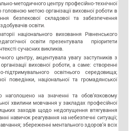
льно-методичного центру професійно-технічної
що головною метою організації виховної роботи в
ння безпекової складової та забезпечення
здобувачів освіти.
торії національного виховання Рівненського
едагогічної освіти презентувала пріоритети
нтексті сучасних викликів.
ного центру, акцентувала увагу заступників з
рганізації виховної роботи, а саме: створенні
но-підтримувального освітнього середовища;
ї поведінки, національної та громадянської
о наголошено на значенні та обов’язковому
ьної хвилини мовчання у закладах професійної
ницьких заходів щодо недопущення втягування
нні навичок реагування на небезпечні ситуації;
навчання; збереженні ментального здоров’я всіх