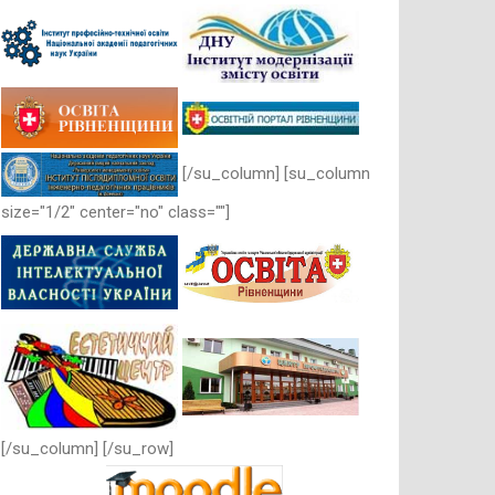
[/su_column] [su_column
size="1/2" center="no" class=""]
[/su_column] [/su_row]