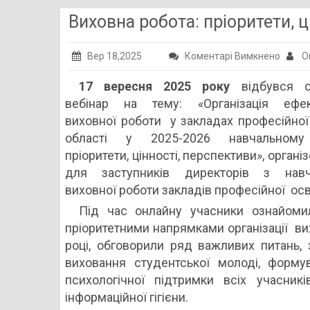
Виховна робота: пріоритети, ц
до
Вер 18,2025
Коментарі Вимкнено
О
Вихов
17 вересня
2025 року
відбувся о
робота
вебінар на тему: «Організація ефек
пріори
виховної роботи у закладах професійної
цінност
області у 2025-2026 навчальному
персп
пріоритети, цінності, перспективи», органі
для заступників директорів з навч
виховної роботи закладів професійної осв
Під час онлайну учасники ознайоми
пріоритетними напрямками організації в
році, обговорили ряд важливих питань, 
виховання студентської молоді, форму
психологічної підтримки всіх учасникі
інформаційної гігієни.