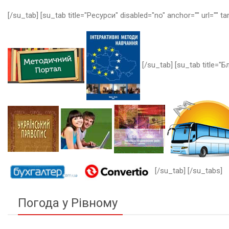
[/su_tab] [su_tab title="Ресурси" disabled="no" anchor="" url="" ta
[/su_tab] [su_tab title="Бл
[/su_tab] [/su_tabs]
Погода у Рівному