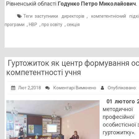
Рівненській області
Годунко Петро Миколайович
.
,
Теги
заступники директорів
компетентнісний підх
,
,
,
програми
НВР
про освіту
секція
Гуртожиток як центр формування осо
компетентності учня
до
Лют 2,2018
Коментарі Вимкнено
Опубліковано:
Гуртожиток
01 лютого 
як
методичної 
центр
професійної
формування
особистісної 
особистісної
гуртожитку».
зрілості