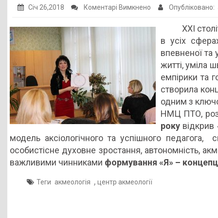
до
Січ 26,2018
Коментарі Вимкнено
Опубліковано:
Творець
XXI століт
педагогічної
в усіх сфера
майстерності
впевненої та 
–
житті, уміла 
відлуння
емпірики та г
духовного
створила кон
XXI
одним з ключ
століття
НМЦ ПТО, роз
року
відкрив
модель аксіологічного та успішного педагога, 
особистісне духовне зростання, автономність, ак
важливими чинниками
формування «Я» – концепц
,
Теги
акмеологія
центр акмеології