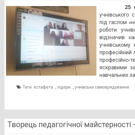
Естафета
25 
лідерів
учнівського 
профтехосвіти
під гаслом «н
Рівненщини
роботи учні
відзначив на
учнівському 
професійний 
професійно-т
яскравими з
навчальних за
,
,
Теги
естафета
лідери
учнівське самоврядування
Творець педагогічної майстерності 