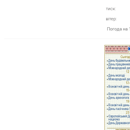
тиск:
вітер:
Погода на 