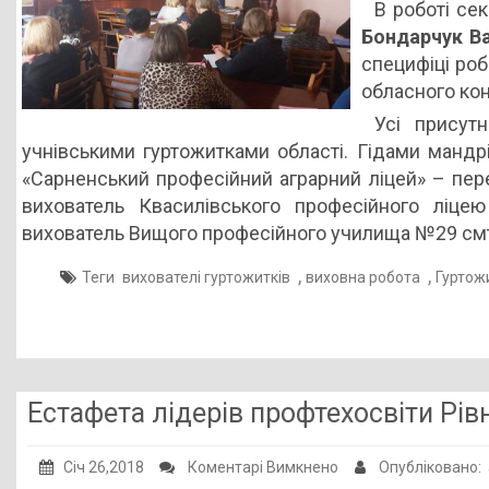
В роботі се
та
Бондарчук В
життєвої
специфіці роб
компетентності
обласного кон
учня
Усі присут
учнівськими гуртожитками області. Гідами мандр
«Сарненський професійний аграрний ліцей» – пе
вихователь Квасилівського професійного ліц
вихователь Вищого професійного училища №29 смт
,
,
Теги
вихователі гуртожитків
виховна робота
Гуртож
Естафета лідерів профтехосвіти Рі
до
Січ 26,2018
Коментарі Вимкнено
Опубліковано: