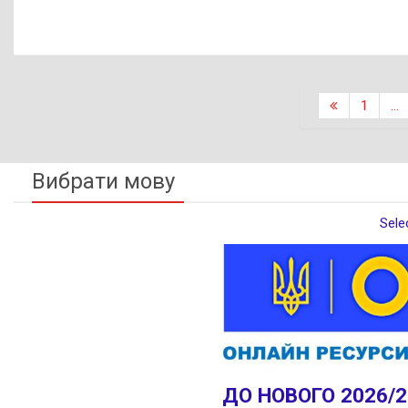
Навігац
1
…
записів
Вибрати мову
Sele
ДО НОВОГО 2026/