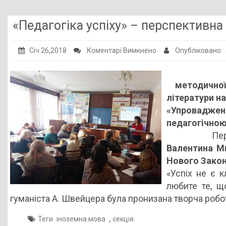
«Педагогіка успіху» – перспективна 
до
Січ 26,2018
Коментарі Вимкнено
Опубліковано:
«Педагогіка
успіху»
методичної
–
літератури на
перспективна
«Упровадже
наука
педагогічною
сучасної
Перше
освіти
Валентина М
Нового Закон
«Успіх не є 
любите те, щ
гуманіста А. Швейцера була пронизана творча робо
,
Теги
іноземна мова
секція