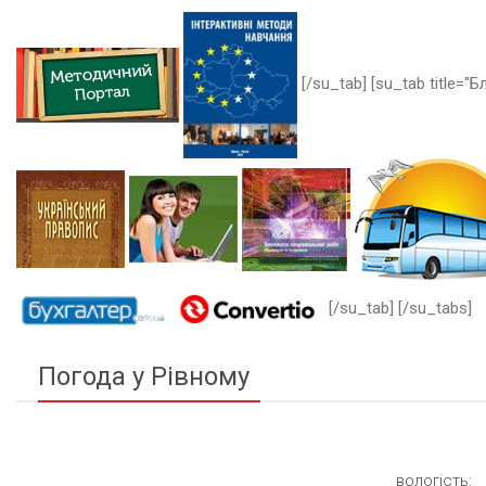
[/su_tab] [su_tab title="Бл
[/su_tab] [/su_tabs]
Погода у Рівному
вологість: