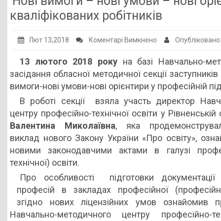
Нові вимоги – нові умови – нові орі
Публічна інформація
кваліфікованих робітників
Заклади ПТО
до
Лют 13,2018
Коментарі Вимкнено
Опубліковано
Оголошення
Нові
13 лютого 2018 року
на базі Навчально-мето
вимоги
Галерея
засідання обласної методичної секції заступників
–
НМЦ ПТО України
вимоги-нові умови-нові орієнтири у професійній під
нові
В роботі секції взяла участь директор Навч
умови
центру професійно-технічної освіти у Рівненській
–
Валентина Миколаївна
, яка продемонструвал
нові
виклад нового Закону України «Про освіту», озна
орієнтири
новими законодавчими актами в галузі профес
у
технічної) освіти.
професійній
підготовці
Про особливості підготовки документації 
кваліфікованих
професій в закладах професійної (професійно-
робітників
згідно нових ліцензійних умов ознайомив пр
Навчально-методичного центру професійно-те