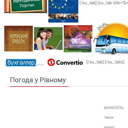
[/su_tab] [su_tab title="Бл
[/su_tab] [/su_tabs]
Погода у Рівному
вологість:
тиск:
вітер: