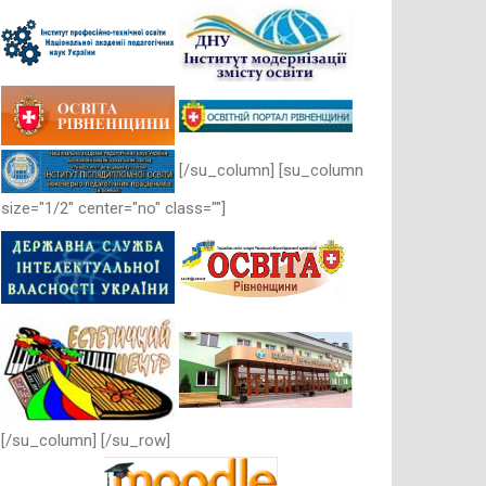
[/su_column] [su_column
size="1/2" center="no" class=""]
[/su_column] [/su_row]