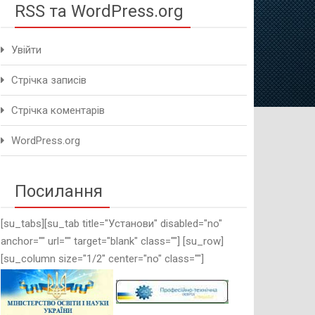
RSS та WordPress.org
Увійти
Стрічка записів
Стрічка коментарів
WordPress.org
Посилання
[su_tabs][su_tab title="Установи" disabled="no"
anchor="" url="" target="blank" class=""] [su_row]
[su_column size="1/2" center="no" class=""]