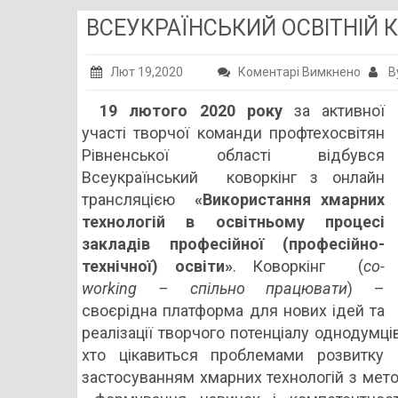
ВСЕУКРАЇНСЬКИЙ ОСВІТНІЙ К
до
Лют 19,2020
Коментарі Вимкнено
B
ВСЕУК
19 лютого 2020 року
за активної
ОСВІТ
участі творчої команди профтехосвітян
КОВОР
Рівненської області відбувся
!
Всеукраїнський коворкінг з онлайн
трансляцією
«Використання хмарних
технологій в освітньому процесі
закладів професійної (професійно-
технічної) освіти»
. Коворкінг (
сo-
working – спільно працювати
) –
своєрідна платформа для нових ідей та
реалізації творчого потенціалу однодумців.
хто цікавиться проблемами розвитку ц
застосуванням хмарних технологій з метою