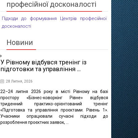
професійної досконалості
Підходи до формування Центрів професійної
досконалості
Новини
У Рівному відбувся тренінг із
Проєктні 
підготовки та управління ...
освіти
28 Липня, 2026
16 Липня, 20
22–24 липня 2026 року в місті Рівному на базі
10 липня в 
простору «Бізнес-коворкінг Рівне» відбувся
регіонально
триденний практико-орієнтований тренінг
відбулася ф
«Підготовка та управління проєктами. Рівень 1».
«Професійно-т
Учасники опрацювали сучасні підходи до
міста Рівне 
розроблення проєктних заявок, ...
професійно
методичного це