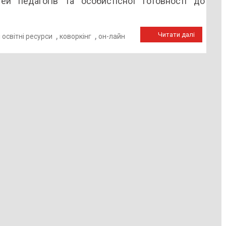
й педагогів та особистісної готовності до
,
,
Читати далі
 освітні ресурси
коворкінг
он-лайн