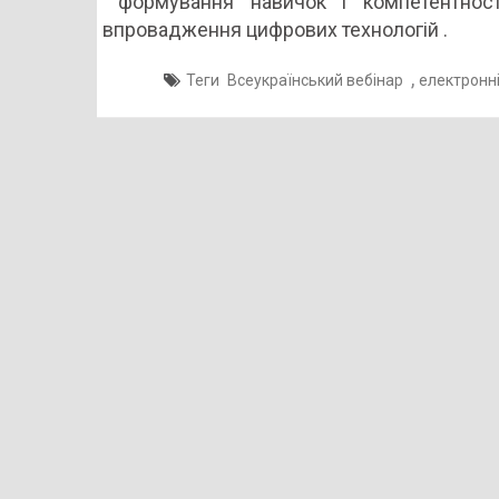
формування навичок і компетентносте
впровадження цифрових технологій .
,
Теги
Всеукраїнський вебінар
електронні