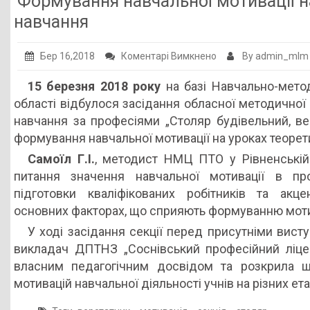
Формування навчальної мотивації н
Публічна інформація
навчання
Заклади ПТО
до
Бер 16,2018
Коментарі Вимкнено
By admin_mlm
Оголошення
Формування
15 березня 2018 року
на базі Навчально-метод
навчальної
Галерея
області відбулося засідання обласної методичної
мотивації
НМЦ ПТО України
навчання за професіями „Столяр будівельний, ве
на
формування навчальної мотивації на уроках теорет
уроках
Самоїл Г.І.
, методист НМЦ ПТО у Рівненській 
теоретичного
питання значення навчальної мотивації в про
та
підготовки кваліфікованих робітників та акц
практичного
основних факторах, що сприяють формуванню моти
навчання
У ході засідання секції перед присутніми вист
викладач ДПТНЗ „Соснівський професійний ліцей
власним педагогічним досвідом та розкрила 
мотивацій навчальної діяльності учнів на різних ета