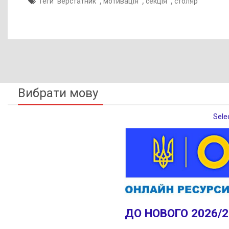
,
,
,
Теги
верстатник
мотивація
секція
столяр
Вибрати мову
Sele
ДО НОВОГО 2026/