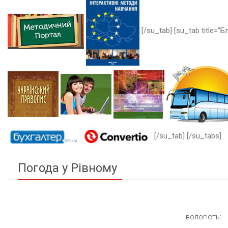
[/su_tab] [su_tab title="Бл
[/su_tab] [/su_tabs]
Погода у Рівному
вологість: