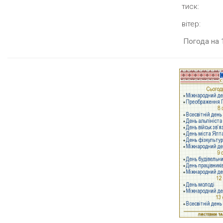
тиск:
вітер:
Погода на 