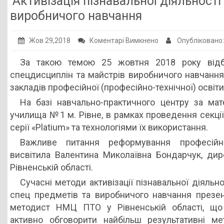
Активізація пізнавальної діяльності
Публічна інформація
виробничого навчання
Заклади ПТО
до
Жов 29,2018
Коментарі Вимкнено
Опубліковано
Оголошення
Активізація
За такою темою 25 жовтня 2018 року відбу
пізнавальної
Галерея
спецдисциплін та майстрів виробничого навчання
діяльності
НМЦ ПТО України
закладів професійної (професійно-технічної) освіти
учнів
На базі навчально-практичного центру за мат
на
училища №1 м. Рівне, в рамках проведення секці
уроках
серії «Platium» та технологіями їх використання.
спецпредметів
та
Важливе питання реформування професійно-
виробничого
висвітила Валентина Миколаївна Бондарчук, д
навчання
Рівненській області.
Сучасні методи активізації пізнавальної діяльно
спец предметів та виробничого навчання презент
методист НМЦ ПТО у Рівненській області, що
активно обговорити найбільш результативні м