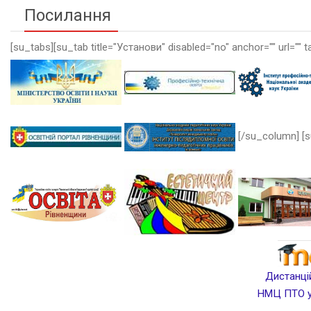
Посилання
[su_tabs][su_tab title="Установи" disabled="no" anchor="" url="" t
[/su_column] [s
Дистанцій
НМЦ ПТО у 