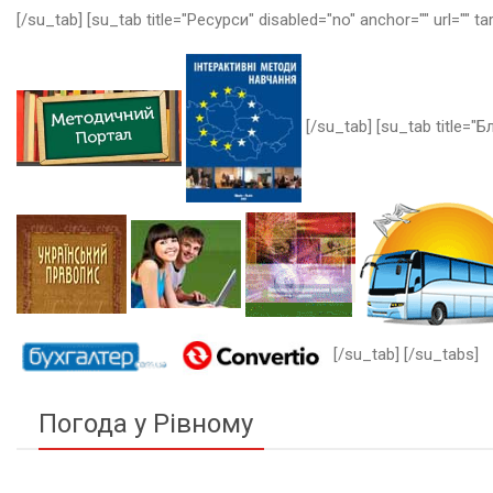
[/su_tab] [su_tab title="Ресурси" disabled="no" anchor="" url="" ta
[/su_tab] [su_tab title="Бл
[/su_tab] [/su_tabs]
Погода у Рівному