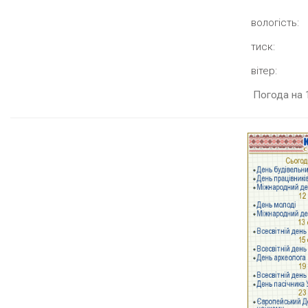
вологість:
тиск:
вітер:
Погода на 