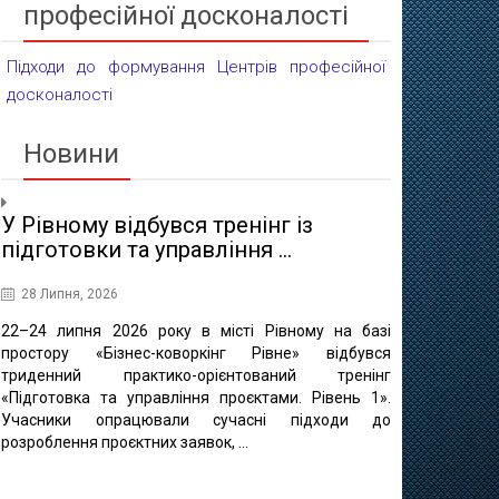
професійної досконалості
Підходи до формування Центрів професійної
досконалості
Новини
У Рівному відбувся тренінг із
Проєктні 
підготовки та управління ...
освіти
28 Липня, 2026
16 Липня, 20
22–24 липня 2026 року в місті Рівному на базі
10 липня в 
простору «Бізнес-коворкінг Рівне» відбувся
регіонально
триденний практико-орієнтований тренінг
відбулася ф
«Підготовка та управління проєктами. Рівень 1».
«Професійно-т
Учасники опрацювали сучасні підходи до
міста Рівне 
розроблення проєктних заявок, ...
професійно
методичного це