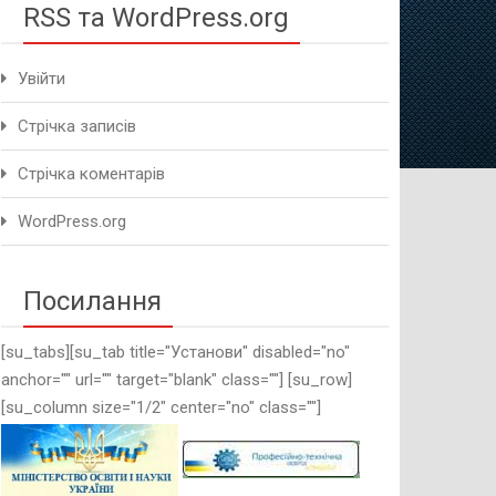
RSS та WordPress.org
Увійти
Стрічка записів
Стрічка коментарів
WordPress.org
Посилання
[su_tabs][su_tab title="Установи" disabled="no"
anchor="" url="" target="blank" class=""] [su_row]
[su_column size="1/2" center="no" class=""]