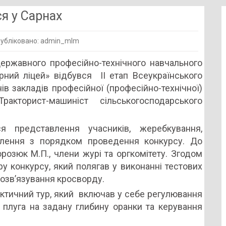
я у Сарнах
убліковано: admin_mlm
й
Державного професійно-технічного навчального
рист
рний ліцей» відбувся ІІ етап Всеукраїнського
ться
ів закладів професійної (професійно-технічної)
кторист-машиніст сільськогосподарського
 представлення учасників, жеребкування,
млення з порядком проведення конкурсу. До
розюк М.П., члени журі та оргкомітету. Згодом
у конкурсу, який полягав у виконанні тестових
розв’язування кросворду.
актичний тур, який включав у себе регулювання
 плуга на задану глибину оранки та керування