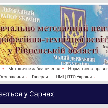
О
Методичне забезпечення
Нормативно-правов
Оголошення
Галерея
НМЦ ПТО України
ається у Сарнах