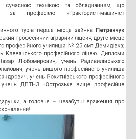
з сучасною технікою та обладнанням, що
и за професією «Тракторист-машиніст
ктичного турів перше місце зайняв
Петренчук
ький професійний аграрний ліцей»; друге місце
ого професійного училища № 25 смт Демидівка;
нь Клеванського професійного ліцею. Дипломи
Назар Любомирович, учень Радивилівського
олайович, учень вищого професійного училища
ндрович, учень Рокитнівського професійного
, учень ДПТНЗ «Острозьке вище професійне
дарунки, а головне – незабутні враження про
сконалення!