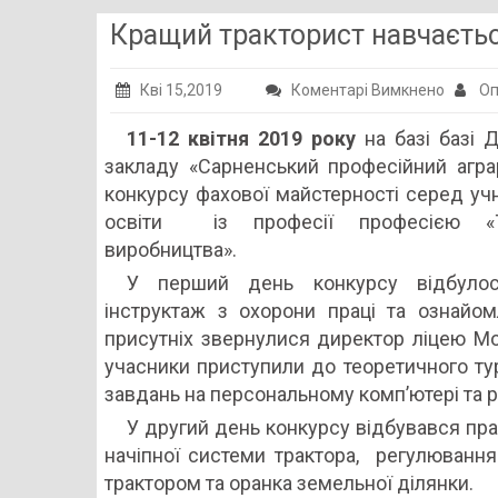
Кращий тракторист навчаєтьс
до
Кві 15,2019
Коментарі Вимкнено
Оп
Кращи
11-12 квітня 2019 року
на базі базі 
тракто
закладу «Сарненський професійний агра
навчає
конкурсу фахової майстерності серед учн
у
освіти із професії професією «Тра
Сарнах
виробництва».
У перший день конкурсу відбулося
інструктаж з охорони праці та ознайо
присутніх звернулися директор ліцею Мо
учасники приступили до теоретичного тур
завдань на персональному комп’ютері та 
У другий день конкурсу відбувався пр
начіпної системи трактора, регулювання
трактором та оранка земельної ділянки.