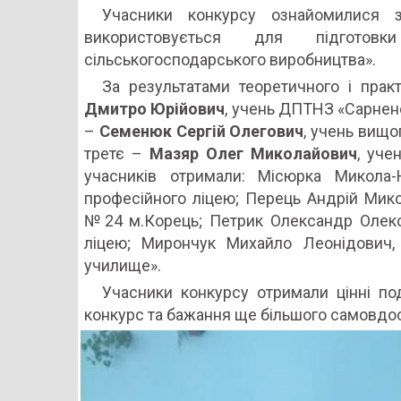
Учасники конкурсу ознайомилися 
використовується для підготовк
сільськогосподарського виробництва».
За результатами теоретичного і пра
Дмитро Юрійович
, учень ДПТНЗ «Сарненс
–
Семенюк Сергій Олегович
, учень вищ
третє –
Мазяр Олег Миколайович
, уче
учасників отримали: Місюрка Микола-
професійного ліцею; Перець Андрій Мик
№24 м.Корець; Петрик Олександр Олекса
ліцею; Мирончук Михайло Леонідович
училище».
Учасники конкурсу отримали цінні по
конкурс та бажання ще більшого самовдо