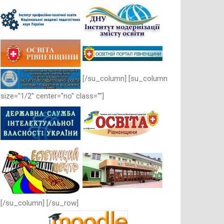
[/su_column] [su_column
size="1/2" center="no" class=""]
[/su_column] [/su_row]